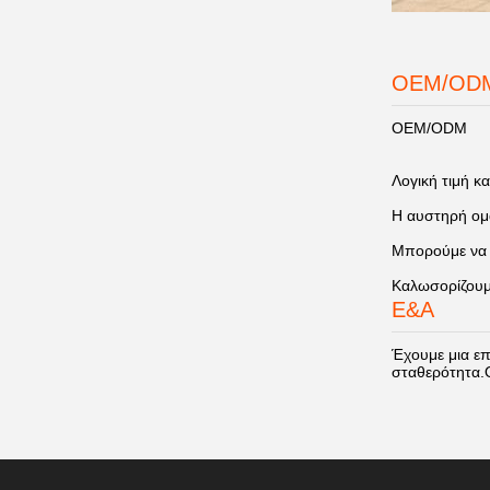
OEM/OD
OEM/ODM
Λογική τιμή 
Η αυστηρή ομά
Μπορούμε να 
Καλωσορίζουμ
Ε&Α
Έχουμε μια επ
σταθερότητα.Ο