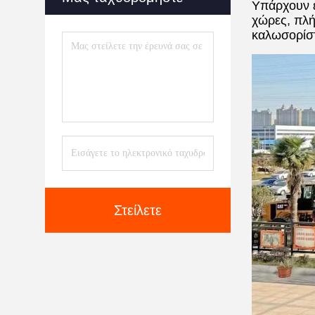
Υπάρχουν ε
χώρες, πλή
καλωσορίστ
Στείλετε