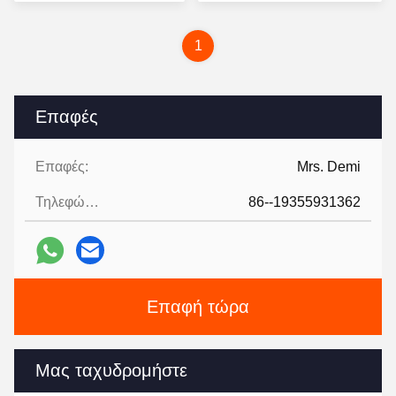
ωράριο εργασίας
τιμή
τιμή
1
Επαφές
Επαφές:
Mrs. Demi
Τηλεφώνημα:
86--19355931362
Επαφή τώρα
Μας ταχυδρομήστε