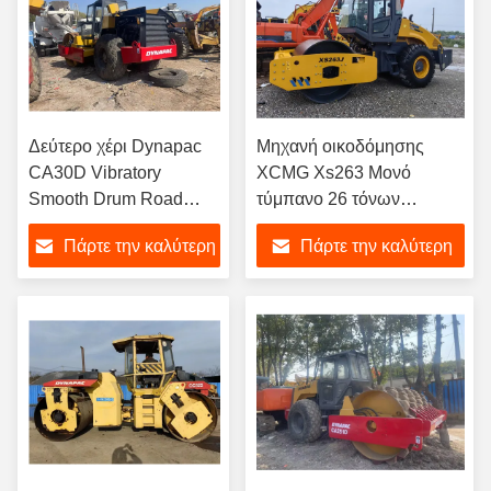
Δεύτερο χέρι Dynapac
Μηχανή οικοδόμησης
CA30D Vibratory
XCMG Xs263 Μονό
Smooth Drum Road
τύμπανο 26 τόνων
Roller
Μηχανοκίνητος τροχός
Πάρτε την καλύτερη
Πάρτε την καλύτερη
κυλίνδρου
τιμή
τιμή