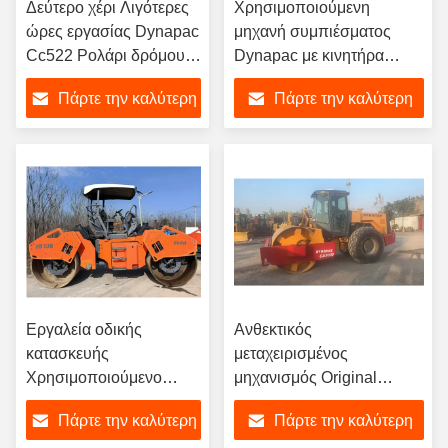
Δεύτερο χέρι Λιγότερες
Χρησιμοποιούμενη
ώρες εργασίας Dynapac
μηχανή συμπιέσματος
Cc522 Ρολάρι δρόμου
Dynapac με κινητήρα
για κατασκευαστικά
Cummins
Πάρτε την καλύτερη
Πάρτε την καλύτερη
μηχανήματα
τιμή
τιμή
Εργαλεία οδικής
Ανθεκτικός
κατασκευής
μεταχειρισμένος
Χρησιμοποιούμενο
μηχανισμός Original
οδικό ρόλο Hamm
Dynapac CA301D Road
Πάρτε την καλύτερη
Πάρτε την καλύτερη
Hd138 με σύντομο
Single Drum Roller