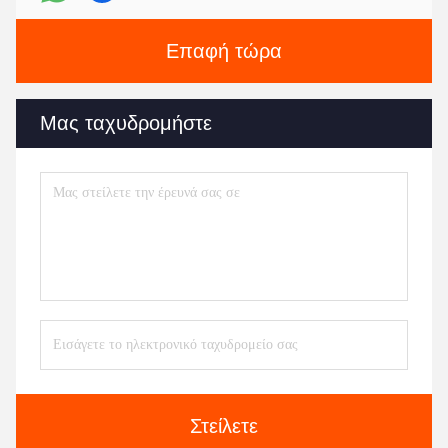
Επαφή τώρα
Μας ταχυδρομήστε
Στείλετε