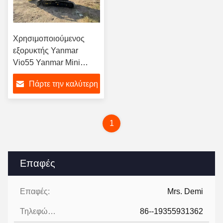
Χρησιμοποιούμενος
εξορυκτής Yanmar
Vio55 Yanmar Mini
Excavator 55
Πάρτε την καλύτερη
τιμή
1
Επαφές
Επαφές:
Mrs. Demi
Τηλεφώνημα:
86--19355931362