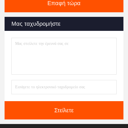
Επαφή τώρα
Μας ταχυδρομήστε
Στείλετε