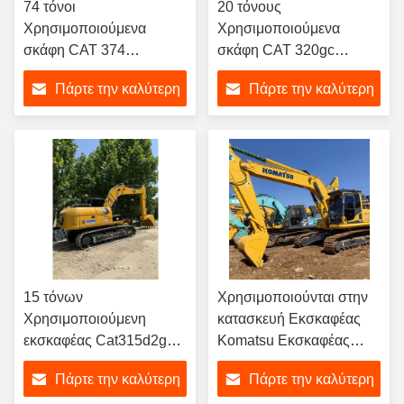
74 τόνοι
20 τόνους
Χρησιμοποιούμενα
Χρησιμοποιούμενα
σκάφη CAT 374
σκάφη CAT 320gc
Χρησιμοποιούμενα
Χρησιμοποιούμενα
Πάρτε την καλύτερη
Πάρτε την καλύτερη
σκάφη μεταλλευτικής
σκάφη Caterpillar 1m3
βιομηχανίας
Bucket
τιμή
τιμή
15 τόνων
Χρησιμοποιούνται στην
Χρησιμοποιούμενη
κατασκευή Εκσκαφέας
εκσκαφέας Cat315d2gc
Komatsu Εκσκαφέας
με χωρητικότητα κουβάς
PC240-8 24T
Πάρτε την καλύτερη
Πάρτε την καλύτερη
0,75m3