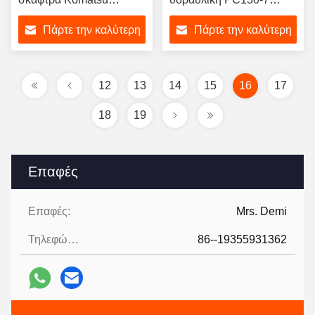
εξοπλισμός σκάφους
Komatsu 13T εκσκαφέας
Πάρτε την καλύτερη
Πάρτε την καλύτερη
τιμή
τιμή
12
13
14
15
16
17
18
19
Επαφές
Επαφές:
Mrs. Demi
Τηλεφώνημα:
86--19355931362