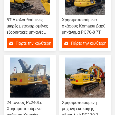
5T Ακολουθούμενες
Χρησιμοποιούμενα
μικρές μεταχειρισμένες
σκάφους Komatsu βαρύ
εξορυκτικές μηχανές
μηχάνημα PC70-8 7T
Komatsu PC56-7
Πάρτε την καλύτερη
Πάρτε την καλύτερη
Υδραυλικός
αναπαραγωγός
τιμή
τιμή
24 τόνους Pc240Lc
Χρησιμοποιούμενη
Χρησιμοποιούμενα
μηχανή εκσκαφής
σκάφτρα Komatsu
υδραυλική PC130-7