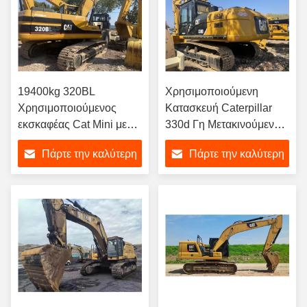
19400kg 320BL
Χρησιμοποιούμενη
Χρησιμοποιούμενος
Κατασκευή Caterpillar
εκσκαφέας Cat Mini με
330d Γη Μετακινούμενη
χωρητικότητα κουβάς
Εκσκαφέας Κουβάς
Πάρτε την καλύτερη
Πάρτε την καλύτερη
0,92M3 Πουλήστε
χωρητικότητα 1,8m3
εκσκαφέα
τιμή
τιμή