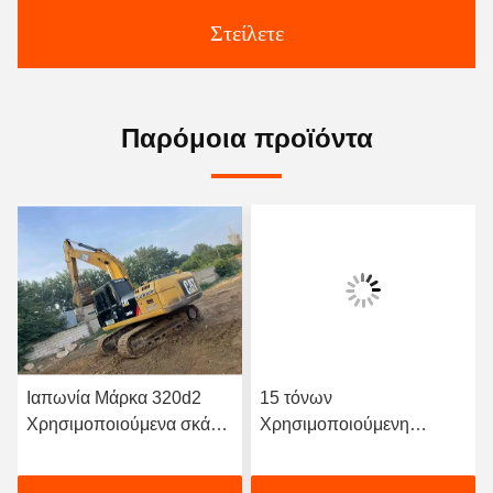
Στείλετε
Παρόμοια προϊόντα
Ιαπωνία Μάρκα 320d2
15 τόνων
Χρησιμοποιούμενα σκάφη
Χρησιμοποιούμενη
CAT 21100kg
εκσκαφέας Cat315d2gc με
Χρησιμοποιούμενα
χωρητικότητα κουβάς