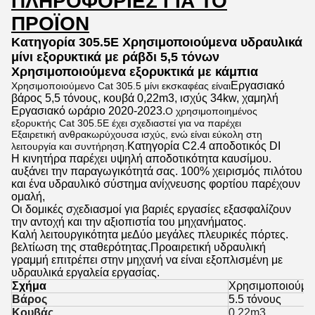
ΠΛΗΡΟΦΟΡΊΕΣ ΓΙΑ ΤΟ
ΠΡΟΪΌΝ
Κατηγορία 305.5E Χρησιμοποιούμενα υδραυλικά
μίνι εξορυκτικά με ράβδι 5,5 τόνων
Χρησιμοποιούμενα εξορυκτικά με κάμπια
Εργασιακό
Χρησιμοποιούμενο Cat 305.5 μίνι εκσκαφέας είναι
βάρος 5,5 τόνους, κουβά 0,22m3, ισχύς 34kw, χαμηλή
Εργασιακό ωράριο 2020-2023.
Ο χρησιμοποιημένος
εξορυκτής Cat 305.5E έχει σχεδιαστεί για να παρέχει
Εξαιρετική ανθρακωρύχουσα ισχύς, ενώ είναι εύκολη στη
Κατηγορία C2.4 αποδοτικός DI
λειτουργία και συντήρηση.
Η κινητήρα παρέχει υψηλή αποδοτικότητα καυσίμου.
αυξάνει την παραγωγικότητά σας. 100% χειρισμός πιλότου
και ένα υδραυλικό σύστημα ανίχνευσης φορτίου παρέχουν
ομαλή,
Οι δομικές σχεδιασμοί για βαριές εργασίες εξασφαλίζουν
την αντοχή και την αξιοπιστία του μηχανήματος.
Καλή λειτουργικότητα με
Δύο μεγάλες πλευρικές πόρτες.
βελτίωση της σταθερότητας.
Προαιρετική υδραυλική
γραμμή επιτρέπει στην μηχανή να είναι εξοπλισμένη με
υδραυλικά εργαλεία εργασίας.
Σχήμα
Χρησιμοποιούμεν
Βάρος
5.5 τόνους
Κουβάς
0.22m3