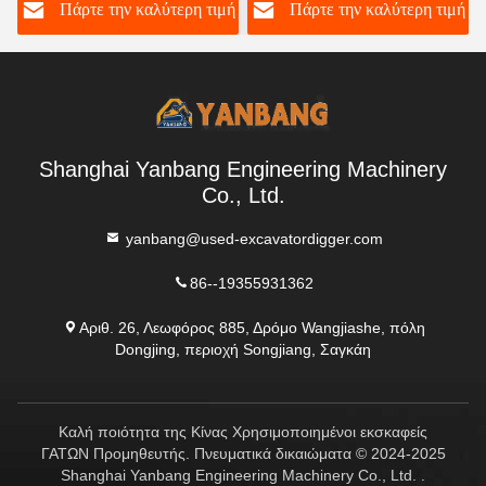
ή
Πάρτε την καλύτερη τιμή
Πάρτε την καλύτερη τιμή
υδραυλικά εξοπλισμού
0,75m3
σκάφους
Shanghai Yanbang Engineering Machinery
Co., Ltd.
yanbang@used-excavatordigger.com
86--19355931362
Αριθ. 26, Λεωφόρος 885, Δρόμο Wangjiashe, πόλη
Dongjing, περιοχή Songjiang, Σαγκάη
Καλή ποιότητα της Κίνας Χρησιμοποιημένοι εκσκαφείς
ΓΑΤΩΝ Προμηθευτής. Πνευματικά δικαιώματα © 2024-2025
Shanghai Yanbang Engineering Machinery Co., Ltd. .