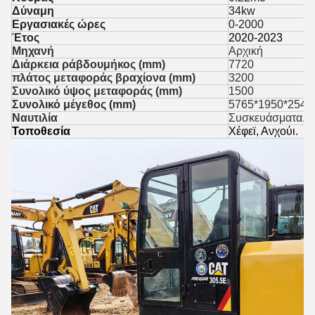
Δύναμη
34kw
Εργασιακές ώρες
0-2000
Έτος
2020-2023
Μηχανή
Αρχική
Διάρκεια ράβδου
μήκος (mm)
7720
πλάτος μεταφοράς βραχίονα (mm)
3200
Συνολικό ύψος μεταφοράς (mm)
1500
Συνολικό μέγεθος (mm)
5765*1950*2540
Ναυτιλία
Συσκευάσματα, χ
Τοποθεσία
Χέφεϊ, Ανχούι.