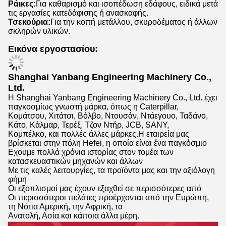
Ράικες:
Για καθαρισμό και ισοπέδωση εδάφους, ειδικά μετά
τις εργασίες κατεδάφισης ή ανασκαφής.
Τσεκούρια:
Για την κοπή μετάλλου, σκυροδέματος ή άλλων
σκληρών υλικών.
Εικόνα εργοστασίου:
Shanghai Yanbang Engineering Machinery Co.,
Ltd.
Η Shanghai Yanbang Engineering Machinery Co., Ltd. έχει
παγκοσμίως γνωστή μάρκα, όπως η Caterpillar,
Κομάτσου, Χιτάτσι, Βόλβο, Ντουσάν, Ντάεγουο, Ταδάνο,
Κάτο, Κάλμαρ, Τερέξ, Τζον Ντήρ, JCB, SANY,
Κομπέλκο, και πολλές άλλες μάρκες.
Η εταιρεία μας
βρίσκεται στην πόλη Hefei, η οποία είναι ένα παγκόσμιο
Εχουμε πολλά χρόνια ιστορίας στον τομέα των
κατασκευαστικών μηχανών και άλλων
Με τις καλές λειτουργίες, τα προϊόντα μας και την αξιόλογη
φήμη
Οι εξοπλισμοί μας έχουν εξαχθεί σε περισσότερες από
Οι περισσότεροι πελάτες προέρχονται από την Ευρώπη,
τη Νότια Αμερική, την Αφρική, τα
Ανατολή, Ασία και κάποια άλλα μέρη.