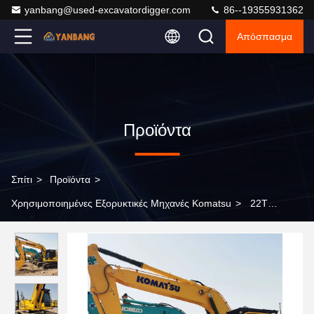
yanbang@used-excavatordigger.com
86--19355931362
Απόσπασμα
Προϊόντα
Σπίτι
>
Προϊόντα
>
Χρησιμοποιημένες Εξορυκτικές Μηχανές Komatsu
>
22T
Ιαπωνία μεταχειρισμένη εξορυκτική μηχανή Komatsu PC220-8
Χρησιμοποιούμενος αναπαραγωγός