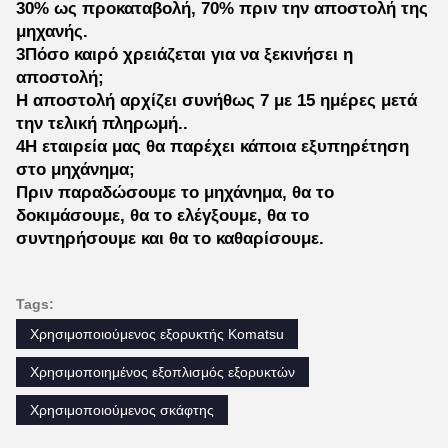
Η Εταιρία μας
Είμαστε η Shanghai Yanbang Engineering Machinery Co.,
Ltd., δεσμευόμαστε να παρέχουμε διάφορα
χρησιμοποιημένα κατασκευαστικά μηχανήματα σε χρήστες
από διαφορετικές χώρες σε όλο τον κόσμο.Ειδικευόμαστε
στην παροχή υψηλής ποιότητας μεταχειρισμένων
εξορυκτών και επαγγελματικών υπηρεσιών σε πελάτες σε
όλο τον κόσμο.Η ομάδα μας αποτελείται από μια
επαγγελματική ομάδα με πλούσια εμπειρία, εξαιρετικές
δεξιότητες και ποικίλα υπόβαθρα.φορτηγά απορρίψεων,
ανελκυστήρες και γερανοί, και πάντα προσπαθούμε να
παρέχουμε τα καλύτερα μηχανήματα ποιότητας στις
καλύτερες τιμές.