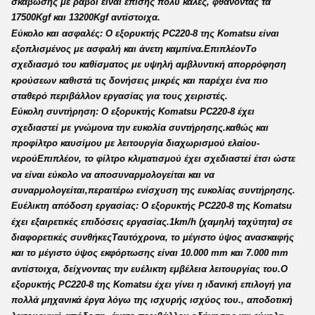
σκάβωσης με ραβδί είναι επίσης πολύ καλές, φθάνοντας τα
17500Kgf και 13200Kgf αντίστοιχα.
Εύκολο και ασφαλές: Ο εξορυκτής PC220-8 της Komatsu είναι
εξοπλισμένος με ασφαλή και άνετη καμπίνα.ΕπιπλέονΤο
σχεδιασμό του καθίσματος με υψηλή αμβλυντική απορρόφηση
κρούσεων καθιστά τις δονήσεις μικρές και παρέχει ένα πιο
σταθερό περιβάλλον εργασίας για τους χειριστές.
Εύκολη συντήρηση: Ο εξορυκτής Komatsu PC220-8 έχει
σχεδιαστεί με γνώμονα την ευκολία συντήρησης.καθώς και
προφίλτρο καυσίμου με λειτουργία διαχωρισμού ελαίου-
νερούΕπιπλέον, το φίλτρο κλιματισμού έχει σχεδιαστεί έτσι ώστε
να είναι εύκολο να αποσυναρμολογείται και να
συναρμολογείται,περαιτέρω ενίσχυση της ευκολίας συντήρησης.
Ευέλικτη απόδοση εργασίας: Ο εξορυκτής PC220-8 της Komatsu
έχει εξαιρετικές επιδόσεις εργασίας.1km/h (χαμηλή ταχύτητα) σε
διαφορετικές συνθήκεςΤαυτόχρονα, το μέγιστο ύψος ανασκαφής
και το μέγιστο ύψος εκφόρτωσης είναι 10.000 mm και 7.000 mm
αντίστοιχα, δείχνοντας την ευέλικτη εμβέλεια λειτουργίας του.Ο
εξορυκτής PC220-8 της Komatsu έχει γίνει η ιδανική επιλογή για
πολλά μηχανικά έργα λόγω της ισχυρής ισχύος του., αποδοτική