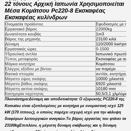
22 τόνους Αρχική Ιαπωνία Χρησιμοποιείται
Μέσα Κομάτσου Pc220-8 Εκσκαφέας
Εκσκαφέας κυλίνδρων
Ονομασία προϊόντος
Εφοδιασμός με ηλε
Εργασιακό βάρος
22000kg
Δυνατότητα κουβάς
1m3
Βάρος της μηχανής
23100 κιλά
Δύναμη
110/2000 kw/rpm
Εργασιακές ώρες
0-1500
Υδραυλική αντλία
Ιαπωνικό πρωτότ
Τύπος μεταφοράς
Εκσκαφέας με ανα
Μάρκα κινητήρα
Κομάτσου
Ελέγχος εξόδου με βίντεο
να παρέχει
Βασικά στοιχεία
αντλία, κινητήρα, 
Μέγιστο ύψος σκάψης
10000 χιλιοστά
Μέγιστο βάθος σκάψης
6920 χιλιοστά
Μέγιστη ακτίνα σκάψης
10180 mm
Κατηγορία ταχύτητας
50,5/3,1 χλμ/ώρα
Πλεονέκτημα
:
Δύναμη και αποδοτικότητα: Ο εξορυκτής PC220-8 της
Komatsu είναι εξοπλισμένος με κινητήρα με ονομαστική ισχύ 125
kW (170 ίππους), ο οποίος παρέχει ισχυρή ισχύ για την κάλυψη
διαφόρων λειτουργικών αναγκών.Το βάρος εργασίας του φτάνει τα
23100kgΕπιπλέον, η μέγιστη δύναμη σκάβωσης και η δύναμη