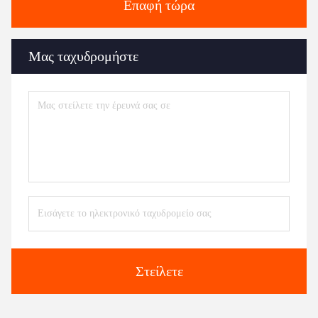
Επαφή τώρα
Μας ταχυδρομήστε
Στείλετε