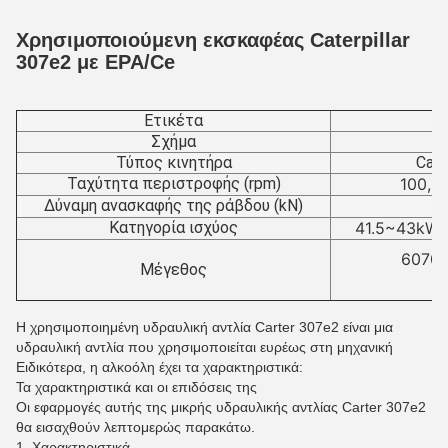
Χρησιμοποιούμενη εκσκαφέας Caterpillar
307e2 με EPA/Ce
Ετικέτα
Σχήμα
Κ
Τύπος κινητήρα
Cate
Ταχύτητα περιστροφής (rpm)
100,8
Δύναμη ανασκαφής της ράβδου (kN)
Κατηγορία ισχύος
41.5~43kW/
6070 
Μέγεθος
Η χρησιμοποιημένη υδραυλική αντλία Carter 307e2 είναι μια
υδραυλική αντλία που χρησιμοποιείται ευρέως στη μηχανική
Ειδικότερα, η αλκοόλη έχει τα χαρακτηριστικά:
Τα χαρακτηριστικά και οι επιδόσεις της
Οι εφαρμογές αυτής της μικρής υδραυλικής αντλίας Carter 307e2
θα εισαχθούν λεπτομερώς παρακάτω.
1. Χαρακτηριστικά