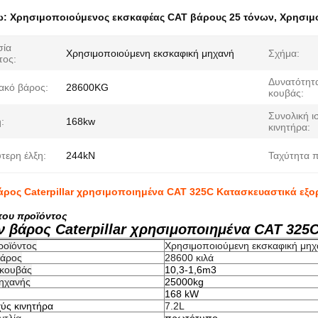
ω:
Χρησιμοποιούμενος εκσκαφέας CAT βάρους 25 τόνων
,
Χρησιμ
σία
Χρησιμοποιούμενη εκσκαφική μηχανή
Σχήμα:
τος:
Δυνατότητ
ακό βάρος:
28600KG
κουβάς:
Συνολική ι
:
168kw
κινητήρα:
τερη έλξη:
244kN
Ταχύτητα π
άρος Caterpillar χρησιμοποιημένα CAT 325C Κατασκευαστικά εξο
του προϊόντος
ν βάρος Caterpillar χρησιμοποιημένα CAT 325C
ροϊόντος
Χρησιμοποιούμενη εκσκαφική μηχ
βάρος
28600 κιλά
 κουβάς
10,3-1,6m3
ηχανής
25000kg
168 kW
χύς κινητήρα
7.2L