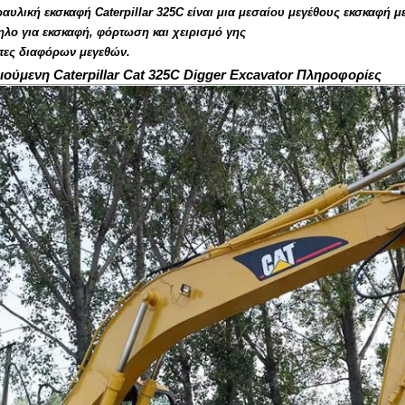
ραυλική εκσκαφή Caterpillar 325C είναι μια μεσαίου μεγέθους εκσκαφή 
ηλο για εκσκαφή, φόρτωση και χειρισμό γης
τες διαφόρων μεγεθών.
ούμενη Caterpillar Cat 325C Digger Excavator Πληροφορίες