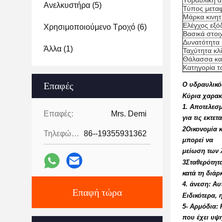
Υδραυλική α
Ανελκυστήρα
(5)
Τύπος μετα
Μάρκα κινη
Ελέγχος εξό
Χρησιμοποιούμενο Τροχό
(6)
Βασικά στοιχ
Δυνατότητα 
Άλλα
(1)
Ταχύτητα κλ
Θάλασσα κα
Κατηγορία τ
Επαφές
Ο υδραυλικός
Κύρια χαρακ
1. Αποτελεσμ
Επαφές:
Mrs. Demi
για τις εκτε
2Οικονομία 
Τηλεφώνημα:
86--19355931362
μπορεί να
μείωση των 
3Σταθερότητα
κατά τη διάρ
4. άνεση: Αυ
Επαφή τώρα
Ειδικότερα, 
5- Αρμόδια: 
που έχει υψη