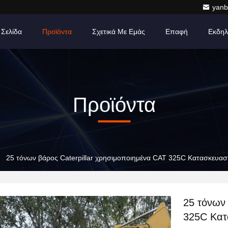
yanb
 Σελίδα
Προϊόντα
Σχετικά Με Εμάς
Επαφή
Εκδηλ
Προϊόντα
25 τόνων βάρος Caterpillar χρησιμοποιημένα CAT 325C Κατασκευαστ
25 τόνων 
325C Κατ