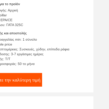
για το προϊόν
γής: Αρχική
illar
 EPA/CE
λου: ΓΑΤΑ 325C
ς και αποστολής
αγγελίας min: 1 σύνολο
le price
επτομέρειες: Συσκευές, χύδην, επίπεδα ράφια
οσης: 3-7 εργάσιμες ημέρες
ς: Τ/Τ
ροσφοράς: 50 το μήνα
ε την καλύτερη τιμή