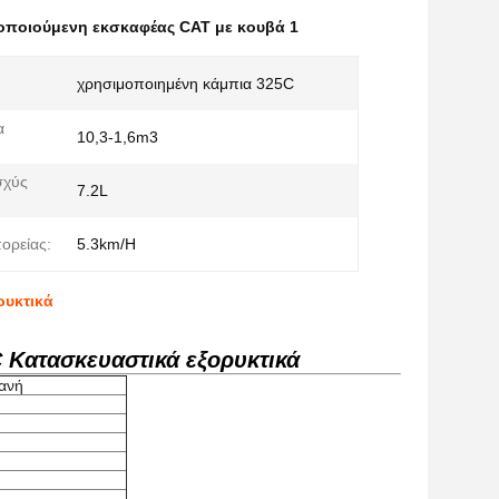
οποιούμενη εκσκαφέας CAT με κουβά 1
χρησιμοποιημένη κάμπια 325C
α
10,3-1,6m3
σχύς
7.2L
ορείας:
5.3km/H
ρυκτικά
 Κατασκευαστικά εξορυκτικά
ανή