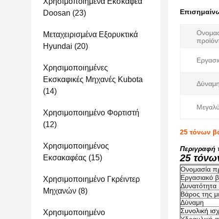
Χρησιμοποιημένα Εκσκαφέα
Επισημαίν
Doosan
(23)
Ονομα
Μεταχειρισμένα Εξορυκτικά
προϊόν
Hyundai
(20)
Εργασι
Χρησιμοποιημένες
Εκσκαφικές Μηχανές Kubota
Δύναμη
(14)
Μεγαλύ
Χρησιμοποιημένο Φορτιστή
(12)
25 τόνων β
Χρησιμοποιημένος
Περιγραφή 
25 τόνω
Εκσακαφέας
(15)
Ονομασία π
Εργασιακό 
Χρησιμοποιημένο Γκρέιντερ
Δυνατότητα
Μηχανών
(8)
Βάρος της μ
Δύναμη
Συνολική ισ
Χρησιμοποιημένο