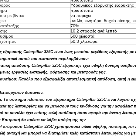
ντλία
πρωτότυπο
φοράς
Υδραυλικός εξορυκτής εξορυκτής
τήρα
πρωτότυπο
δου με βίντεο
να παρέχει
εία
αντλία, κινητήρα, δοχείο πίεσης, κ
κατάταξης
70%
ίσης
10.2 στροφές ανά λεπτό
υσίμου
500 χιλιοστά
αχύτητας
50,3 χλμ./ώρα
 εξορυκτής Caterpillar 325C είναι ένας μεσαίου μεγέθους εξορυκτής με
τηριστικά αυτού του σκαπανέα περιλαμβάνουν:
ατική απόδοση: Caterpillar 325C εξορυκτής έχει υψηλή δύναμη σκάβουν
ταμένες εργασίες εκσκαφής, φόρτωσης και μεταφοράς γης.
καυσίμου: Παρόλο που εξασφαλίζει αποτελεσματική απόδοση, αυτή η εκσ
λειτουργικών δαπανών.
: Το σύστημα πλαισίου του εξορυκτήρα Caterpillar 325C είναι λογικά σ
κεια της λειτουργίας και να μειώσουν τους κινδύνους για την ασφάλεια
τό το μοντέλο έχει επίσης καλή απόδοση όσον αφορά την άνεση λειτουρ
η Επιτροπή θα πρέπει να λάβει υπόψη της την
Η σκάφουσα Caterpillar 325C χρησιμοποιεί υλικά υψηλής ποιότητας και
λή αντοχή και μπορεί να διατηρήσει καλή κατάσταση λειτουργίας για μ