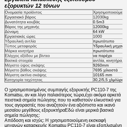
εξορυκτών 12 τόνων
Ονομασία προϊόντος
Χρησιμοποιούμενο
Εργασιακό βάρος
12030kg
Δυνατότητα κουβάς
0.5m3
Βάρος της μηχανής
12000kg
Δύναμη
64 kW
Εργασιακές ώρες
1000
Υδραυλική αντλία
πρωτότυπο
Τύπος μεταφοράς
Υδραυλική μηχανή
Μάρκα κινητήρα
πρωτότυπο
Ελέγχος εξόδου με βίντεο
να παρέχει
Βασικά στοιχεία
αντλία, κινητήρα, 
Μέγιστο ύψος σκάψης
9260mm
Μέγιστο βάθος σκάψης
7695 χιλιοστά
Μέγιστη ακτίνα σκάψης
10165 mm
Κατηγορία ταχύτητας
30,2/5,5 χλμ/ώρα
Ο χρησιμοποιημένος συμπαγής εξορυκτής PC110-7 της
Komatsu, αν και λίγο παλαιότερος τώρα,έχει ακόμα αρκετά
πειστικά σημεία πώλησης που το καθιστούν ελκυστικό για
τους αγοραστές που αναζητούν ένα αξιόπιστο και ικανό
μεσαίου μεγέθους εξορυκτήραΕδώ είναι μερικά βασικά
σημεία πώλησης:
Απόδοση και ισχύς: Η χρησιμοποιούμενη εκσκαφή
μηχανών κατασκευής Komatsu PC110-7 είναι εξοπλισμένη