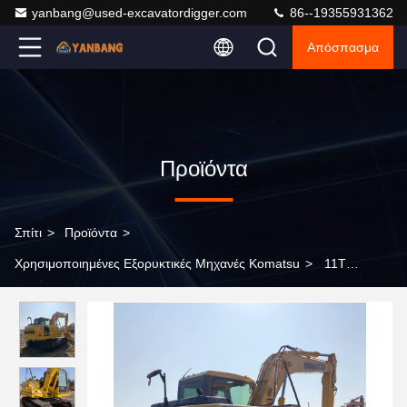
yanbang@used-excavatordigger.com
86--19355931362
Απόσπασμα
Προϊόντα
Σπίτι
>
Προϊόντα
>
Χρησιμοποιημένες Εξορυκτικές Μηχανές Komatsu
>
11T
Χρησιμοποιούμενα Komatsu PC110-7 Εκσκαφείς Κατασκευές
Γεωργία Μηχανήματα Εκσκαφέας