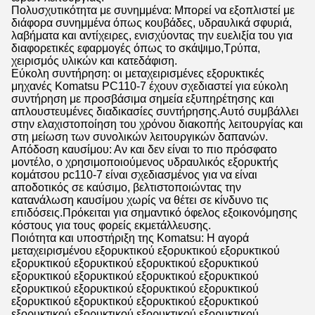
Πολυσχυτικότητα με συνημμένα: Μπορεί να εξοπλιστεί με
διάφορα συνημμένα όπως κουβάδες, υδραυλικά σφυριά,
λαβήματα και αντίχειρες, ενισχύοντας την ευελιξία του για
διαφορετικές εφαρμογές όπως το σκάψιμο,Τρύπα,
χειρισμός υλικών και κατεδάφιση.
Εύκολη συντήρηση: οι μεταχειρισμένες εξορυκτικές
μηχανές Komatsu PC110-7 έχουν σχεδιαστεί για εύκολη
συντήρηση με προσβάσιμα σημεία εξυπηρέτησης και
απλουστευμένες διαδικασίες συντήρησης.Αυτό συμβάλλει
στην ελαχιστοποίηση του χρόνου διακοπής λειτουργίας και
στη μείωση των συνολικών λειτουργικών δαπανών.
Απόδοση καυσίμου: Αν και δεν είναι το πιο πρόσφατο
μοντέλο, ο χρησιμοποιούμενος υδραυλικός εξορυκτής
κομάτσου pc110-7 είναι σχεδιασμένος για να είναι
αποδοτικός σε καύσιμο, βελτιστοποιώντας την
κατανάλωση καυσίμου χωρίς να θέτει σε κίνδυνο τις
επιδόσεις.Πρόκειται για σημαντικό όφελος εξοικονόμησης
κόστους για τους φορείς εκμετάλλευσης.
Ποιότητα και υποστήριξη της Komatsu: Η αγορά
μεταχειρισμένου εξορυκτικού εξορυκτικού εξορυκτικού
εξορυκτικού εξορυκτικού εξορυκτικού εξορυκτικού
εξορυκτικού εξορυκτικού εξορυκτικού εξορυκτικού
εξορυκτικού εξορυκτικού εξορυκτικού εξορυκτικού
εξορυκτικού εξορυκτικού εξορυκτικού εξορυκτικού
εξορυκτικού εξορυκτικού εξορυκτικού εξορυκτικού