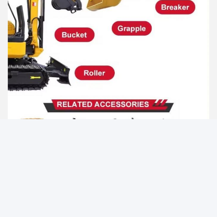
Η Εταιρία μας
Είμαστε η Shanghai Yanbang Engineering Machinery Co.,
Ltd., δεσμευόμαστε να παρέχουμε διάφορα