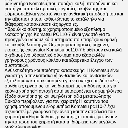
με κινητήρα Komatsu,που παρέχει καλή ιπποδύναμη και
ροπή για αποτελεσματικές εργασίες σκάβωσης και
φόρτωσηςΕίναι γνωστό για την ανθεκτική απόδοσή του και
την αξιοπιστία του, καθιστώντας το κατάλληλο για
διάφορες κατασκευαστικές εργασίες.
Υδραυλικό σύστημα: χρησιμοποιημένο εξοπλισμό
εκσκαφής γης Komatsu PC110-7 είναι γνωστό για τα
προηγμένα υδραυλικά συστήματα που παρέχουν ομαλή
και ακριβή λειτουργία.Οι χρησιμοποιημένες μηχανές
εκσκαφής excavator Komatsu pc110-7 διαθέτουν ένα καλά
σχεδιασμένο υδραυλικό σύστημα που εξασφαλίζει
γρήγορους χρόνους κύκλου και εξαιρετικό έλεγχο των
συστατικών.
Ανθεκτικότητα και ποιότητα κατασκευής: Η Komatsu είναι
γνωστή για την κατασκευή ανθεκτικών και ανθεκτικών
εξοπλισμών.κατασκευασμένο για να αντέχει σε δύσκολες
συνθήκες εργασίας και να διατηρεί τις επιδόσεις του για
χρόνια χρήσηςΗ αντοχή αυτή μεταφράζεται σε χαμηλότερα
έξοδα συντήρησης και υψηλότερη αξία μεταπώλησης.
Εύκολο περιβάλλον για τον χειριστή: Η καμπίνα του
χρησιμοποιούμενου εξορυκτήρα Komatsu pc110-7 έχει
σχεδιαστεί με γνώμονα την άνεση και την ασφάλεια του
χειριστή.και θορυβώδους μόνωσης, οι οποίες μειώνουν
την κόπωση του χειριστή κατά τη διάρκεια των μεγάλων
ωρών λειτουργίας.