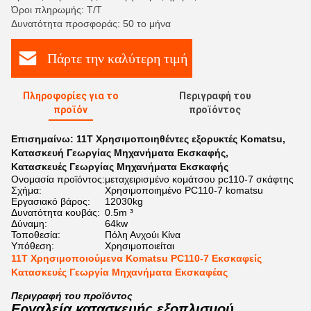
Όροι πληρωμής: Τ/Τ
Δυνατότητα προσφοράς: 50 το μήνα
Πάρτε την καλύτερη τιμή
Πληροφορίες για το
Περιγραφή του
προϊόν
προϊόντος
Επισημαίνω:
11Τ Χρησιμοποιηθέντες εξορυκτές Komatsu
,
Κατασκευή Γεωργίας Μηχανήματα Εκσκαφής
,
Κατασκευές Γεωργίας Μηχανήματα Εκσκαφής
Ονομασία προϊόντος:
μεταχειρισμένο κομάτσου pc110-7 σκάφτης
Σχήμα:
Χρησιμοποιημένο PC110-7 komatsu
Εργασιακό βάρος:
12030kg
Δυνατότητα κουβάς:
0.5m ³
Δύναμη:
64kw
Τοποθεσία:
Πόλη Ανχούι Κίνα
Υπόθεση:
Χρησιμοποιείται
11T Χρησιμοποιούμενα Komatsu PC110-7 Εκσκαφείς
Κατασκευές Γεωργία Μηχανήματα Εκσκαφέας
Περιγραφή του προϊόντος
Εργαλεία κατασκευής εξοπλισμού