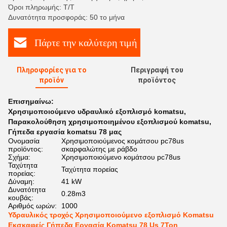
Όροι πληρωμής: Τ/Τ
Δυνατότητα προσφοράς: 50 το μήνα
Πάρτε την καλύτερη τιμή
Πληροφορίες για το
Περιγραφή του
προϊόν
προϊόντος
Επισημαίνω:
Χρησιμοποιούμενο υδραυλικό εξοπλισμό komatsu
,
Παρακολούθηση χρησιμοποιημένου εξοπλισμού komatsu
,
Γήπεδα εργασία komatsu 78 μας
Ονομασία
Χρησιμοποιούμενος κομάτσου pc78us
προϊόντος:
σκαρφαλώτης με ράβδο
Σχήμα:
Χρησιμοποιούμενο κομάτσου pc78us
Ταχύτητα
Ταχύτητα πορείας
πορείας:
Δύναμη:
41 kW
Δυνατότητα
0.28m3
κουβάς:
Αριθμός ωρών:
1000
Υδραυλικός τροχός Χρησιμοποιούμενο εξοπλισμό Komatsu
Εκσκαφείς Γήπεδα Εργασία Komatsu 78 Us 7Ton