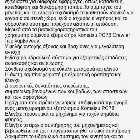
σχεδιαστεί για διάφορες εφαρμογές, όπως κατασκευή,
κατεδάφιση και διακόσμηση τοπίου.Το συμπαγές του
μέγεθος και το ελαφρύ σχεδιασμό το καθιστούν ιδανικό για
εργασία σε στενά χώρα, ενώ ο ισχυρός κινητήρας και το
υδραυλικό σύστημα παρέχουν αξιόπιστη απόδοση.
Μερικά από τα βασικά χαρακτηριστικά του
χρησιμοποιούμενου εξορυκτήρα Komatsu PC78 Crawler
περιλαμβάνουν:
Υψηλής αντοχής άξονας και βραχίονες για μεγαλύτερη
αντοχή
Ενίσχυρο υδραυλικό σύστημα για εξαιρετικές επιδόσεις
ανασκαφής και ανύψωσης
Σύνθετο σχεδιασμό για εύκολη μεταφορά και ελιγμό
Η άνετη καμπίνα χειριστή με εξαιρετική ορατότητα και
έλεγχο
Διαφορετικές δυνατότητες στερέωσης,
συμπεριλαμβανομένων των κουβάδων, των σπαστικών
και των σφραγίδων
Πράγματα που πρέπει να λάβετε υπόψη κατά την αγορά
ενός μεταχειρισμένου εξοπλισμού Komatsu PC78:
Ελέγξτε προσεκτικά το μηχάνημα για τυχόν σημάδια
φθοράς.
Ελέγξτε τα αρχεία συντήρησης του μηχανήματος και
βεβαιωθείτε ότι έχει πραγματοποιηθεί τακτική συντήρηση.
Δοκιμάστε το υδραυλικό σύστημα, τον κινητήρα και τα