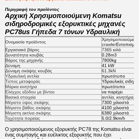
Περιγραφή του προϊόντος
Αρχική Χρησιμοποιούμενη Komatsu
σιδηροδρομικές εξορυκτικές μηχανές
PC78us Γήπεδα 7 τόνων Υδραυλική
Χρησιμοποιούμενο
Ονομασία προϊόντος
crawler
Εντοπισμέν
Εργασιακό βάρος
7365 κιλά
Δυνατότητα κουβάς
0.28m3
Βάρος της μηχανής
7800kg
Δύναμη
41 kW
Δύναμη σκάψης κουβάς
61.3kN
Υδραυλική αντλία
πρωτότυπο
Τύπος μεταφοράς
Υδραυλικές σιδηρο
Μάρκα κινητήρα
πρωτότυπο
Ελέγχος εξόδου με βίντεο
να παρέχει
Βασικά στοιχεία
αντλία, κινητήρα, 
Μέγιστο ύψος σκάψης
7300 χιλιοστά
Μέγιστο βάθος σκάψης
4100 χιλιοστά
Μέγιστη ακτίνα σκάψης
6380 χιλιοστά
Ταχύτητα πορείας
5.0/2.9km/h
Ο χρησιμοποιούμενος εξορυκτής PC78 της Komatsu είναι
ένας συμπαγής και ευέλικτος εξορυκτής που έχει