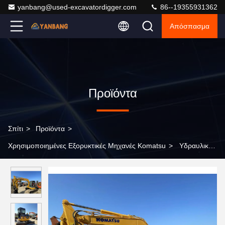
yanbang@used-excavatordigger.com
86--19355931362
Απόσπασμα
Προϊόντα
Σπίτι
>
Προϊόντα
>
Χρησιμοποιημένες Εξορυκτικές Μηχανές Komatsu
>
Υδραυλικός
τροχός Χρησιμοποιούμενο εξοπλισμό Komatsu Εκσκαφείς
Γήπεδα Εργασία Komatsu 78 Us 7Ton