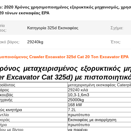
ω:
2020 Χρόνος χρησιμοποιημένος εξορυκτικός μηχανισμός
,
χρησ
20 τόνων εκσκαφέας EPA
σία
Κατηγορία 325d Εκσκαφέας
Σχήμα:
τος:
ακό βάρος:
29240kg
Έτος:
μοποιούμενος Crawler Excavator 325d Cat 20 Ton Excavator EPA
ρόνος μεταχειρισμένος εξορυκτικός 
er Excavator Cat 325d) με πιστοποιητι
ροϊόντος
μεταχειρισμένη εκσκαφέας Caterpi
βάρος
29240 κιλά
 κουβάς
10,3-1,6m3
ηχανής
25000kg
168 kW
χύς κινητήρα
7.2L
ντλία
πρωτότυπο
φοράς
Εκσκαφέας με αναρρίχηση
τήρα
πρωτότυπο
δου με βίντεο
να παρέχει