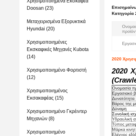
Χρησιμοποιημένα Εκσκαφέα
Επισημαίν
Doosan
(23)
Κατηγορία 
Μεταχειρισμένα Εξορυκτικά
Ονομα
Hyundai
(20)
προϊόν
Χρησιμοποιημένες
Εργασι
Εκσκαφικές Μηχανές Kubota
(14)
2020 Χρησι
2020 Χ
Χρησιμοποιημένο Φορτιστή
(12)
(Crawl
Ονομασία π
Χρησιμοποιημένος
Εργασιακό 
Εκσακαφέας
(15)
Δυνατότητα
Βάρος της μ
Δύναμη
Χρησιμοποιημένο Γκρέιντερ
Συνολική ισ
Μηχανών
(8)
Υδραυλική α
Τύπος μετα
Μάρκα κινη
Χρησιμοποιημένο
Ελέγχος εξό