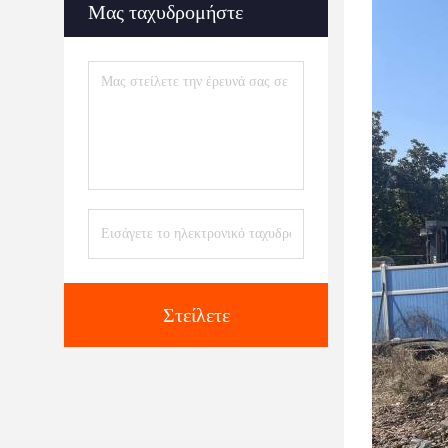
Μας ταχυδρομήστε
Στείλετε