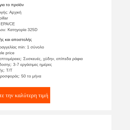
για το προϊόν
γής: Αρχική
illar
 EPA/CE
λου: Κατηγορία 325D
ς και αποστολής
αγγελίας min: 1 σύνολο
le price
επτομέρειες: Συσκευές, χύδην, επίπεδα ράφια
οσης: 3-7 εργάσιμες ημέρες
ς: Τ/Τ
ροσφοράς: 50 το μήνα
ε την καλύτερη τιμή