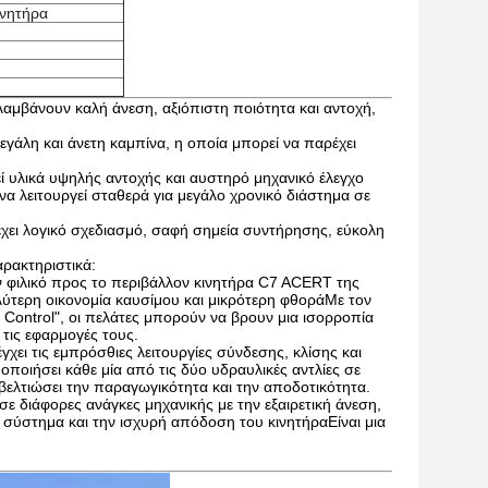
ινητήρα
λαμβάνουν καλή άνεση, αξιόπιστη ποιότητα και αντοχή,
εγάλη και άνετη καμπίνα, η οποία μπορεί να παρέχει
ί υλικά υψηλής αντοχής και αυστηρό μηχανικό έλεγχο
 να λειτουργεί σταθερά για μεγάλο χρονικό διάστημα σε
έχει λογικό σχεδιασμό, σαφή σημεία συντήρησης, εύκολη
αρακτηριστικά:
φιλικό προς το περιβάλλον κινητήρα C7 ACERT της
αλύτερη οικονομία καυσίμου και μικρότερη φθοράΜε τον
ontrol", οι πελάτες μπορούν να βρουν μια ισορροπία
 τις εφαρμογές τους.
γχει τις εμπρόσθιες λειτουργίες σύνδεσης, κλίσης και
οιήσει κάθε μία από τις δύο υδραυλικές αντλίες σε
 βελτιώσει την παραγωγικότητα και την αποδοτικότητα.
σε διάφορες ανάγκες μηχανικής με την εξαιρετική άνεση,
 σύστημα και την ισχυρή απόδοση του κινητήραΕίναι μια