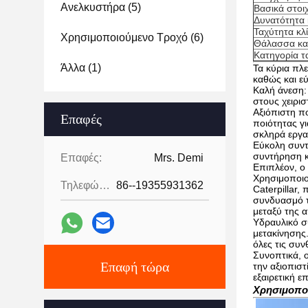
Ανελκυστήρα
(5)
Βασικά στοιχ
Δυνατότητα 
Ταχύτητα κλ
Χρησιμοποιούμενο Τροχό
(6)
Θάλασσα κα
Κατηγορία τ
Άλλα
(1)
Τα κύρια πλε
καθώς και ε
Καλή άνεση: 
στους χειρισ
Αξιόπιστη π
Επαφές
ποιότητας γι
σκληρά εργα
Εύκολη συντ
συντήρηση κα
Επαφές:
Mrs. Demi
Επιπλέον, ο 
Χρησιμοποιο
Τηλεφώνημα:
86--19355931362
Caterpillar,
συνδυασμό τ
μεταξύ της α
Υδραυλικό σύ
μετακίνησης
όλες τις συν
Συνοπτικά, ο
Επαφή τώρα
την αξιοπισ
εξαιρετική 
Χρησιμοποι