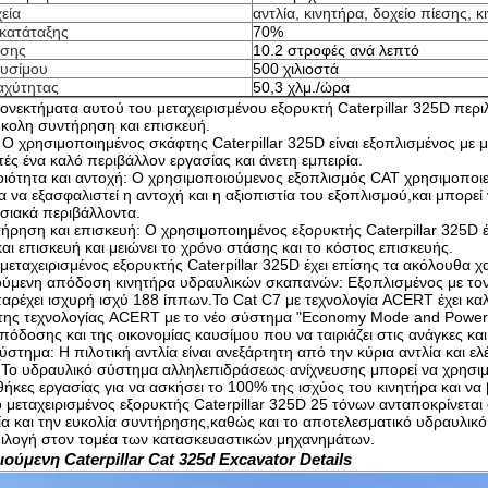
εία
αντλία, κινητήρα, δοχείο πίεσης, κ
κατάταξης
70%
ίσης
10.2 στροφές ανά λεπτό
υσίμου
500 χιλιοστά
αχύτητας
50,3 χλμ./ώρα
ονεκτήματα αυτού του μεταχειρισμένου εξορυκτή Caterpillar 325D περι
ύκολη συντήρηση και επισκευή.
Ο χρησιμοποιημένος σκάφτης Caterpillar 325D είναι εξοπλισμένος με μ
τές ένα καλό περιβάλλον εργασίας και άνετη εμπειρία.
οιότητα και αντοχή: Ο χρησιμοποιούμενος εξοπλισμός CAT χρησιμοποιε
α να εξασφαλιστεί η αντοχή και η αξιοπιστία του εξοπλισμού,και μπορεί
σιακά περιβάλλοντα.
ήρηση και επισκευή: Ο χρησιμοποιημένος εξορυκτής Caterpillar 325D 
ι επισκευή και μειώνει το χρόνο στάσης και το κόστος επισκευής.
μεταχειρισμένος εξορυκτής Caterpillar 325D έχει επίσης τα ακόλουθα χ
ύμενη απόδοση κινητήρα υδραυλικών σκαπανών: Εξοπλισμένος με τον 
 παρέχει ισχυρή ισχύ 188 ίππων.Το Cat C7 με τεχνολογία ACERT έχει κ
ης τεχνολογίας ACERT με το νέο σύστημα "Economy Mode and Power C
πόδοσης και της οικονομίας καυσίμου που να ταιριάζει στις ανάγκες και
στημα: Η πιλοτική αντλία είναι ανεξάρτητη από την κύρια αντλία και ελέ
.Το υδραυλικό σύστημα αλληλεπιδράσεως ανίχνευσης μπορεί να χρησιμοπ
θήκες εργασίας για να ασκήσει το 100% της ισχύος του κινητήρα και να
 μεταχειρισμένος εξορυκτής Caterpillar 325D 25 τόνων ανταποκρίνεται 
τία και την ευκολία συντήρησης,καθώς και το αποτελεσματικό υδραυλικό
επιλογή στον τομέα των κατασκευαστικών μηχανημάτων.
ούμενη Caterpillar Cat 325d Excavator Details