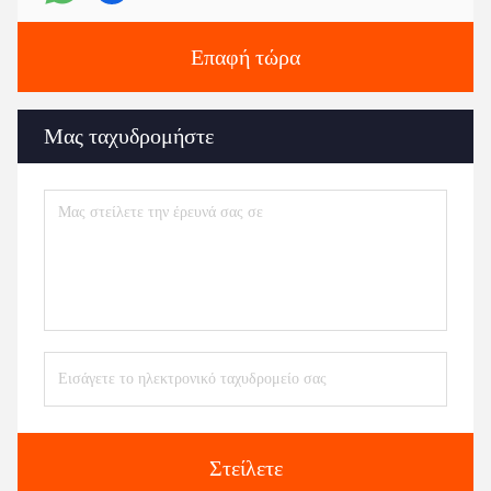
Επαφή τώρα
Μας ταχυδρομήστε
Στείλετε