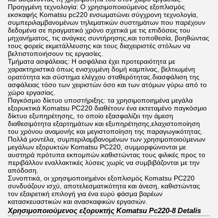
Προηγμένη τεχνολογία: Ο χρησιμοποιούμενος εξοπλισμός
εκσκαφής Komatsu pc220 ενσωματώνει σύγχρονη τεχνολογία,
συμπεριλαμβανομένων τηλεματικών συστημάτων που παρέχουν
δεδομένα σε πραγματικό χρόνο σχετικά με τις επιδόσεις του
μηχανήματος, τις ανάγκες συντήρησης,και τοποθεσία, βοηθώντας
τους φορείς εκμετάλλευσης και τους διαχειριστές στόλων να
βελτιστοποιήσουν τις εργασίες.
Τμήματα ασφάλειας: Η ασφάλεια έχει προτεραιότητα με
χαρακτηριστικά όπως ενισχυμένη δομή καμπίνας, βελτιωμένη
ορατότητα και σύστημα ελέγχου σταθερότητας.διασφάλιση της
ασφάλειας τόσο των χειριστών όσο και των ατόμων γύρω από το
χώρο εργασίας.
Παγκόσμιο δίκτυο υποστήριξης: τα χρησιμοποιημένα μεγάλα
εξορυκτικά Komatsu PC220 διαθέτουν ένα εκτεταμένο παγκόσμιο
δίκτυο εξυπηρέτησης, το οποίο εξασφαλίζει την άμεση
διαθεσιμότητα εξαρτημάτων και εξυπηρέτησης,ελαχιστοποίηση
του χρόνου αναμονής και μεγιστοποίηση της παραγωγικότητας.
Πολλά μοντέλα, συμπεριλαμβανομένων των χρησιμοποιούμενων
μεγάλων εξορυκτών Komatsu PC220, συμμορφώνονται με
αυστηρά πρότυπα εκπομπών.καθιστώντας τους φιλικές προς το
περιβάλλον εναλλακτικές λύσεις χωρίς να συμβιβάζονται με την
απόδοση.
Συνοπτικά, οι χρησιμοποιημένοι εξοπλισμός Komatsu PC220
συνδυάζουν ισχύ, αποτελεσματικότητα και άνεση, καθιστώντας
τον εξαιρετική επιλογή για ένα ευρύ φάσμα βαρέων
κατασκευαστικών και ανασκαφικών εργασιών.
Χρησιμοποιούμενος εξορυκτής Komatsu Pc220-8 Detalis