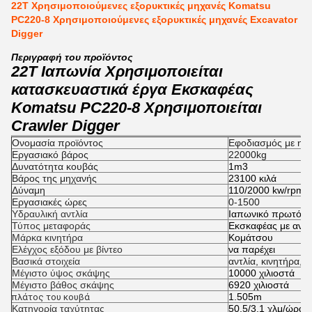
22T Χρησιμοποιούμενες εξορυκτικές μηχανές Komatsu
PC220-8 Χρησιμοποιούμενες εξορυκτικές μηχανές Excavator
Digger
Περιγραφή του προϊόντος
22Τ Ιαπωνία Χρησιμοποιείται
κατασκευαστικά έργα Εκσκαφέας
Komatsu PC220-8 Χρησιμοποιείται
Crawler Digger
Ονομασία προϊόντος
Εφοδιασμός με ηλε
Εργασιακό βάρος
22000kg
Δυνατότητα κουβάς
1m3
Βάρος της μηχανής
23100 κιλά
Δύναμη
110/2000 kw/rpm
Εργασιακές ώρες
0-1500
Υδραυλική αντλία
Ιαπωνικό πρωτότ
Τύπος μεταφοράς
Εκσκαφέας με ανα
Μάρκα κινητήρα
Κομάτσου
Ελέγχος εξόδου με βίντεο
να παρέχει
Βασικά στοιχεία
αντλία, κινητήρα, 
Μέγιστο ύψος σκάψης
10000 χιλιοστά
Μέγιστο βάθος σκάψης
6920 χιλιοστά
1.505m
πλάτος του κουβά
Κατηγορία ταχύτητας
50,5/3,1 χλμ/ώρα