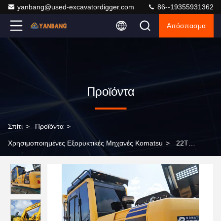
yanbang@used-excavatordigger.com
86--19355931362
Απόσπασμα
Προϊόντα
Σπίτι
>
Προϊόντα
>
Χρησιμοποιημένες Εξορυκτικές Μηχανές Komatsu
>
22T
Χρησιμοποιούμενες εξορυκτικές μηχανές Komatsu PC220-8
Χρησιμοποιούμενες εξορυκτικές μηχανές Excavator Digger