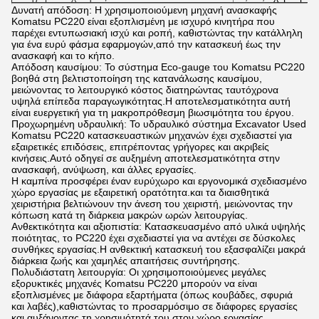
Δυνατή απόδοση: Η χρησιμοποιούμενη μηχανή ανασκαφής
Komatsu PC220 είναι εξοπλισμένη με ισχυρό κινητήρα που
παρέχει εντυπωσιακή ισχύ και ροπή, καθιστώντας την κατάλληλη
για ένα ευρύ φάσμα εφαρμογών,από την κατασκευή έως την
ανασκαφή και το κήπο.
Απόδοση καυσίμου: Το σύστημα Eco-gauge του Komatsu PC220
βοηθά στη βελτιστοποίηση της κατανάλωσης καυσίμου,
μειώνοντας το λειτουργικό κόστος διατηρώντας ταυτόχρονα
υψηλά επίπεδα παραγωγικότητας.Η αποτελεσματικότητα αυτή
είναι ευεργετική για τη μακροπρόθεσμη βιωσιμότητα του έργου.
Προχωρημένη υδραυλική: Το υδραυλικό σύστημα Excavator Used
Komatsu PC220 κατασκευαστικών μηχανών έχει σχεδιαστεί για
εξαιρετικές επιδόσεις, επιτρέποντας γρήγορες και ακριβείς
κινήσεις.Αυτό οδηγεί σε αυξημένη αποτελεσματικότητα στην
ανασκαφή, ανύψωση, και άλλες εργασίες.
Η καμπίνα προσφέρει έναν ευρύχωρο και εργονομικά σχεδιασμένο
χώρο εργασίας με εξαιρετική ορατότητα.και τα διαισθητικά
χειριστήρια βελτιώνουν την άνεση του χειριστή, μειώνοντας την
κόπωση κατά τη διάρκεια μακρών ωρών λειτουργίας.
Ανθεκτικότητα και αξιοπιστία: Κατασκευασμένο από υλικά υψηλής
ποιότητας, το PC220 έχει σχεδιαστεί για να αντέχει σε δύσκολες
συνθήκες εργασίας.Η ανθεκτική κατασκευή του εξασφαλίζει μακρά
διάρκεια ζωής και χαμηλές απαιτήσεις συντήρησης.
Πολυδιάστατη λειτουργία: Οι χρησιμοποιούμενες μεγάλες
εξορυκτικές μηχανές Komatsu PC220 μπορούν να είναι
εξοπλισμένες με διάφορα εξαρτήματα (όπως κουβάδες, σφυριά
και λαβές),καθιστώντας το προσαρμόσιμο σε διάφορες εργασίες
και αυξάνοντας τη χρησιμότητά του στον χώρο εργασίας.