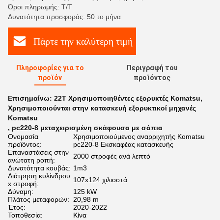
Όροι πληρωμής: Τ/Τ
Δυνατότητα προσφοράς: 50 το μήνα
Πάρτε την καλύτερη τιμή
Πληροφορίες για το
Περιγραφή του
προϊόν
προϊόντος
Επισημαίνω:
22Τ Χρησιμοποιηθέντες εξορυκτές Komatsu
,
Χρησιμοποιούνται στην κατασκευή εξορυκτικοί μηχανές
Komatsu
,
pc220-8 μεταχειρισμένη σκάφουσα με σάπια
Ονομασία
Χρησιμοποιούμενος αναρριχητής Komatsu
προϊόντος:
pc220-8 Εκσκαφέας κατασκευής
Επαναστάσεις στην
2000 στροφές ανά λεπτό
ανώτατη ροπή:
Δυνατότητα κουβάς:
1m3
Διάτρηση κυλίνδρου
107x124 χιλιοστά
x στροφή:
Δύναμη:
125 kW
Πλάτος μεταφορών:
20,98 m
Έτος:
2020-2022
Τοποθεσία:
Κίνα