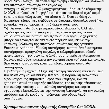
υδραυλικού ελέγχου επιτρέπει την ακριβή λειτουργία και βελτιώνει
την αποτελεσματικότητα της εργασίας.
Αντοχή και αξιοπιστία: Ο μεταχειρισμένος υδραυλικός εξορυκτής
340D2L υιοθετεί υλικά υψηλής ποιότητας και δομικό σχεδιασμό,
το οποίο έχει καλή αντοχή και αξιοπιστία.Είναι σε θέση να
διατηρήσει εξαιρετικές επιδόσεις σε διάφορες δύσκολες συνθήκες
εργασίας και να παρατείνει τη διάρκεια ζωής του.
Υψηλή άνεση: Αυτός ο μεταχειρισμένος εξορυκτής CAT είναι
σχεδιασμένος με ευρύχωρη καμπίνα, εξοπλισμένος με άνετα
καθίσματα και ανθρωπισμένο εξοπλισμό ελέγχου, ο χειριστής
μπορεί να εργάζεται σε ένα άνετο περιβάλλον,μειώνει την
κόπωση, βελτίωση της αποτελεσματικότητας της εργασίας.
Εύκολη συντήρηση: Εύκολη συντήρηση, εκτεταμένα διαστήματα
συντήρησης, προηγμένη τεχνολογία φιλτραρίσματος, εύκολη
αντικατάσταση φίλτρων και φιλικό προς το χρήστη ηλεκτρονικό
διαγνωστικό σύστημα.κάνει την εξυπηρέτηση γρήγορη και εύκολη,
βελτίωση της παραγωγικότητας, εξοικονόμηση δαπανών
συντήρησης.
Η βελτιωμένη μηχανή C9 έχει υψηλότερη απόδοση καυσίμου,είναι
πιο αξιόπιστη και ανθεκτικήΕπιπλέον, η υδραυλική αντλία του
εξορυκτήρα, ως σημαντικό μέρος του κινητήρα, έχει τα
χαρακτηριστικά της υψηλής απόδοσης, της υψηλής αξιοπιστίας,
της υψηλής ποιότητας, τηςεύκολη συντήρηση και ευρεία
εφαρμογή, εξασφαλίζοντας την κανονική λειτουργία και την υψηλή
απόδοση και εξοικονόμηση ενέργειας του υδραυλικού
συστήματος.
Χρησιμοποιούμενος εξορυκτής Caterpillar Cat 340D2L