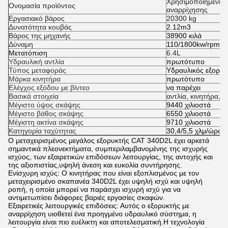
Χρησιμοποιημένη 
Ονομασία προϊόντος
αναρρίχησης
Εργασιακό βάρος
20300 kg
Δυνατότητα κουβάς
2.12m3
Βάρος της μηχανής
38900 κιλά
Δύναμη
110/1800kw/rpm
Μετατόπιση
6.4L
Υδραυλική αντλία
πρωτότυπο
Τύπος μεταφοράς
Υδραυλικός εξορυκ
Μάρκα κινητήρα
πρωτότυπο
Ελέγχος εξόδου με βίντεο
να παρέχει
Βασικά στοιχεία
αντλία, κινητήρα, δ
Μέγιστο ύψος σκάψης
9440 χιλιοστά
Μέγιστο βάθος σκάψης
6550 χιλιοστά
Μέγιστη ακτίνα σκάψης
9710 χιλιοστά
Κατηγορία ταχύτητας
30,4/5,5 χλμ/ώρα
Ο μεταχειρισμένος μεγάλος εξορυκτής CAT 340D2L έχει αρκετά
σημαντικά πλεονεκτήματα, συμπεριλαμβανομένης της ισχυρής
ισχύος, των εξαιρετικών επιδόσεων λειτουργίας, της αντοχής και
της αξιοπιστίας,υψηλή άνεση και ευκολία συντήρησης.
Ενίσχυρη ισχύς: Ο κινητήρας που είναι εξοπλισμένος με τον
μεταχειρισμένο σκαπανέα 340D2L έχει υψηλή ισχύ και υψηλή
ροπή, η οποία μπορεί να παράσχει ισχυρή ισχύ για να
αντιμετωπίσει διάφορες βαριές εργασίες σκαφών.
Εξαιρετικές λειτουργικές επιδόσεις: Αυτός ο εξορυκτής με
αναρρίχηση υιοθετεί ένα προηγμένο υδραυλικό σύστημα, η
λειτουργία είναι πιο ευέλικτη και αποτελεσματική.Η τεχνολογία