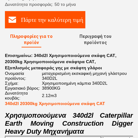
Δυνατότητα προσφοράς: 50 το μήνα
Πάρτε την καλύτερη τιμή
Πληροφορίες για το
Περιγραφή του
προϊόν
προϊόντος
Επισημαίνω:
340d2l Χρησιμοποιούμενα σκάφη CAT
,
20300kg Χρησιμοποιούμενα σκάφτρα CAT
,
Εξοπλισμός μεταφοράς γης με σκάφτη γλάροι
Ονομασία
μεταχειρισμένη εκσκαφική μηχανή γλάστρου
προϊόντος:
340D2L
Σχήμα:
Χρησιμοποιημένη κάμπια 340D2L
Εργασιακό βάρος:
38900KG
Δυνατότητα
2.12m3
κουβάς:
340d2l 20300kg Χρησιμοποιούμενα σκάφη CAT
Χρησιμοποιούμενα 340d2l Caterpillar
Earth Moving Construction Digger
Heavy Duty Μηχανήματα