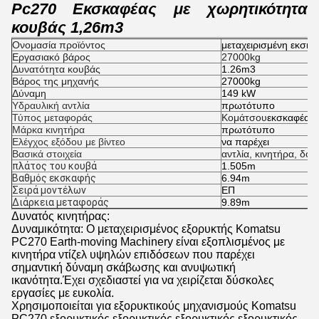
Pc270 Εκσκαφέας με χωρητικότητα
κουβάς 1,26m3
Ονομασία προϊόντος
μεταχειρισμένη εκσκ
Εργασιακό βάρος
27000kg
Δυνατότητα κουβάς
1.26m3
Βάρος της μηχανής
27000kg
Δύναμη
149 kW
Υδραυλική αντλία
πρωτότυπο
Τύπος μεταφοράς
Κομάτσου
εκσκαφέας
Μάρκα κινητήρα
πρωτότυπο
Ελέγχος εξόδου με βίντεο
να παρέχει
Βασικά στοιχεία
αντλία, κινητήρα, δοχ
πλάτος του κουβά
1.505m
Βαθμός εκσκαφής
6.94m
Σειρά μοντέλων
ΕΠ
Διάρκεια μεταφοράς
9.89m
Δυνατός κινητήρας:
Δυναμικότητα: Ο μεταχειρισμένος εξορυκτής Komatsu
PC270 Earth-moving Machinery είναι εξοπλισμένος με
κινητήρα ντίζελ υψηλών επιδόσεων που παρέχει
σημαντική δύναμη σκάβωσης και ανυψωτική
ικανότητα.Έχει σχεδιαστεί για να χειρίζεται δύσκολες
εργασίες με ευκολία.
Χρησιμοποιείται για εξορυκτικούς μηχανισμούς Komatsu
PC270 εξορυκτικός εξορυκτικός εξορυκτικός εξορυκτικός