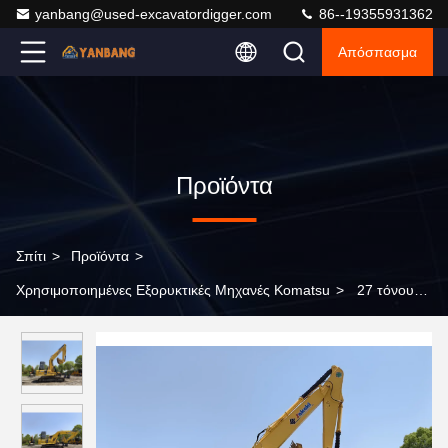
yanbang@used-excavatordigger.com
86--19355931362
Απόσπασμα
Προϊόντα
Σπίτι
>
Προϊόντα
>
Χρησιμοποιημένες Εξορυκτικές Μηχανές Komatsu
>
27 τόνους
Χρησιμοποιηθέντες εξορυκτές Komatsu Pc270 1.26m3 κουβάς
Διαφορετικοί τύποι μηχανών εξορύξεως