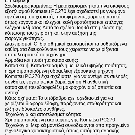
Επικεφαλής:
Σχεδιασμός καμπίνας: Η μεταχειρισμένη καμπίνα σκάφους
εξοπλισμού Komatsu PC270 έχει σχεδιαστεί με γνώμονα
την άνεση του χειριστή, προσφέροντας χαρακτηριστικά
όπως εργονομικοί έλεγχοι, καλή ορατότητα και επιλογές
ελέγχου κλίματος.Αυτό το σχέδιο βοηθά στη μείωση της
κόπωσης του χειριστή και στην αύξηση της
παραγωγικότητας.
Διαχειρισμοί: Οι διαισθητικοί χειρισμοί και τα ρυθμιζόμενα
καθίσματα διευκολύνουν τους χειριστές να χειρίζονται
αποτελεσματικά το μηχάνημα.
Αρμόδια και ποιότητα κατασκευής:
Κατασκευή: Κατασκευασμένη με υλικά υψηλής ποιότητας,
η χρησιμοποιούμενη υδραυλική εξορυκτική μηχανή
Komatsu PC270 έχει σχεδιαστεί για να αντέχει σε σκληρές
συνθήκες εργασίας και βαριά χρήση.Η ανθεκτική
κατασκευή του εξασφαλίζει μακροχρόνια αξιοπιστία και
αντοχή.
Κάτω οχήματα: Το υπόβαθρο έχει σχεδιαστεί για να
χειρίζεται διάφορα έδαφη, παρέχοντας σταθερότητα και
έλξη σε δύσκολες συνθήκες.
Τεχνολογία και αποτελεσματικότητα:
Χρησιμοποιούμενη εκσκαφέας γης Komatsu PC270
Τεχνολογία: Μερικά μοντέλα συνοδεύονται από προηγμένα
τεχνολογικά χαρακτηριστικά, όπως αυτόματη αδρανής