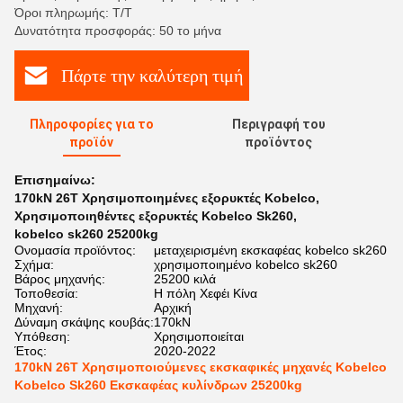
Όροι πληρωμής: Τ/Τ
Δυνατότητα προσφοράς: 50 το μήνα
Πάρτε την καλύτερη τιμή
Πληροφορίες για το
Περιγραφή του
προϊόν
προϊόντος
Επισημαίνω:
170kN 26T Χρησιμοποιημένες εξορυκτές Kobelco
,
Χρησιμοποιηθέντες εξορυκτές Kobelco Sk260
,
kobelco sk260 25200kg
Ονομασία προϊόντος:
μεταχειρισμένη εκσκαφέας kobelco sk260
Σχήμα:
χρησιμοποιημένο kobelco sk260
Βάρος μηχανής:
25200 κιλά
Τοποθεσία:
Η πόλη Χεφέι Κίνα
Μηχανή:
Αρχική
Δύναμη σκάψης κουβάς:
170kN
Υπόθεση:
Χρησιμοποιείται
Έτος:
2020-2022
170kN 26T Χρησιμοποιούμενες εκσκαφικές μηχανές Kobelco
Kobelco Sk260 Εκσκαφέας κυλίνδρων 25200kg