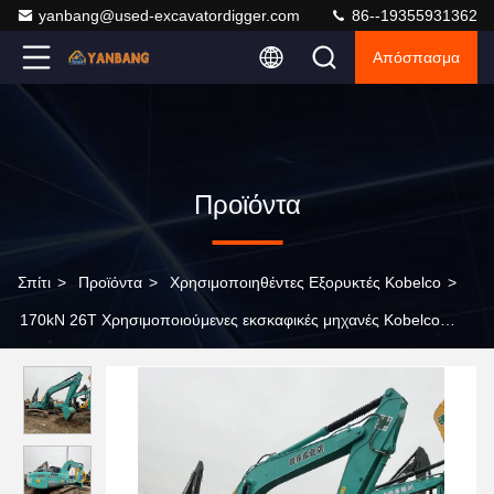
yanbang@used-excavatordigger.com
86--19355931362
Απόσπασμα
Προϊόντα
Σπίτι
>
Προϊόντα
>
Χρησιμοποιηθέντες Εξορυκτές Kobelco
>
170kN 26T Χρησιμοποιούμενες εκσκαφικές μηχανές Kobelco
Kobelco Sk260 Εκσκαφέας κυλίνδρων 25200kg