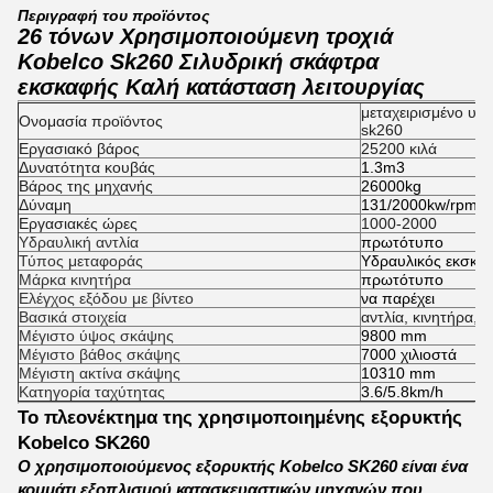
Περιγραφή του προϊόντος
26 τόνων Χρησιμοποιούμενη τροχιά
Kobelco Sk260 Σιλυδρική σκάφτρα
εκσκαφής Καλή κατάσταση λειτουργίας
μεταχειρισμένο υδ
Ονομασία προϊόντος
sk260
Εργασιακό βάρος
25200 κιλά
Δυνατότητα κουβάς
1.3m3
Βάρος της μηχανής
26000kg
Δύναμη
131/2000kw/rpm
Εργασιακές ώρες
1000-2000
Υδραυλική αντλία
πρωτότυπο
Τύπος μεταφοράς
Υδραυλικός εκσκα
Μάρκα κινητήρα
πρωτότυπο
Ελέγχος εξόδου με βίντεο
να παρέχει
Βασικά στοιχεία
αντλία, κινητήρα, 
Μέγιστο ύψος σκάψης
9800 mm
Μέγιστο βάθος σκάψης
7000 χιλιοστά
Μέγιστη ακτίνα σκάψης
10310 mm
Κατηγορία ταχύτητας
3.6/5.8km/h
Το πλεονέκτημα της χρησιμοποιημένης εξορυκτής
Kobelco SK260
Ο χρησιμοποιούμενος εξορυκτής Kobelco SK260 είναι ένα
κομμάτι εξοπλισμού κατασκευαστικών μηχανών που