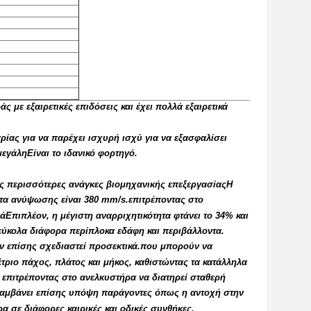
με εξαιρετικές επιδόσεις και έχει πολλά εξαιρετικά
ρίας για να παρέχει ισχυρή ισχύ για να εξασφαλίσει
εγάληΕίναι το ιδανικό φορτηγό.
τις περισσότερες ανάγκες βιομηχανικής επεξεργασίαςΗ
ύτητα ανύψωσης είναι 380 mm/s.επιτρέποντας στο
άΕπιπλέον, η μέγιστη αναρριχητικότητα φτάνει το 34% και
 εύκολα διάφορα περίπλοκα εδάφη και περιβάλλοντα.
υν επίσης σχεδιαστεί προσεκτικά.που μπορούν να
τριο πάχος, πλάτος και μήκος, καθιστώντας τα κατάλληλα
 επιτρέποντας στο ανελκυστήρα να διατηρεί σταθερή
αμβάνει επίσης υπόψη παράγοντες όπως η αντοχή στην
α σε διάφορες καιρικές και οδικές συνθήκες.