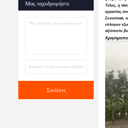
Μας ταχυδρομήστε
Τέλος, η τάσ
εργασίας.που
Συνοπτικά, 
εύλογων εξω
αξιόπιστο β
Χρησιμοπο
Στείλετε