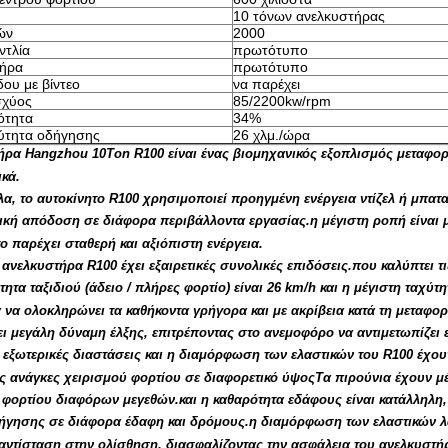
10 τόνων ανελκυστήρας
ών
2000
ντλία
πρωτότυπο
τήρα
πρωτότυπο
δου με βίντεο
να παρέχει
σχύος
85/2200kw/rpm
ότητα
34%
ύτητα οδήγησης
26 χλμ./ώρα
ρα Hangzhou 10Ton R100 είναι ένας βιομηχανικός εξοπλισμός μεταφοράς 
κά.
α, το αυτοκίνητο R100 χρησιμοποιεί προηγμένη ενέργεια ντίζελ ή μπατα
ική απόδοση σε διάφορα περιβάλλοντα εργασίας.η μέγιστη ροπή είναι μ
ο παρέχει σταθερή και αξιόπιστη ενέργεια.
 ανελκυστήρα R100 έχει εξαιρετικές συνολικές επιδόσεις.που καλύπτει 
τητα ταξιδιού (άδειο / πλήρες φορτίο) είναι 26 km/h και η μέγιστη ταχ
να ολοκληρώνει τα καθήκοντα γρήγορα και με ακρίβεια κατά τη μεταφορ
ει μεγάλη δύναμη έλξης, επιτρέποντας στο ανεμοφόρο να αντιμετωπίζει
ι εξωτερικές διαστάσεις και η διαμόρφωση των ελαστικών του R100 έχο
ς ανάγκες χειρισμού φορτίου σε διαφορετικό ύψοςΤα πιρούνια έχουν μέ
 φορτίου διαφόρων μεγεθών.και η καθαρότητα εδάφους είναι κατάλληλη,
γησης σε διάφορα έδαφη και δρόμους.η διαμόρφωση των ελαστικών λ
αντίσταση στην ολίσθηση, διασφαλίζοντας την ασφάλεια του ανελκυστήρ