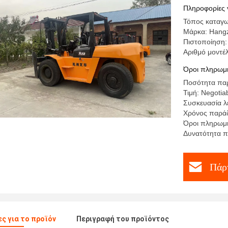
Πληροφορίες 
Τόπος καταγω
Μάρκα: Hangz
Πιστοποίηση:
Αριθμό μοντέ
Όροι πληρωμή
Ποσότητα παρ
Τιμή: Negotiab
Συσκευασία λ
Χρόνος παράδ
Όροι πληρωμή
Δυνατότητα π
Πάρτ
ς για το προϊόν
Περιγραφή του προϊόντος