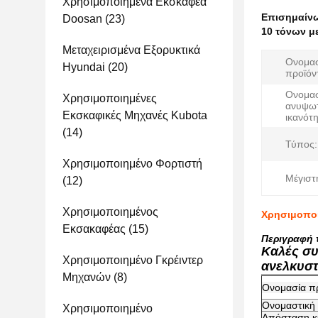
Χρησιμοποιημένα Εκσκαφέα
Επισημαίν
Doosan
(23)
10 τόνων μ
Μεταχειρισμένα Εξορυκτικά
Ονομα
Hyundai
(20)
προϊόν
Ονομασ
Χρησιμοποιημένες
ανυψωτ
Εκσκαφικές Μηχανές Kubota
ικανότη
(14)
Τύπος:
Χρησιμοποιημένο Φορτιστή
Μέγιστ
(12)
Χρησιμοποιημένος
Χρησιμοποι
Εκσακαφέας
(15)
Περιγραφή 
Καλές συ
Χρησιμοποιημένο Γκρέιντερ
ανελκυσ
Μηχανών
(8)
Ονομασία π
Ονομαστική 
Χρησιμοποιημένο
Απόσταση κ