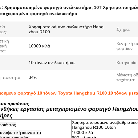
ω:
Χρησιμοποιημένο φορτηγό ανελκυστήρα
,
10Τ Χρησιμοποιημέ
εταχειρισμένο φορτηγό ανελκυστήρα
σία
Χρησιμοποιούμενο ανελκυστήρα Hang
Σχήμα:
τος:
zhou R100
τική
Κεντρική 
ική
10000 κιλά
φορτίων:
τα:
10 τόνων ανελκυστήρας
Κατηγορία 
Μέγιστη ο
η ποιότητα:
34%
ταχύτητα:
ούμενο φορτηγό 10 τόνων Toyota Hangzhou R100 10 τόνων μετα
του προϊόντος
νθήκες εργασίας μεταχειρισμένο φορτηγό Hangzhou
τήρες
Χρησιμοποιούμενο αναβαθμιστικό
ροϊόντος
Hangzhou R100 10ton
ανυψωτική ικανότητα
10000 κιλά
έντρου φορτίου
600 χιλιοστά