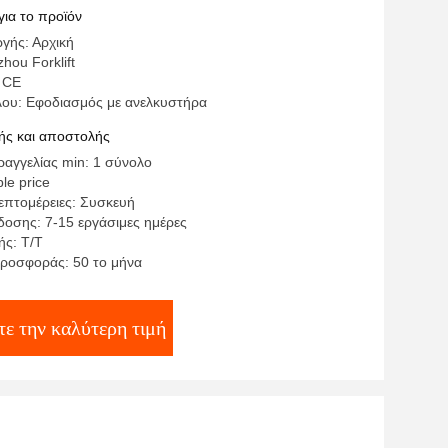
για το προϊόν
γής: Αρχική
hou Forklift
 CE
λου: Εφοδιασμός με ανελκυστήρα
ς και αποστολής
αγγελίας min: 1 σύνολο
le price
επτομέρειες: Συσκευή
οσης: 7-15 εργάσιμες ημέρες
ς: Τ/Τ
ροσφοράς: 50 το μήνα
ε την καλύτερη τιμή