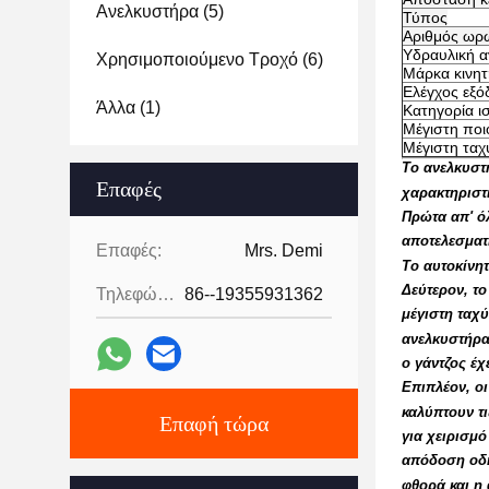
Ανελκυστήρα
(5)
Τύπος
Αριθμός ωρ
Υδραυλική α
Χρησιμοποιούμενο Τροχό
(6)
Μάρκα κινη
Ελέγχος εξό
Άλλα
(1)
Κατηγορία ι
Μέγιστη ποι
Μέγιστη ταχ
Το ανελκυστή
Επαφές
χαρακτηριστι
Πρώτα απ' όλ
αποτελεσματ
Επαφές:
Mrs. Demi
Το αυτοκίνητ
Δεύτερον, το
Τηλεφώνημα:
86--19355931362
μέγιστη ταχύ
ανελκυστήρα 
ο γάντζος έχ
Επιπλέον, ο
καλύπτουν τι
Επαφή τώρα
για χειρισμό
απόδοση οδή
φθορά και η 