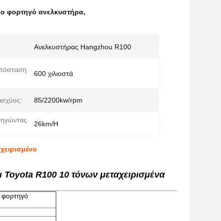
νο φορτηγό ανελκυστήρα
,
Ανελκυστήρας Hangzhou R100
απόσταση
600 χιλιοστά
ισχύος:
85/2200kw/rpm
δηγώντας
26km/H
χειρισμένο
 Toyota R100 10 τόνων μεταχειρισμένα
 φορτηγό