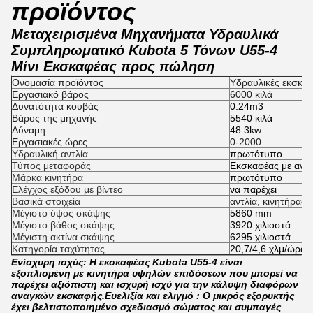
προϊόντος
Μεταχειρισμένα Μηχανήματα Υδραυλικά
Συμπληρωματικό Kubota 5 Τόνων U55-4
Μίνι Εκσκαφέας προς πώληση
Ονομασία προϊόντος
Υδραυλικές εκσκα
Εργασιακό βάρος
6000 κιλά
Δυνατότητα κουβάς
0.24m3
Βάρος της μηχανής
5540 κιλά
Δύναμη
48.3kw
Εργασιακές ώρες
0-2000
Υδραυλική αντλία
πρωτότυπο
Τύπος μεταφοράς
Εκσκαφέας με ανα
Μάρκα κινητήρα
πρωτότυπο
Ελέγχος εξόδου με βίντεο
να παρέχει
Βασικά στοιχεία
αντλία, κινητήρας,
Μέγιστο ύψος σκάψης
5860 mm
Μέγιστο βάθος σκάψης
3920 χιλιοστά
Μέγιστη ακτίνα σκάψης
6295 χιλιοστά
Κατηγορία ταχύτητας
20,7/4,6 χλμ/ώρα
Ενίσχυρη ισχύς: Η εκσκαφέας Kubota U55-4 είναι
εξοπλισμένη με κινητήρα υψηλών επιδόσεων που μπορεί να
παρέχει αξιόπιστη και ισχυρή ισχύ για την κάλυψη διαφόρων
αναγκών εκσκαφής.Ευελιξία και ελιγμό : Ο μικρός εξορυκτής
έχει βελτιστοποιημένο σχεδιασμό σώματος και συμπαγές