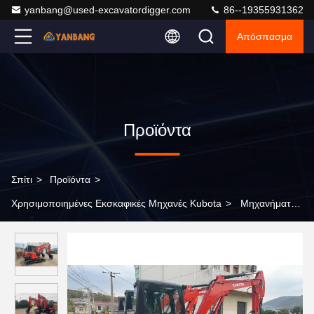
yanbang@used-excavatordigger.com
86--19355931362
Απόσπασμα
Προϊόντα
Σπίτι
>
Προϊόντα
>
Χρησιμοποιημένες Εκσκαφικές Μηχανές Kubota
>
Μηχανήματα
μεταχειρισμένα υδραυλικά συμπαγές Kubota 5 τόνων U55-4 μίνι
εξορυκτήρα