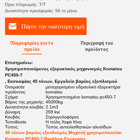
Όροι πληρωμής: Τ/Τ
Δυνατότητα προσφοράς: 50 το μήνα
Πάρτε την καλύτερη τιμή
Πληροφορίες για το
Περιγραφή του
προϊόν
προϊόντος
Επισημαίνω:
Χρησιμοποιούμενος εξορυκτικός μηχανισμός Komatsu
PC450-7
,
Εκσκαφέας 45 τόνων
,
Εργαλεία βαρέος εξοπλισμού
Ονομασία
μεταχειρισμένο υδραυλικό εξορυκτήρα
προϊόντος:
komatsu
Σχήμα:
Χρησιμοποιημένο komatsu pc450-7
Βάρος της μηχανής:
45000kg
Δυνατότητα κουβάς:
2.1m3
Δύναμη:
259 kw
Κουβάς:
Στρογγυλοφόρος
Τοποθεσία:
Η πόλη Χεφέι Κίνα
Τύπος:
Τύπος αντιολισθητικών αλυσίδων
45 τόνων βαρέος εξοπλισμός Μηχανή χρησιμοποιείται
Komatsu PC450-7 Backhoe Excavator