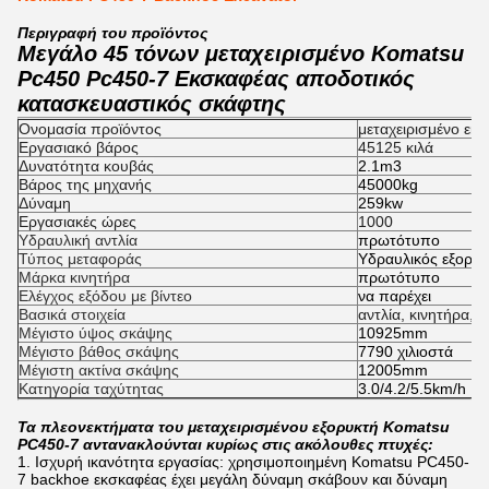
Περιγραφή του προϊόντος
Μεγάλο 45 τόνων μεταχειρισμένο Komatsu
Pc450 Pc450-7 Εκσκαφέας αποδοτικός
κατασκευαστικός σκάφτης
Ονομασία προϊόντος
μεταχειρισμένο εκ
Εργασιακό βάρος
45125 κιλά
Δυνατότητα κουβάς
2.1m3
Βάρος της μηχανής
45000kg
Δύναμη
259kw
Εργασιακές ώρες
1000
Υδραυλική αντλία
πρωτότυπο
Τύπος μεταφοράς
Υδραυλικός εξορυκ
Μάρκα κινητήρα
πρωτότυπο
Ελέγχος εξόδου με βίντεο
να παρέχει
Βασικά στοιχεία
αντλία, κινητήρα, 
Μέγιστο ύψος σκάψης
10925mm
Μέγιστο βάθος σκάψης
7790 χιλιοστά
Μέγιστη ακτίνα σκάψης
12005mm
Κατηγορία ταχύτητας
3.0/4.2/5.5km/h
Τα πλεονεκτήματα του μεταχειρισμένου εξορυκτή Komatsu
PC450-7 αντανακλούνται κυρίως στις ακόλουθες πτυχές:
1. Ισχυρή ικανότητα εργασίας: χρησιμοποιημένη Komatsu PC450-
7 backhoe εκσκαφέας έχει μεγάλη δύναμη σκάβουν και δύναμη