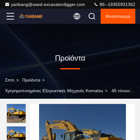
yanbang@used-excavatordigger.com
86--19355931362
Απόσπασμα
Προϊόντα
Σπίτι
>
Προϊόντα
>
Χρησιμοποιημένες Εξορυκτικές Μηχανές Komatsu
>
45 τόνων
βαρέος εξοπλισμός Μηχανή χρησιμοποιείται Komatsu PC450-7
Backhoe Excavator