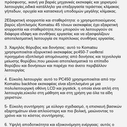
πρόσφυσης, ικανή για βαριές μηχανικές εκσκαφές και χειρισμού
λειτουργίες,ειδικά κατάλληλο για επεξεργασία τεράστιας κλίμακας
γήπεδων, ορυχεία και κατασκευή υποδομών μεγάλης κλίμακας.
2Εξαιρετική ισορροπία και σταθερότητα: ο χρησιμοποιούμενος
βαρύς εξοπλισμός Komatsu 45 τόνων εκσκαφέας έχει εξαιρετική
ισορροπία και σταθερότητα,που μπορούν να λειτουργούν σε
διάφορα εδάφη και συνθήκες εργασίας και να εξασφαλίζουν
αποτελεσματική λειτουργία σε περίπλοκες συνθήκες εργασίας.
3. Χαμηλός θόρυβος και δονήσεις: αυτό το Komatsu
χρησιμοποιείται εξορυκτικό εκσκαφέας pc450-7 υιοθετεί
προηγμένο εξοπλισμό απομόνωσης από δονήσεις και τεχνολογία
μείωσης θορύβου,που μειώνει αποτελεσματικά το επίπεδο
θορύβου και δονήσεων και παρέχει πιο άνετο περιβάλλον
λειτουργίας
.
4. Εύκολη λειτουργία: αυτό το PC450 χρησιμοποιείται από την
Komatsu backhoe εκσκαφέας είναι εξοπλισμένο με μια
πολυλειτουργική οθόνη LCD και joystick, η οποία είναι απλή στη
λειτουργία,εύκολο στη μάθηση και στη χρήση για όλα τα είδη
χειριστών.
5- Εύκολη συντήρηση: με εύλογο σχεδιασμό, η επισκευή βασικών
εξαρτημάτων είναι απλούστερη και πιο βολική, μειώνοντας το
χρόνο και το κόστος συντήρησης.
6. Υψηλή αποδοτικότητα και εξοικονόμηση ενέργειας: αυτός ο