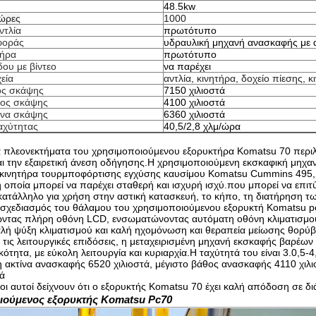
48.5kw
 ώρες
1000
ντλία
πρωτότυπο
φοράς
υδραυλική μηχανή ανασκαφής με 
τήρα
πρωτότυπο
δου με βίντεο
να παρέχει
εία
αντλία, κινητήρα, δοχείο πίεσης, κ
ος σκάψης
7150 χιλιοστά
θος σκάψης
4100 χιλιοστά
ίνα σκάψης
6360 χιλιοστά
αχύτητας
40,5/2,8 χλμ/ώρα
α πλεονεκτήματα του χρησιμοποιούμενου εξορυκτήρα Komatsu 70 περιλ
και την εξαιρετική άνεση οδήγησης.Η χρησιμοποιούμενη εκσκαφική μηχα
 κινητήρα τουρμποφόρτισης εγχύσης καυσίμου Komatsu Cummins 495, μ
η οποία μπορεί να παρέχει σταθερή και ισχυρή ισχύ.που μπορεί να επιτύ
κατάλληλο για χρήση στην αστική κατασκευή, το κήπο, τη διατήρηση τ
 σχεδιασμός του θάλαμου του χρησιμοποιούμενου εξορυκτή Komatsu pc7
ντας πλήρη οθόνη LCD, ενσωματώνοντας αυτόματη οθόνη κλιματισμο
αλή ψύξη κλιματισμού και καλή ηχομόνωση και θεραπεία μείωσης θορύβ
τις λειτουργικές επιδόσεις, η μεταχειρισμένη μηχανή εκσκαφής βαρέων
ικότητα, με εύκολη λειτουργία και κυριαρχία.Η ταχύτητά του είναι 3.0,5-
 ακτίνα ανασκαφής 6520 χιλιοστά, μέγιστο βάθος ανασκαφής 4110 χιλιο
τά
ι αυτοί δείχνουν ότι ο εξορυκτής Komatsu 70 έχει καλή απόδοση σε δι
ιούμενος εξορυκτής Komatsu Pc70