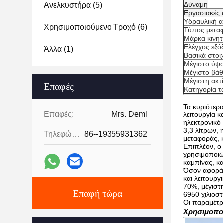
Δύναμη
Ανελκυστήρα
(5)
Εργασιακές
Υδραυλική α
Χρησιμοποιούμενο Τροχό
(6)
Τύπος μετα
Μάρκα κινη
Ελέγχος εξό
Άλλα
(1)
Βασικά στοιχ
Μέγιστο ύψ
Μέγιστο βά
Μέγιστη ακτ
Επαφές
Κατηγορία τ
Τα κυριότερ
Επαφές:
Mrs. Demi
λειτουργία 
ηλεκτρονικό
3,3 λίτρων, 
Τηλεφώνημα:
86--19355931362
μεταφοράς, 
Επιπλέον, ο
χρησιμοποιώ
καμπίνας, κ
Όσον αφορά 
και λειτουργ
70%, μέγιστη
Επαφή τώρα
6950 χιλιοσ
Οι παραμέτρο
Χρησιμοπο