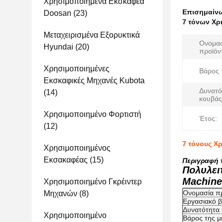
Χρησιμοποιημένα Εκσκαφέα
Επισημαίν
Doosan
(23)
7 τόνων Χρ
Μεταχειρισμένα Εξορυκτικά
Ονομασ
Hyundai
(20)
προϊόν
Χρησιμοποιημένες
Βάρος 
Εκσκαφικές Μηχανές Kubota
Δυνατό
(14)
κουβάς
Χρησιμοποιημένο Φορτιστή
Έτος:
(12)
7 τόνους Χ
Χρησιμοποιημένος
Εκσακαφέας
(15)
Περιγραφή 
Πολυλει
Machine
Χρησιμοποιημένο Γκρέιντερ
Ονομασία π
Μηχανών
(8)
Εργασιακό 
Δυνατότητα
Χρησιμοποιημένο
Βάρος της μ