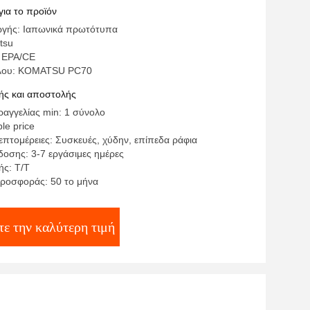
ς
για το προϊόν
ωγής: Ιαπωνικά πρωτότυπα
tsu
 EPA/CE
έλου: KOMATSU PC70
ς και αποστολής
αγγελίας min: 1 σύνολο
le price
επτομέρειες: Συσκευές, χύδην, επίπεδα ράφια
οσης: 3-7 εργάσιμες ημέρες
ς: Τ/Τ
ροσφοράς: 50 το μήνα
ε την καλύτερη τιμή