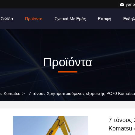
yanb
 Σελίδα
Προϊόντα
Σχετικά Με Εμάς
Επαφή
Εκδηλ
Προϊόντα
ές Komatsu
>
7 τόνους Χρησιμοποιούμενος εξορυκτής PC70 Komatsu 
7 τόνους
Komatsu 