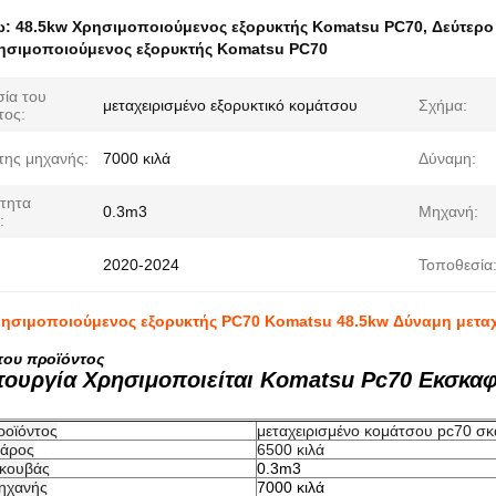
ω:
48.5kw Χρησιμοποιούμενος εξορυκτής Komatsu PC70
,
Δεύτερο
ησιμοποιούμενος εξορυκτής Komatsu PC70
ία του
μεταχειρισμένο εξορυκτικό κομάτσου
Σχήμα:
τος:
της μηχανής:
7000 κιλά
Δύναμη:
τητα
0.3m3
Μηχανή:
:
2020-2024
Τοποθεσία
ρησιμοποιούμενος εξορυκτής PC70 Komatsu 48.5kw Δύναμη μεταχ
του προϊόντος
τουργία Χρησιμοποιείται Komatsu Pc70 Εκσκαφ
ροϊόντος
μεταχειρισμένο κομάτσου pc70 σ
βάρος
6500 κιλά
 κουβάς
0.3m3
ηχανής
7000 κιλά