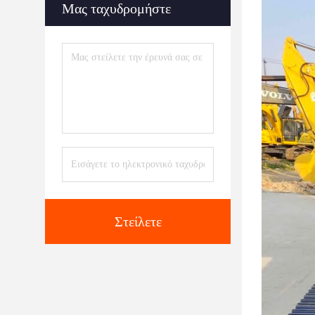
Μας ταχυδρομήστε
Στείλετε