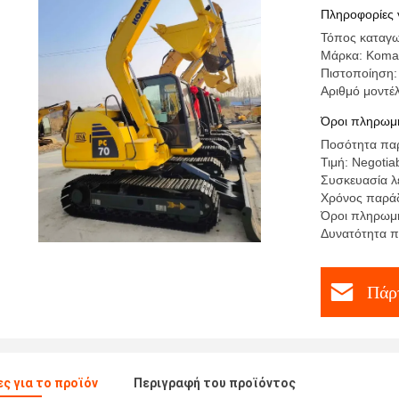
εξορυκτή
Πληροφορίες 
Τόπος καταγ
Μάρκα: Koma
Πιστοποίηση:
Αριθμό μοντ
Όροι πληρωμή
Ποσότητα παρ
Τιμή: Negotiab
Συσκευασία λ
Χρόνος παράδ
Όροι πληρωμή
Δυνατότητα π
Πάρτ
ς για το προϊόν
Περιγραφή του προϊόντος