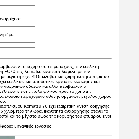
αναρρίχηση
ινητήρα
αμβάνουν το ισχυρό σύστημα ισχύος, την ευέλικτη
νή PC70 της Komatsu είναι εξοπλισμένη με τον
ε μέγιστη ισχύ 48,5 κιλοβάτ και χωρητικότητα περίπου
χει ευέλικτες και αποδοτικές εργασίες εκσκαφής και
ων γεωργικών υδάτων και άλλα περιβάλλοντα.
0 είναι επίσης πολύ φιλικός προς το χρήστη,
ύ,πλούσιο περιεχόμενο οθόνης οργάνων, μεγάλος χώρος
ου.
 εξοπλισμού Komatsu 70 έχει εξαιρετική άνεση οδήγησης
4,5 χιλιόμετρα την ώρα, ικανότητα αναρρίχησης φτάνει το
στά,και το μέγιστο ύψος της κορυφής του φτυάριου είναι
άφορες μηχανικές εργασίες.