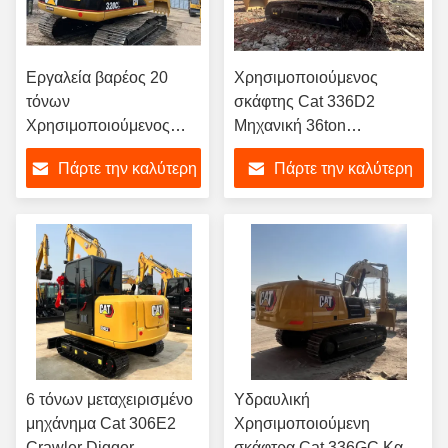
Εργαλεία βαρέος 20
Χρησιμοποιούμενος
τόνων
σκάφτης Cat 336D2
Χρησιμοποιούμενος
Μηχανική 36ton
εξορυκτής CAT 320CL
Χρησιμοποιούμενος
Πάρτε την καλύτερη
Πάρτε την καλύτερη
Με χωρητικότητα
μεγάλος σκάφτης
κουβάς 1m3
Caterpillar
τιμή
τιμή
6 τόνων μεταχειρισμένο
Υδραυλική
μηχάνημα Cat 306E2
Χρησιμοποιούμενη
Crawler Digger
σκάφτρα Cat 336GC Καλή