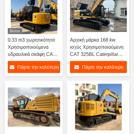
Βίντεο
0.33 m3 χωρητικότητα
Αρχική μάρκα 168 kw
Χρησιμοποιούμενα
ισχύς Χρησιμοποιούμενη
υδραυλικά σκάφη CAT 7
CAT 325BL Caterpillar
τόνων
25Ton Excavator Δεύτερο
Πάρτε την καλύτερη
Πάρτε την καλύτερη
χέρι σκάφτης
τιμή
τιμή