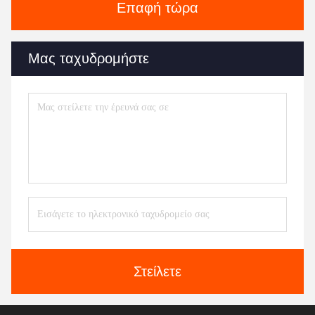
Επαφή τώρα
Μας ταχυδρομήστε
Στείλετε