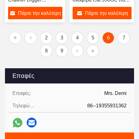
χρησιμοποιημένο
κατάσταση
Πάρτε την καλύτερη
Πάρτε την καλύτερη
μεσαίο σκάφος
Χρησιμοποιούμενη
Caterpillar Excavator
σκάφτρα Caterpillar
τιμή
τιμή
2
3
4
5
6
7
8
9
Επαφές
Επαφές:
Mrs. Demi
Τηλεφώνημα:
86--19355931362