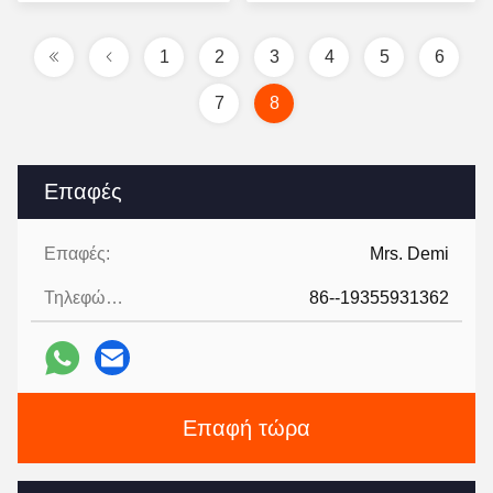
τιμή
τιμή
1
2
3
4
5
6
7
8
Επαφές
Επαφές:
Mrs. Demi
Τηλεφώνημα:
86--19355931362
Επαφή τώρα