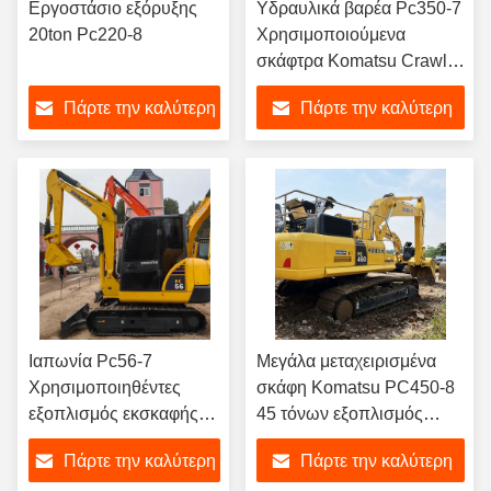
Εργοστάσιο εξόρυξης
Υδραυλικά βαρέα Pc350-7
20ton Pc220-8
Χρησιμοποιούμενα
σκάφτρα Komatsu Crawler
35 τόνους
Πάρτε την καλύτερη
Πάρτε την καλύτερη
τιμή
τιμή
Ιαπωνία Pc56-7
Μεγάλα μεταχειρισμένα
Χρησιμοποιηθέντες
σκάφη Komatsu PC450-8
εξοπλισμός εκσκαφής
45 τόνων εξοπλισμός
Komatsu
μεταφοράς γης
Πάρτε την καλύτερη
Πάρτε την καλύτερη