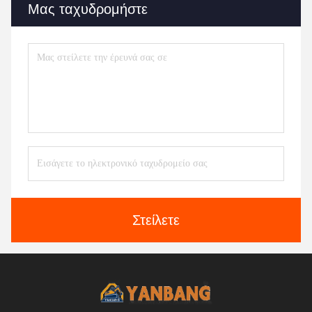
Μας ταχυδρομήστε
Στείλετε