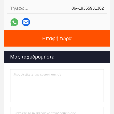
Τηλεφώνημα:
86--19355931362
Επαφή τώρα
Μας ταχυδρομήστε