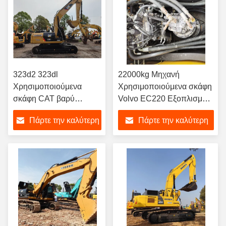
323d2 323dl
22000kg Μηχανή
Χρησιμοποιούμενα
Χρησιμοποιούμενα σκάφη
σκάφη CAT βαρύ
Volvo EC220 Εξοπλισμός
μηχάνημα 22500kg
εκσκαφής γης 22T
Πάρτε την καλύτερη
Πάρτε την καλύτερη
Χρησιμοποιούμενα
σκάφη
τιμή
τιμή