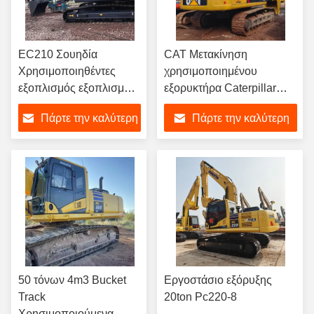
EC210 Σουηδία
CAT Μετακίνηση
Χρησιμοποιηθέντες
χρησιμοποιημένου
εξοπλισμός εξοπλισμού
εξορυκτήρα Caterpillar
εξοπλισμού εξοπλισμού
330D2L κυλινδρική
Πάρτε την καλύτερη
Πάρτε την καλύτερη
εξοπλισμού εξοπλισμού
μηχανή σκάφους
εξοπλισμού εξοπλισμού
τιμή
τιμή
εξοπλισμού εξοπλισμού
εξοπλισμού εξοπλισμού
εξοπλισμού εξοπλισμού
εξοπλισμού εξοπλισμού
εξοπλισμού εξοπλισμού
εξοπλισμού εξοπλισμού
εξοπλισμού εξοπλισμού
εξοπλισμού εξοπλισμού
50 τόνων 4m3 Bucket
Εργοστάσιο εξόρυξης
εξοπλισμού εξοπλισμού
Track
20ton Pc220-8
εξοπλισμού εξοπλισμού
Χρησιμοποιούμενα