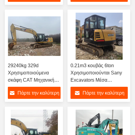
λαβήματα σκάφους
7Ton
τιμή
τιμή
29240kg 329d
0.21m3 κουβάς 6ton
Χρησιμοποιούμενα
Χρησιμοποιούνται Sany
σκάφη CAT Μηχανική
Excavators Μέσα
Κατασκευή
Χρησιμοποιούνται
Πάρτε την καλύτερη
Πάρτε την καλύτερη
Χρησιμοποιούμενα
Excavator Excaver Για
σκάφη στην περιοχή μου
Sany SY60
τιμή
τιμή