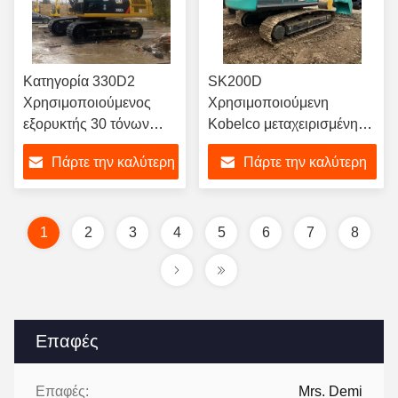
Κατηγορία 330D2
SK200D
Χρησιμοποιούμενος
Χρησιμοποιούμενη
εξορυκτής 30 τόνων
Kobelco μεταχειρισμένη
Μεγάλη κάμπια Γεωργός
σκάφτρα 20000kg
Πάρτε την καλύτερη
Πάρτε την καλύτερη
υψηλή αξιοπιστία
Χρησιμοποιούμενη
σκάφτρα
τιμή
τιμή
1
2
3
4
5
6
7
8
Επαφές
Επαφές:
Mrs. Demi