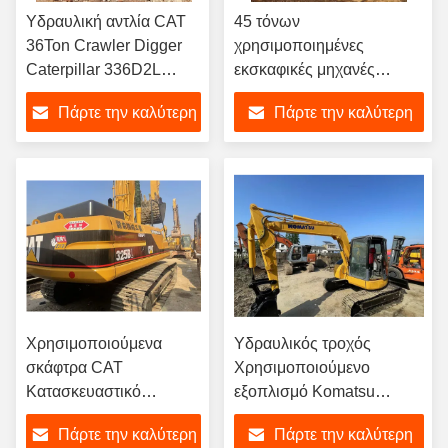
Υδραυλική αντλία CAT
45 τόνων
36Ton Crawler Digger
χρησιμοποιημένες
Caterpillar 336D2L
εκσκαφικές μηχανές
Χρησιμοποιημένες
εκσκαφής Ιαπωνία
Πάρτε την καλύτερη
Πάρτε την καλύτερη
ανασκαφές
τιμή
τιμή
Χρησιμοποιούμενα
Υδραυλικός τροχός
σκάφτρα CAT
Χρησιμοποιούμενο
Κατασκευαστικό
εξοπλισμό Komatsu
εξοπλισμό CAT 325bl
Εκσκαφείς Γήπεδα
Πάρτε την καλύτερη
Πάρτε την καλύτερη
Χρησιμοποιούμενα
Εργασία Komatsu 78 Us