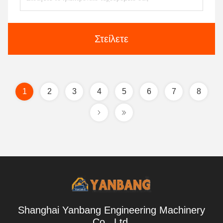
Στείλετε
1
2
3
4
5
6
7
8
Shanghai Yanbang Engineering Machinery
Co., Ltd.