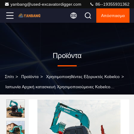
yanbang@used-excavatordigger.com
86--19355931362
Απόσπασμα
Προϊόντα
Σπίτι
>
Προϊόντα
>
Χρησιμοποιηθέντες Εξορυκτές Kobelco
>
Ιαπωνία Αρχική κατασκευή Χρησιμοποιούμενες Kobelco
Εκσκαφείς Χρησιμοποιούμενες Sk75 Kobelco 7 τόνους Μικρές