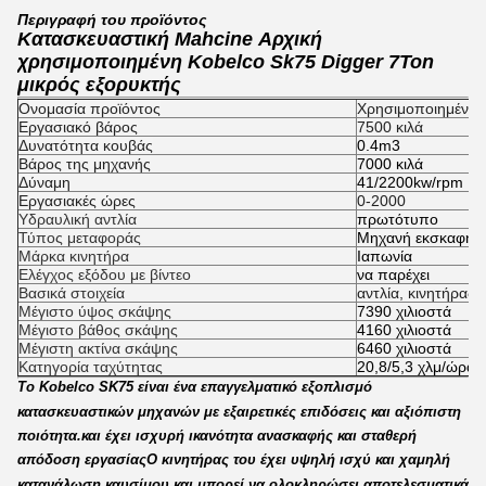
Περιγραφή του προϊόντος
Κατασκευαστική Mahcine Αρχική
χρησιμοποιημένη Kobelco Sk75 Digger 7Ton
μικρός εξορυκτής
Ονομασία προϊόντος
Χρησιμοποιημένη 
Εργασιακό βάρος
7500 κιλά
Δυνατότητα κουβάς
0.4m3
Βάρος της μηχανής
7000 κιλά
Δύναμη
41/2200kw/rpm
Εργασιακές ώρες
0-2000
Υδραυλική αντλία
πρωτότυπο
Τύπος μεταφοράς
Μηχανή εκσκαφής
Μάρκα κινητήρα
Ιαπωνία
Ελέγχος εξόδου με βίντεο
να παρέχει
Βασικά στοιχεία
αντλία, κινητήρας,
Μέγιστο ύψος σκάψης
7390 χιλιοστά
Μέγιστο βάθος σκάψης
4160 χιλιοστά
Μέγιστη ακτίνα σκάψης
6460 χιλιοστά
Κατηγορία ταχύτητας
20,8/5,3 χλμ/ώρα
Το Kobelco SK75 είναι ένα επαγγελματικό εξοπλισμό
κατασκευαστικών μηχανών με εξαιρετικές επιδόσεις και αξιόπιστη
ποιότητα.και έχει ισχυρή ικανότητα ανασκαφής και σταθερή
απόδοση εργασίαςΟ κινητήρας του έχει υψηλή ισχύ και χαμηλή
κατανάλωση καυσίμου και μπορεί να ολοκληρώσει αποτελεσματικά