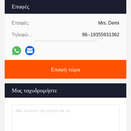
Επαφές
Επαφές:
Mrs. Demi
Τηλεφώνημα:
86--19355931362
Επαφή τώρα
Μας ταχυδρομήστε