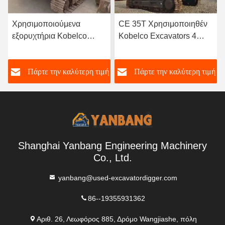
CE 35T Χρησιμοποιηθέν
SK200D
Kobelco Excavators 4
Χρησιμοποιούμενα
πώληση βαρέος
Kobelco Excavators
εξοπλισμός backhoe
Δεύτερο χέρι Crawler
ή
Πάρτε την καλύτερη τιμή
Πάρτε την καλύτερη τιμή
Χρησιμοποιηθέν Kobelco
Excavator 0,93m3 Bucket
350 Excavator
Shanghai Yanbang Engineering Machinery
Co., Ltd.
yanbang@used-excavatordigger.com
86--19355931362
Αριθ. 26, Λεωφόρος 885, Δρόμο Wangjiashe, πόλη