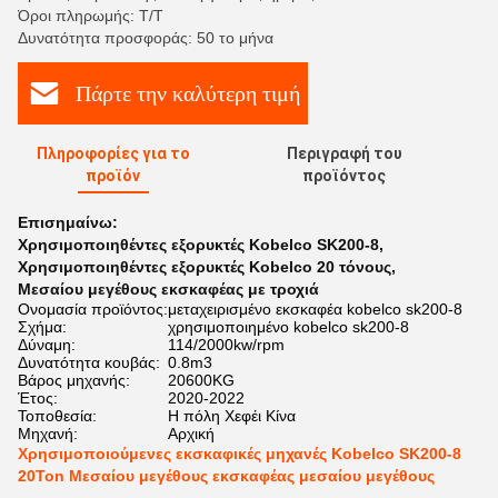
Όροι πληρωμής: Τ/Τ
Δυνατότητα προσφοράς: 50 το μήνα
Πάρτε την καλύτερη τιμή
Πληροφορίες για το
Περιγραφή του
προϊόν
προϊόντος
Επισημαίνω:
Χρησιμοποιηθέντες εξορυκτές Kobelco SK200-8
,
Χρησιμοποιηθέντες εξορυκτές Kobelco 20 τόνους
,
Μεσαίου μεγέθους εκσκαφέας με τροχιά
Ονομασία προϊόντος:
μεταχειρισμένο εκσκαφέα kobelco sk200-8
Σχήμα:
χρησιμοποιημένο kobelco sk200-8
Δύναμη:
114/2000kw/rpm
Δυνατότητα κουβάς:
0.8m3
Βάρος μηχανής:
20600KG
Έτος:
2020-2022
Τοποθεσία:
Η πόλη Χεφέι Κίνα
Μηχανή:
Αρχική
Χρησιμοποιούμενες εκσκαφικές μηχανές Kobelco SK200-8
20Ton Μεσαίου μεγέθους εκσκαφέας μεσαίου μεγέθους