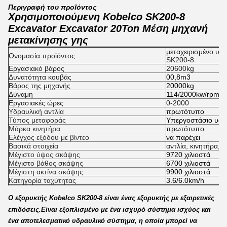
Περιγραφή του προϊόντος
Χρησιμοποιούμενη Kobelco SK200-8
Excavator Excavator 20Ton Μέση μηχανή
μετακίνησης γης
μεταχειρισμένο υδ
Ονομασία προϊόντος
SK200-8
Εργασιακό βάρος
20600kg
Δυνατότητα κουβάς
00,8m3
Βάρος της μηχανής
20000kg
Δύναμη
114/2000kw/rpm
Εργασιακές ώρες
0-2000
Υδραυλική αντλία
πρωτότυπο
Τύπος μεταφοράς
Υπεργοστάσιο υδρ
Μάρκα κινητήρα
πρωτότυπο
Ελέγχος εξόδου με βίντεο
να παρέχει
Βασικά στοιχεία
αντλία, κινητήρα, 
Μέγιστο ύψος σκάψης
9720 χιλιοστά
Μέγιστο βάθος σκάψης
6700 χιλιοστά
Μέγιστη ακτίνα σκάψης
9900 χιλιοστά
Κατηγορία ταχύτητας
3.6/6.0km/h
Ο εξορυκτής Kobelco SK200-8 είναι ένας εξορυκτής με εξαιρετικές
επιδόσεις.Είναι εξοπλισμένο με ένα ισχυρό σύστημα ισχύος και
ένα αποτελεσματικό υδραυλικό σύστημα, η οποία μπορεί να