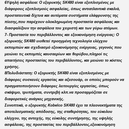
6Υψηλή ασφάλεια: Ο εξορυκτής SK480 είναι εξοπλισμένος με
διάφορους εξοπλισμούς ασφαλείας, όπως αντιατλαντικά σκαλιά,
προστατευτικά δίχτυα και αυτόματα συστήματα ελάφρυνσης της
πίεσης,που παρέχουν ολοκληρωμένη προστασία ασφάλειας και
διασφαλίζουν την ασφάλεια του χειριστή και των γύρω ατόμων.
7- Προστασία του περιβάλλοντος και εξοικονόμηση ενέργειας: Ο
εξορυκτής SK480 υιοθετεί προηγμένη τεχνολογία ελέγχου
εκπομπών και σχεδιασμό εξοικονόμησης ενέργειας, γεγονός που
μειώνει τις εκπομπές καυσαερίων και θορύβου,πληροί τις
απαιτήσεις προστασίας του περιβάλλοντος, και μειώνει το κόστος
χρήσης.
8Πολυδιάστατη: Ο εξορυκτής SK480 είναι εξοπλισμένος με
διάφορες συσκευές εργασίας και αξεσουάρ, οι οποίες μπορούν να
πραγματοποιήσουν διάφορες λειτουργίες εργασίας, όπως
σκάψιμο, τρυπήματα, συντριβή κλπ.να προσαρμόζεται σε
διαφορετικές ανάγκες μηχανικής.
Συνοπτικά, ο εξορυκτής Kobelco SK480 έχει τα πλεονεκτήματα της
αποτελεσματικής απόδοσης, της σταθερότητας, του εύκολου
ελέγχου, της αντοχής, της εύκολης συντήρησης, της υψηλής
ασφάλειας, της προστασίας του περιβάλλοντος,εξοικονόμηση