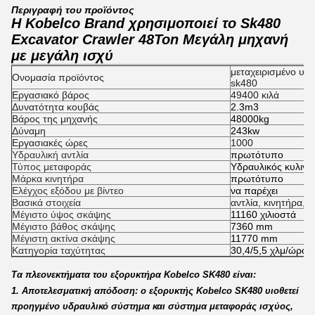
Περιγραφή του προϊόντος
Η Kobelco Brand χρησιμοποιεί το Sk480
Excavator Crawler 48Ton Μεγάλη μηχανή
με μεγάλη ισχύ
μεταχειρισμένο υδ
Ονομασία προϊόντος
sk480
Εργασιακό βάρος
49400 κιλά
Δυνατότητα κουβάς
2.3m3
Βάρος της μηχανής
48000kg
Δύναμη
243kw
Εργασιακές ώρες
1000
Υδραυλική αντλία
πρωτότυπο
Τύπος μεταφοράς
Υδραυλικός κυλινδ
Μάρκα κινητήρα
πρωτότυπο
Ελέγχος εξόδου με βίντεο
να παρέχει
Βασικά στοιχεία
αντλία, κινητήρα, 
Μέγιστο ύψος σκάψης
11160 χιλιοστά
Μέγιστο βάθος σκάψης
7360 mm
Μέγιστη ακτίνα σκάψης
11770 mm
Κατηγορία ταχύτητας
30,4/5,5 χλμ/ώρα
Τα πλεονεκτήματα του εξορυκτήρα Kobelco SK480 είναι:
1. Αποτελεσματική απόδοση: ο εξορυκτής Kobelco SK480 υιοθετεί
προηγμένο υδραυλικό σύστημα και σύστημα μεταφοράς ισχύος,