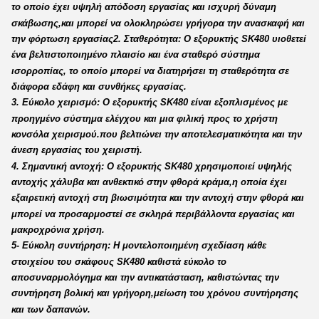
το οποίο έχει υψηλή απόδοση εργασίας και ισχυρή δύναμη
σκάβωσης,και μπορεί να ολοκληρώσει γρήγορα την ανασκαφή και
την φόρτωση εργασίας2. Σταθερότητα: Ο εξορυκτής SK480 υιοθετεί
ένα βελτιστοποιημένο πλαισίο και ένα σταθερό σύστημα
ισορροπίας, το οποίο μπορεί να διατηρήσει τη σταθερότητα σε
διάφορα εδάφη και συνθήκες εργασίας.
3. Εύκολο χειρισμό: Ο εξορυκτής SK480 είναι εξοπλισμένος με
προηγμένο σύστημα ελέγχου και μια φιλική προς το χρήστη
κονσόλα χειρισμού.που βελτιώνει την αποτελεσματικότητα και την
άνεση εργασίας του χειριστή.
4. Σημαντική αντοχή: Ο εξορυκτής SK480 χρησιμοποιεί υψηλής
αντοχής χάλυβα και ανθεκτικό στην φθορά κράμα,η οποία έχει
εξαιρετική αντοχή στη βιωσιμότητα και την αντοχή στην φθορά και
μπορεί να προσαρμοστεί σε σκληρά περιβάλλοντα εργασίας και
μακροχρόνια χρήση.
5- Εύκολη συντήρηση: Η μοντελοποιημένη σχεδίαση κάθε
στοιχείου του σκάφους SK480 καθιστά εύκολο το
αποσυναρμολόγημα και την αντικατάσταση, καθιστώντας την
συντήρηση βολική και γρήγορη,μείωση του χρόνου συντήρησης
και των δαπανών.