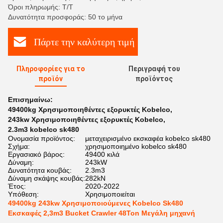
Όροι πληρωμής: Τ/Τ
Δυνατότητα προσφοράς: 50 το μήνα
Πάρτε την καλύτερη τιμή
Πληροφορίες για το
Περιγραφή του
προϊόν
προϊόντος
Επισημαίνω:
49400kg Χρησιμοποιηθέντες εξορυκτές Kobelco
,
243kw Χρησιμοποιηθέντες εξορυκτές Kobelco
,
2.3m3 kobelco sk480
Ονομασία προϊόντος:
μεταχειρισμένο εκσκαφέα kobelco sk480
Σχήμα:
χρησιμοποιημένο kobelco sk480
Εργασιακό βάρος:
49400 κιλά
Δύναμη:
243kW
Δυνατότητα κουβάς:
2.3m3
Δύναμη σκάψης κουβάς:
282kN
Έτος:
2020-2022
Υπόθεση:
Χρησιμοποιείται
49400kg 243kw Χρησιμοποιούμενες Kobelco Sk480
Εκσκαφές 2,3m3 Bucket Crawler 48Ton Μεγάλη μηχανή