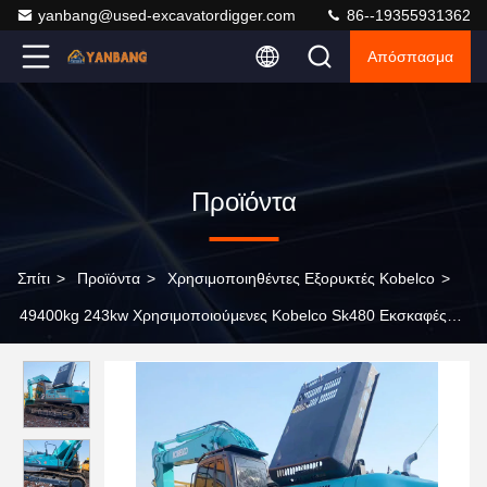
yanbang@used-excavatordigger.com
86--19355931362
Απόσπασμα
Προϊόντα
Σπίτι
>
Προϊόντα
>
Χρησιμοποιηθέντες Εξορυκτές Kobelco
>
49400kg 243kw Χρησιμοποιούμενες Kobelco Sk480 Εκσκαφές
2,3m3 Bucket Crawler 48Ton Μεγάλη μηχανή