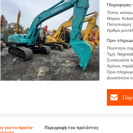
Πληροφορίες 
Τόπος καταγ
Μάρκα: Kobel
Πιστοποίηση:
Αριθμό μοντέ
Όροι πληρωμή
Ποσότητα παρ
Τιμή: Negotiab
Συσκευασία λ
Χρόνος παράδ
Όροι πληρωμή
Δυνατότητα π
Πάρτ
ς για το προϊόν
Περιγραφή του προϊόντος