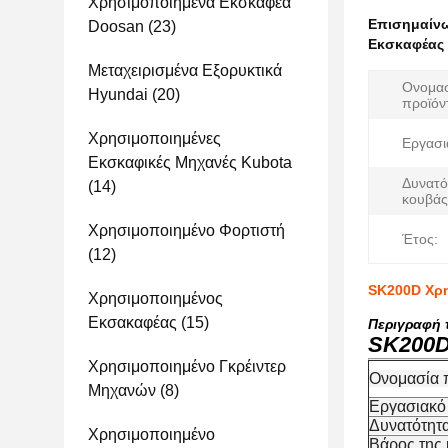
Χρησιμοποιημένα Εκσκαφέα
Επισημαίν
Doosan
(23)
Εκσκαφέας 
Μεταχειρισμένα Εξορυκτικά
Ονομα
Hyundai
(20)
προϊόν
Χρησιμοποιημένες
Εργασι
Εκσκαφικές Μηχανές Kubota
Δυνατό
(14)
κουβάς
Χρησιμοποιημένο Φορτιστή
Έτος:
(12)
SK200D Χρη
Χρησιμοποιημένος
Εκσακαφέας
(15)
Περιγραφή 
SK200D
Χρησιμοποιημένο Γκρέιντερ
Ονομασία 
Μηχανών
(8)
Εργασιακό
Δυνατότητ
Χρησιμοποιημένο
Βάρος της