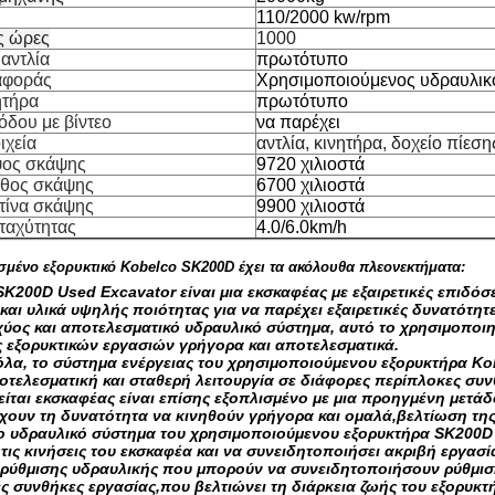
110/2000 kw/rpm
ς ώρες
1000
αντλία
πρωτότυπο
αφοράς
Χρησιμοποιούμενος υδραυλικ
ητήρα
πρωτότυπο
όδου με βίντεο
να παρέχει
ιχεία
αντλία, κινητήρα, δοχείο πίεση
ψος σκάψης
9720 χιλιοστά
άθος σκάψης
6700 χιλιοστά
τίνα σκάψης
9900 χιλιοστά
ταχύτητας
4.0/6.0km/h
ισμένο εξορυκτικό Kobelco SK200D έχει τα ακόλουθα πλεονεκτήματα:
K200D Used Excavator είναι μια εκσκαφέας με εξαιρετικές επιδόσ
και υλικά υψηλής ποιότητας για να παρέχει εξαιρετικές δυνατότη
χύος και αποτελεσματικό υδραυλικό σύστημα, αυτό το χρησιμοποιη
ς εξορυκτικών εργασιών γρήγορα και αποτελεσματικά.
όλα, το σύστημα ενέργειας του χρησιμοποιούμενου εξορυκτήρα Kob
ποτελεσματική και σταθερή λειτουργία σε διάφορες περίπλοκες συ
ίται εκσκαφέας είναι επίσης εξοπλισμένο με μια προηγμένη μετάδο
χουν τη δυνατότητα να κινηθούν γρήγορα και ομαλά,βελτίωση της
ο υδραυλικό σύστημα του χρησιμοποιούμενου εξορυκτήρα SK200D εί
 τις κινήσεις του εκσκαφέα και να συνειδητοποιήσει ακριβή εργασ
ς ρύθμισης υδραυλικής που μπορούν να συνειδητοποιήσουν ρύθμισ
ς συνθήκες εργασίας,που βελτιώνει τη διάρκεια ζωής του εξορυκτή