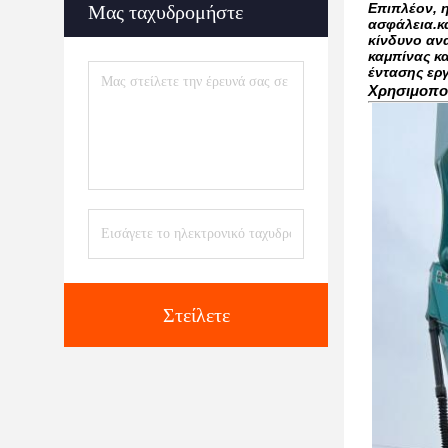
Επιπλέον, 
Μας ταχυδρομήστε
ασφάλεια.κα
κίνδυνο αν
καμπίνας κα
έντασης εργ
Χρησιμοπο
Στείλετε