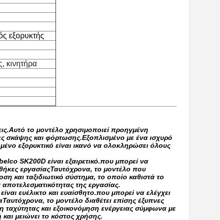
ός εξορυκτής
ς, κινητήρα
εις.Αυτό το μοντέλο χρησιμοποιεί προηγμένη
τες σκάψης και φόρτωσης.Εξοπλισμένο με ένα ισχυρό
μένο εξορυκτικό είναι ικανό να ολοκληρώσει όλους
elco SK200D είναι εξαιρετικό.που μπορεί να
νθήκες εργασίαςΤαυτόχρονα, το μοντέλο που
ση και ταξιδιωτικό σύστημα, το οποίο καθιστά το
 αποτελεσματικότητας της εργασίας.
ναι ευέλικτο και ευαίσθητο.που μπορεί να ελέγχει
ίαΤαυτόχρονα, το μοντέλο διαθέτει επίσης έξυπνες
η ταχύτητας και εξοικονόμηση ενέργειας σύμφωνα με
 και μειώνει το κόστος χρήσης.