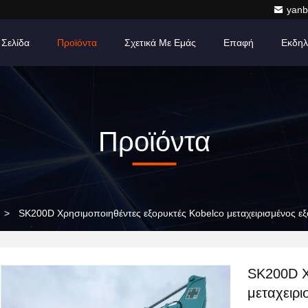
yanb
 Σελίδα
Προϊόντα
Σχετικά Με Εμάς
Επαφή
Εκδηλ
Προϊόντα
>
SK200D Χρησιμοποιηθέντες εξορυκτές Kobelco μεταχειρισμένος ε
SK200D Χ
μεταχειρι