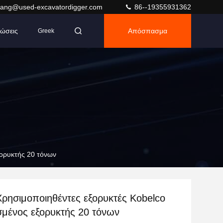
ang@used-excavatordigger.com
86--19355931362
ώσεις
Απόσπασμα
Greek
ξορυκτής 20 τόνων
ρησιμοποιηθέντες εξορυκτές Kobelco
σμένος εξορυκτής 20 τόνων