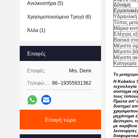
Ανελκυστήρα
(5)
Δύναμη
Εργασιακέ
Υδραυλική 
Χρησιμοποιούμενο Τροχό
(6)
Τύπος μετ
Μάρκα κιν
Άλλα
(1)
Ελέγχος εξ
Βασικά στο
Μέγιστο ύ
Μέγιστο β
Επαφές
Μέγιστη ακ
Κατηγορία 
Επαφές:
Mrs. Demi
Το μεταχειρ
Η Kobelco S
Τηλεφώνημα:
86--19355931362
τεχνολογία 
σύστημα ισ
τους τύπου
Πρώτα απ' 
διατηρεί α
χρησιμοποιε
μηχάνημα έ
Επαφή τώρα
Δεύτερον, τ
με ακρίβεια
λειτουργίε
διαφορετικέ