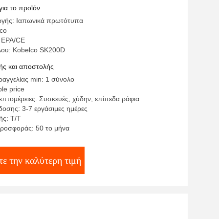
για το προϊόν
ωγής: Ιαπωνικά πρωτότυπα
co
 EPA/CE
λου: Kobelco SK200D
ς και αποστολής
αγγελίας min: 1 σύνολο
le price
επτομέρειες: Συσκευές, χύδην, επίπεδα ράφια
οσης: 3-7 εργάσιμες ημέρες
ς: Τ/Τ
ροσφοράς: 50 το μήνα
ε την καλύτερη τιμή