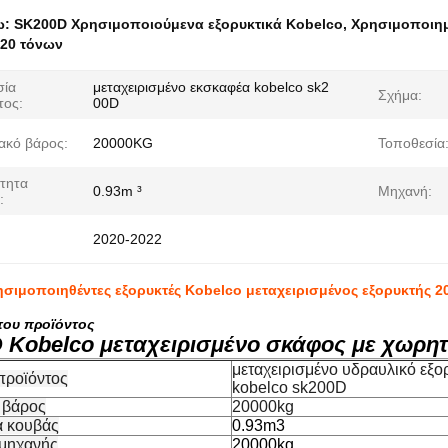
ω:
SK200D Χρησιμοποιούμενα εξορυκτικά Kobelco
,
Χρησιμοποιημ
20 τόνων
σία
μεταχειρισμένο εκσκαφέα kobelco sk2
Σχήμα:
τος:
00D
ακό βάρος:
20000KG
Τοποθεσία
τητα
0.93m ³
Μηχανή:
:
2020-2022
σιμοποιηθέντες εξορυκτές Kobelco μεταχειρισμένος εξορυκτής 2
του προϊόντος
 Kobelco μεταχειρισμένο σκάφος με χωρητ
μεταχειρισμένο υδραυλικό εξο
προϊόντος
kobelco sk200D
 βάρος
20000kg
α κουβάς
0.93m3
 μηχανής
20000kg