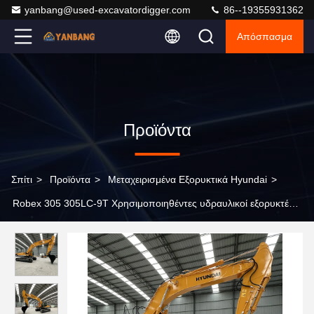
yanbang@used-excavatordigger.com
86--19355931362
Απόσπασμα
Προϊόντα
Σπίτι
>
Προϊόντα
>
Μεταχειρισμένα Εξορυκτικά Hyundai
>
Robex 305 305LC-9T Χρησιμοποιηθέντες υδραυλικοί εξορυκτές
Heavy 30Ton Χρησιμοποιημένος εξορυκτής τροχών