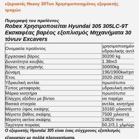
εξορυκτές Heavy 30Ton Χρησιμοποιημένος εξορυκτής
τροχών
Περιγραφή του προϊόντος
Robex Χρησιμοποιείται Hyundai 305 305LC-9T
Εκσκαφέας βαρέος εξοπλισμός Μηχανήματα 30
τόνων Excavers
χρησιμοποιημένος
Ονομασία προϊόντος
υδραυλικής αντλία
Εργασιακό βάρος
30200 kg
Δυνατότητα κουβάς
1.38m3
Βάρος της μηχανής
30000kg
Δύναμη
196/1900kw/rpm
Έτος
2020-2022
Υδραυλική αντλία
πρωτότυπο
Τύπος μεταφοράς
υδραυλική αντλία,
Μάρκα κινητήρα
πρωτότυπο
Ελέγχος εξόδου με βίντεο
να παρέχει
Βασικά στοιχεία
αντλία, κινητήρας,
Μέγιστο ύψος σκάψης
10160 χιλιοστά
Μέγιστο βάθος σκάψης
7500 χιλιοστά
Μέγιστη ακτίνα σκάψης
10820 mm
Ταχύτητα πορείας
50,2/3,1 χλμ/ώρα
Ο εξορυκτής Hyundai 305 είναι ένας σύγχρονος εξοπλισμός
εξορυκτών με πολλά πλεονεκτήματα.