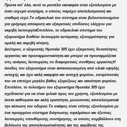
Πρώτα απ' όλα, αυτό το μοντέλο εκσκαφέα είναι εξοπλισμένο με
έναν ισχυρό κινητήρα, ο οποίος παρέχει αποτελεσματική και
σταθερή ισχύ.Το υδραυλικό του σύστημα είναι βελτιστοποιημένο
για γρήγορη απόκριση και εξαιρετικές επιδόσεις ελέγχου για
ακριβή λειτουργίαΕπιπλέον, το υδραυλικό σύστημα του
εξορυκτήρα διαθέτει λειτουργία αυτόματης εξισορρόπησης για
ομαλή και ακριβή κίνηση.
Δεύτερον, ο εξορυκτής Hyundai 305 έχει εξαιρετικές δυνατότητες
εργασίας και προσαρμοστικότητα.και μπορεί να προσαρμόζεται
στις ανάγκες λειτουργίας σε διαφορετικές συνθήκες εργασίαςΗ
άνοδος του εξορυκτήρα είναι κατασκευασμένη από υλικά υψηλής
αντοχής και έχει καλή ακαμψία και αντοχή φορτίου, επιτρέποντάς
του να επιτύχει μεγάλο βάθος εξορύξεως και ικανότητα φορτίου.
Επιπλέον, το πιλοτήριο του εξορυκτήρα Hyundai 305 έχει
σχεδιαστεί για να είναι φιλικό προς τον χρήστη, εξοπλισμένο με
άνετα καθίσματα και καλή ορατότητα, μειώνοντας αποτελεσματικά
την κόπωση του οδηγού.Το σκάφος είναι επίσης εξοπλισμένο με
ένα προηγμένο σύστημα διάγνωσης σφαλμάτων και έξυπνες
λειτουργίες υπενθύμισης συντήρησης, οι οποίες συμβάλλουν στη
βελτίωση της αποτελεσματικότητας και της ακρίβειας της