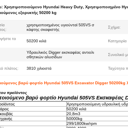
ω:
Χρησιμοποιούμενο Hyundai Heavy Duty
,
Χρησιμοποιημένο Hy
ούμενος εξορυκτής 50200 kg
σία
χρησιμοποιημένος υγιούνταϊ 505VS σ
Σχήμα:
τος:
κάφτης σκαφιστής
ργήστε το
50200 κιλά
Κατηγορία 
Υδραυλικός Digger εκσκαφέας αντιολι
Συνολικό μ
σθητικών αλυσίδων
κό πλάτος:
3810 χιλιοστά
Ταχύτητα π
ούμενος βαρύ φορτίο Hyundai 505VS Excavator Digger 50200kg 
του προϊόντος
οιούμενο βαρύ φορτίο Hyundai 505VS Εκσκαφέας D
ροϊόντος
Χρησιμοποιούμενη υδραυλική υδ
βάρος
50200 κιλά
 κουβάς
20,8m3
ηχανής
50000kg
299/1800kw/rpm