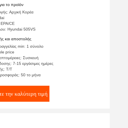
 Crawler
για το προϊόν
γής: Αρχική Κορέα
dai
 EPA/CE
λου: Hyundai 505VS
ς και αποστολής
αγγελίας min: 1 σύνολο
le price
επτομέρειες: Συσκευή
οσης: 7-15 εργάσιμες ημέρες
ς: Τ/Τ
ροσφοράς: 50 το μήνα
ε την καλύτερη τιμή