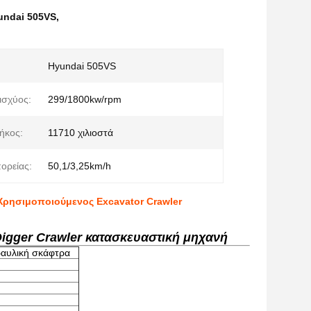
undai 505VS
,
Hyundai 505VS
ισχύος:
299/1800kw/rpm
ήκος:
11710 χιλιοστά
ορείας:
50,1/3,25km/h
Χρησιμοποιούμενος Excavator Crawler
igger Crawler κατασκευαστική μηχανή
ραυλική σκάφτρα