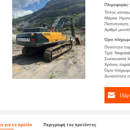
Excavator
Πληροφορίες 
Τόπος καταγω
Μάρκα: Hyun
Πιστοποίηση:
Αριθμό μοντέ
Όροι πληρωμή
Ποσότητα παρ
Τιμή: Negotiab
Συσκευασία λ
Χρόνος παράδ
Όροι πληρωμή
Δυνατότητα π
Πάρτ
ς για το προϊόν
Περιγραφή του προϊόντος