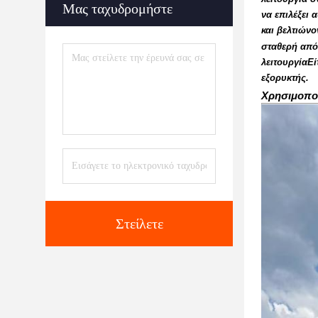
Μας ταχυδρομήστε
να επιλέξει 
και βελτιώνο
σταθερή από
λειτουργίαΕί
εξορυκτής.
Χρησιμοπο
Στείλετε