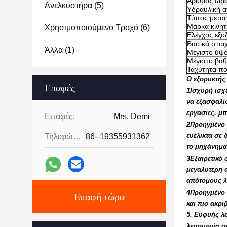
Αριθμός ωρ
Ανελκυστήρα
(5)
Υδραυλική α
Τύπος μετα
Μάρκα κινη
Χρησιμοποιούμενο Τροχό
(6)
Ελέγχος εξό
Βασικά στοιχ
Άλλα
(1)
Μέγιστο ύψ
Μέγιστο βά
Ταχύτητα πο
Ο εξορυκτής
Επαφές
1Ισχυρή ισχ
να εξασφαλίσ
εργασίες, μπ
Επαφές:
Mrs. Demi
2Προηγμένο 
ευέλικτα σε 
Τηλεφώνημα:
86--19355931362
το μηχάνημα
3Εξαιρετικό
μεγαλύτερη α
απότομους λ
4Προηγμένο 
Επαφή τώρα
και πιο ακρ
5. Ευφυής λε
λειτουργία 