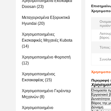
Χρησιμοποιημένα Εκσκαφέα
Επισημαίν
Doosan
(23)
Χρησιμοποι
Μεταχειρισμένα Εξορυκτικά
Ονομα
Hyundai
(20)
προϊόν
Λειτου
Χρησιμοποιημένες
βάρος:
Εκσκαφικές Μηχανές Kubota
(14)
Τύπος:
Χρησιμοποιημένο Φορτιστή
Συνολι
(12)
Χρησιμοποι
Χρησιμοποιημένος
Εκσακαφέας
(15)
Περιγραφή 
Χρησιμοπ
Ονομασία π
Χρησιμοποιημένο Γκρέιντερ
Εργασιακό 
Μηχανών
(8)
Δυνατότητα
Βάρος της μ
Δύναμη
Χρησιμοποιημένο