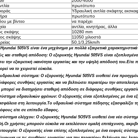
ών
2000-4000
ντλία
πρωτότυπο
φοράς
Υδραυλική αντλία σκάφτης εκσκα
τήρα
πρωτότυπο
δου με βίντεο
να παρέχει
εία
αντλία, κινητήρας, άλλα
ος σκάψης
10280 mm
θος σκάψης
11050 χιλιοστά
ρείας
50,1/3,25km/h
 Hyundai 505VS είναι ένα μηχάνημα με πολλά εξαιρετικά χαρακτηριστικ
ύς και σταθερή απόδοση: Ο εξορυκτής Hyundai 505VS είναι εξοπλισμένο
ει την εξαιρετική ικανότητα εργασίας και την υψηλή απόδοσή του.Είτε π
ορεί να το χειριστεί εύκολα.
υδραυλικό σύστημα: Ο εξορυκτής Hyundai 505VS υιοθετεί ένα προηγμέν
διάφορες συνθήκες εργασίας και να βελτιώσει περαιτέρω την αποτελεσμα
 μπορεί να διατηρήσει σταθερή απόδοση σε διάφορες συνθήκες εργασί
 σύστημα υδραυλικών φρένων: Ο εξορυκτής είναι εξοπλισμένος με ένα ε
σφάλεια στη λειτουργία.Το υδραυλικό σύστημα πέδησης εξασφαλίζει τη 
όφους είτε σε επίπεδο έδαφος.
σύστημα ελέγχου: Ο εξορυκτής Hyundai 5O5VS υιοθετεί ένα νέο σύστημα
ιβή.Οι χρήστες μπορούν εύκολα να εκτελέσουν ομαλή επιτάχυνση, ακριβ
ιτουργία: Ο εξορυκτής είναι επίσης εξοπλισμένος με ένα ευφυές σύστη
σύμφωνα με τις συνθήκες εργασίας για την περαιτέρω βελτίωση της λει