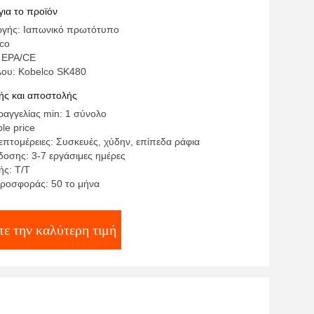
τητα 2,3m3
για το προϊόν
ωγής: Ιαπωνικό πρωτότυπο
co
 EPA/CE
λου: Kobelco SK480
ς και αποστολής
αγγελίας min: 1 σύνολο
le price
επτομέρειες: Συσκευές, χύδην, επίπεδα ράφια
οσης: 3-7 εργάσιμες ημέρες
ς: Τ/Τ
ροσφοράς: 50 το μήνα
ε την καλύτερη τιμή