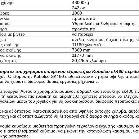
ηχανής
48000kg
243kw
 ώρες
1000
ντλία
πρωτότυπο
φοράς
Υδραυλικός κυλινδρικός σκάφτης
τήρα
πρωτότυπο
δου με βίντεο
να παρέχει
εία
αντλία, κινητήρα, δοχείο πίεσης, κ
ος σκάψης
11160 χιλιοστά
θος σκάψης
7360 mm
ίνα σκάψης
11770 mm
αχύτητας
30,4/5,5 χλμ/ώρα
τήματα του χρησιμοποιούμενου εξορυκτήρα Kobelco sk480 περιλ
σχύς: Ο εξορυκτής Kobelco SK480 υιοθετεί έναν κινητήρα υψηλής απόδο
α να χειριστεί διάφορες βαριές εργασίες μηχανικής.
 λειτουργία: Αυτός ο χρησιμοποιούμενος υδραυλικός εξορυκτής sk480 ε
τη λειτουργία πιο ευέλικτη και ακριβής.Οι χρήστες μπορούν να ελέγχουν
γαλείων μέσω του joystick για να ολοκληρώσουν διάφορες περίπλοκες 
ός και αξιόπιστος: Κατασκευασμένος από υψηλής αντοχής χάλυβα, αυτός
ντοχή και αξιοπιστία.Δυνατό να λειτουργεί σε διάφορα σκληρά οικοδομικ
νομία καυσίμου: υιοθετείται προηγμένη τεχνολογία έγχυσης καυσίμου κ
ιεί αποτελεσματικά καύσιμο, να μειώνει την κατανάλωση καυσίμου, να 
ικής ρύπανσης.