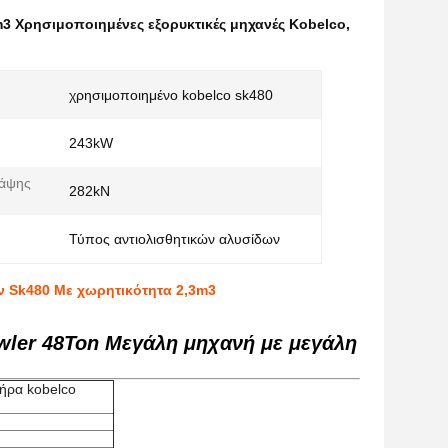
m3 Χρησιμοποιημένες εξορυκτικές μηχανές Kobelco
,
χρησιμοποιημένο kobelco sk480
243kW
άψης
282kN
Τύπος αντιολισθητικών αλυσίδων
 Sk480 Με χωρητικότητα 2,3m3
awler 48Ton Μεγάλη μηχανή με μεγάλη
τήρα kobelco