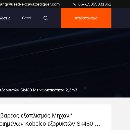
ang@used-excavatordigger.com
86--19355931362
ώσεις
Απόσπασμα
Greek
 εξορυκτών Sk480 Με χωρητικότητα 2,3m3
 βαρέος εξοπλισμός Μηχανή
οιημένων Kobelco εξορυκτών Sk480 Με