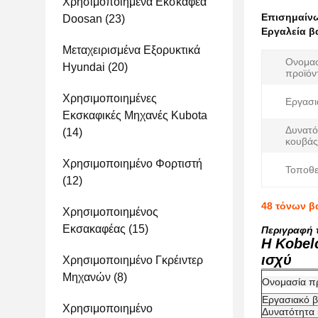
Χρησιμοποιημένα Εκσκαφέα
Επισημαίν
Doosan
(23)
Εργαλεία β
Μεταχειρισμένα Εξορυκτικά
Ονομα
Hyundai
(20)
προϊόν
Χρησιμοποιημένες
Εργασι
Εκσκαφικές Μηχανές Kubota
Δυνατό
(14)
κουβάς
Χρησιμοποιημένο Φορτιστή
Τοποθε
(12)
48 τόνων β
Χρησιμοποιημένος
Εκσακαφέας
(15)
Περιγραφή 
Η Kobel
ισχύ
Χρησιμοποιημένο Γκρέιντερ
Μηχανών
(8)
Ονομασία π
Εργασιακό 
Χρησιμοποιημένο
Δυνατότητα