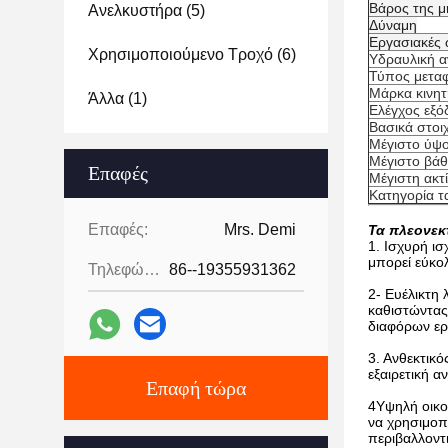
Βάρος της μ
Ανελκυστήρα
(5)
Δύναμη
Εργασιακές
Χρησιμοποιούμενο Τροχό
(6)
Υδραυλική α
Τύπος μετα
Μάρκα κινη
Άλλα
(1)
Ελέγχος εξό
Βασικά στοιχ
Μέγιστο ύψ
Μέγιστο βά
Επαφές
Μέγιστη ακτ
Κατηγορία τ
Επαφές:
Mrs. Demi
Τα πλεονεκ
1. Ισχυρή ι
μπορεί εύκολ
Τηλεφώνημα:
86--19355931362
2- Ευέλικτη
καθιστώντας 
διαφόρων ερ
3. Ανθεκτικ
εξαιρετική α
Επαφή τώρα
4Υψηλή οικο
να χρησιμοπο
περιβαλλοντ