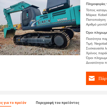
χωρητικό
Πληροφορίες 
Τόπος καταγ
Μάρκα: Kobel
Πιστοποίηση:
Αριθμό μοντέ
Όροι πληρωμή
Ποσότητα παρ
Τιμή: Negotiab
Συσκευασία λ
Χρόνος παράδ
Όροι πληρωμή
Δυνατότητα π
Πάρτ
ς για το προϊόν
Περιγραφή του προϊόντος