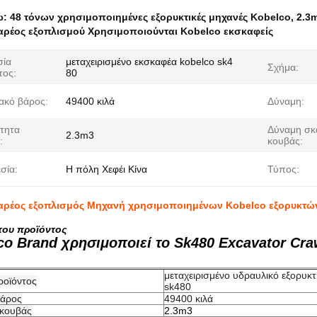
ω:
48 τόνων χρησιμοποιημένες εξορυκτικές μηχανές Kobelco
,
2.3
αρέος εξοπλισμού Χρησιμοποιούνται Kobelco εκσκαφείς
σία
μεταχειρισμένο εκσκαφέα kobelco sk4
Σχήμα:
τος:
80
ακό βάρος:
49400 κιλά
Δύναμη:
τητα
Δύναμη σκ
2.3m3
:
κουβάς:
σία:
Η πόλη Χεφέι Κίνα
Τύπος:
αρέος εξοπλισμός Μηχανή χρησιμοποιημένων Kobelco εξορυκτών
του προϊόντος
co Brand χρησιμοποιεί το Sk480 Excavator Cr
μεταχειρισμένο υδραυλικό εξορυκ
ροϊόντος
sk480
βάρος
49400 κιλά
 κουβάς
2.3m3