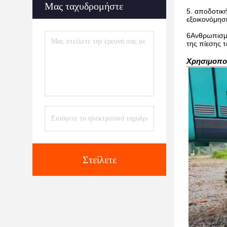
Μας ταχυδρομήστε
5. αποδοτικ
εξοικονόμηση
6Ανθρωπισμέ
της πίεσης 
Χρησιμοποι
Στείλετε