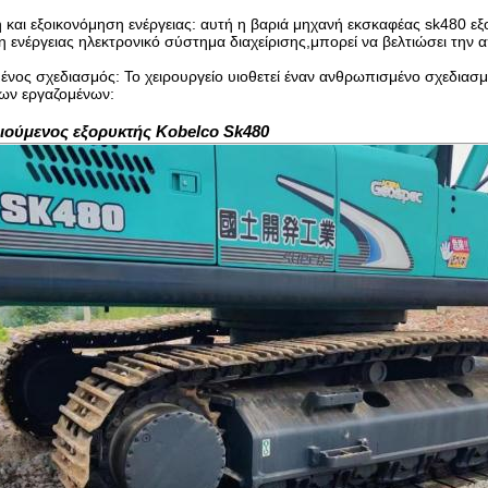
ή και εξοικονόμηση ενέργειας: αυτή η βαριά μηχανή εκσκαφέας sk480 ε
 ενέργειας ηλεκτρονικό σύστημα διαχείρισης,μπορεί να βελτιώσει την 
νος σχεδιασμός: Το χειρουργείο υιοθετεί έναν ανθρωπισμένο σχεδιασμό
των εργαζομένων:
ούμενος εξορυκτής Kobelco Sk480