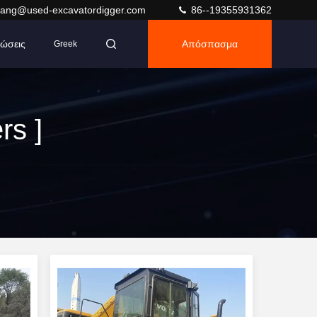
ang@used-excavatordigger.com
86--19355931362
ώσεις
Απόσπασμα
Greek
rs ]