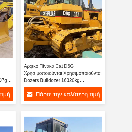
Αρχικό Πίνακα Cat D6G
Χρησιμοποιούνται Χρησιμοποιούνται
 D7g
Dozers Bulldozer 16320kg
Caterpillar Crawler Dozer
τιμή
Πάρτε την καλύτερη τιμή