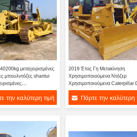
40200kg μεταχειρισμένες
2019 Έτος Γη Μετακίνηση
ς μπουλντόζες shantui
Χρησιμοποιούμενα Ντόζερ
ειρισμένες
Χρησιμοποιούμενα Caterpillar
τικές συσκευές
Bulldozer 3500 Hou
ε την καλύτερη τιμή
Πάρτε την καλύτερη 
ες