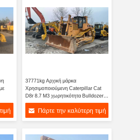
νη
37771kg Αρχική μάρκα
με
Χρησιμοποιούμενη Caterpillar Cat
D8r 8.7 M3 χωρητικότητα Bulldozer
για το έργο
τιμή
Πάρτε την καλύτερη τιμή