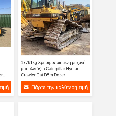
17761kg Χρησιμοποιημένη μηχανή
α
μπουλντόζερ Caterpillar Hydraulic
er
Crawler Cat D5m Dozer
er
τιμή
Πάρτε την καλύτερη τιμή