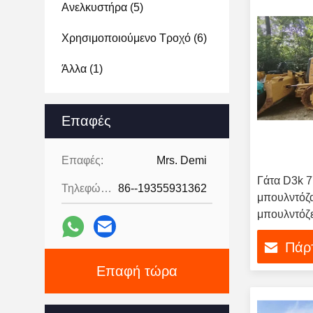
Ανελκυστήρα
(5)
Χρησιμοποιούμενο Τροχό
(6)
Άλλα
(1)
Επαφές
Επαφές:
Mrs. Demi
Γάτα D3k 
Τηλεφώνημα:
86--19355931362
μπουλντόζα
μπουλντόζ
Πάρτ
Επαφή τώρα