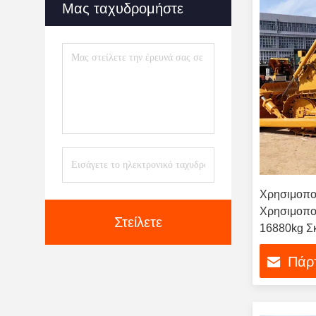
Μας ταχυδρομήστε
Χρησιμοπο
Χρησιμοπο
Στείλετε
16880kg Σ
D6G2 Σκου
Πάρτ