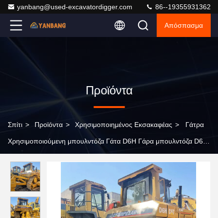
yanbang@used-excavatordigger.com
86--19355931362
Απόσπασμα
Προϊόντα
Σπίτι
>
Προϊόντα
>
Χρησιμοποιημένος Εκσακαφέας
>
Γάτρα
Χρησιμοποιούμενη μπουλντόζα Γάτα D6H Γάρα μπουλντόζα D6h
Γάτρα