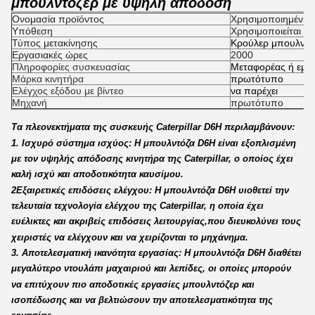
μπουλντόζερ με υψηλή απόδοση
Ονομασία προϊόντος
Χρησιμοποιημένη μ
Υπόθεση
Χρησιμοποιείται
Τύπος μετακίνησης
Κρούλερ μπουλντό
Εργασιακές ώρες
2000
Πληροφορίες συσκευασίας
Μεταφορέας ή εμπ
Μάρκα κινητήρα
πρωτότυπο
Ελέγχος εξόδου με βίντεο
να παρέχει
Μηχανή
πρωτότυπο
Τα πλεονεκτήματα της συσκευής Caterpillar D6H περιλαμβάνουν:
1. Ισχυρό σύστημα ισχύος: Η μπουλντόζα D6H είναι εξοπλισμένη
με τον υψηλής απόδοσης κινητήρα της Caterpillar, ο οποίος έχει
καλή ισχύ και αποδοτικότητα καυσίμου.
2Εξαιρετικές επιδόσεις ελέγχου: Η μπουλντόζα D6H υιοθετεί την
τελευταία τεχνολογία ελέγχου της Caterpillar, η οποία έχει
ευέλικτες και ακριβείς επιδόσεις λειτουργίας,που διευκολύνει τους
χειριστές να ελέγχουν και να χειρίζονται το μηχάνημα.
3. Αποτελεσματική ικανότητα εργασίας: Η μπουλντόζα D6H διαθέτει
μεγαλύτερο ντουλάπι μαχαιριού και λεπίδες, οι οποίες μπορούν
να επιτύχουν πιο αποδοτικές εργασίες μπουλντόζερ και
ισοπέδωσης και να βελτιώσουν την αποτελεσματικότητα της