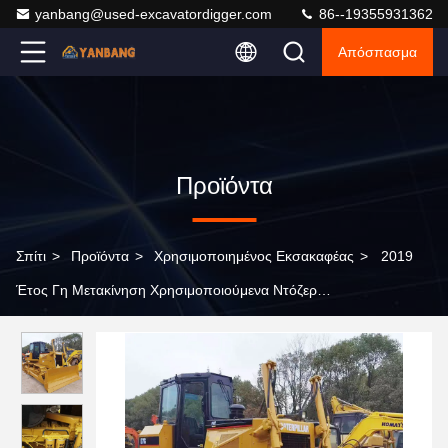
yanbang@used-excavatordigger.com
86--19355931362
Απόσπασμα
Προϊόντα
Σπίτι
>
Προϊόντα
>
Χρησιμοποιημένος Εκσακαφέας
>
2019
Έτος Γη Μετακίνηση Χρησιμοποιούμενα Ντόζερ
Χρησιμοποιούμενα Caterpillar D7g Bulldozer 3500 Hou