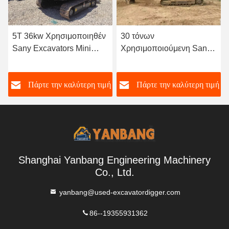
30 τόνων
0.21m3 κουβάς 6ton
Χρησιμοποιούμενη Sany
Χρησιμοποιούνται Sany
Excavator Μεσαίου
Excavators Μέσα
μεγέθους κατασκευή Sany
Χρησιμοποιούνται
ή
Πάρτε την καλύτερη τιμή
Πάρτε την καλύτερη τιμή
Sy305h
Excavator Excaver Για
Χρησιμοποιούμενες
Sany SY60
συμπαγείς εκσκαφές
Shanghai Yanbang Engineering Machinery
Co., Ltd.
yanbang@used-excavatordigger.com
86--19355931362