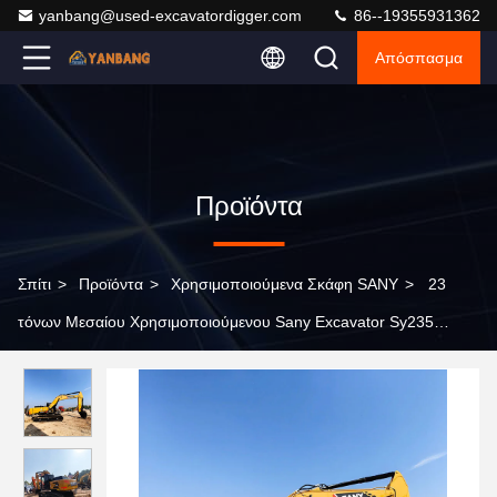
yanbang@used-excavatordigger.com
86--19355931362
Απόσπασμα
Προϊόντα
Σπίτι
>
Προϊόντα
>
Χρησιμοποιούμενα Σκάφη SANY
>
23
τόνων Μεσαίου Χρησιμοποιούμενου Sany Excavator Sy235
Crawler Digging 2ο Χέρι Excavator