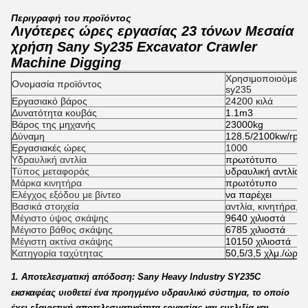
Περιγραφή του προϊόντος
Λιγότερες ώρες εργασίας 23 τόνων Μεσαία
χρήση Sany Sy235 Excavator Crawler
Machine Digging
Χρησιμοποιούμενο
Ονομασία προϊόντος
sy235
Εργασιακό βάρος
24200 κιλά
Δυνατότητα κουβάς
1.1m3
Βάρος της μηχανής
23000kg
Δύναμη
128.5/2100kw/rpm
Εργασιακές ώρες
1000
Υδραυλική αντλία
πρωτότυπο
Τύπος μεταφοράς
υδραυλική αντλία,
Μάρκα κινητήρα
πρωτότυπο
Ελέγχος εξόδου με βίντεο
να παρέχει
Βασικά στοιχεία
αντλία, κινητήρα, 
Μέγιστο ύψος σκάψης
9640 χιλιοστά
Μέγιστο βάθος σκάψης
6785 χιλιοστά
Μέγιστη ακτίνα σκάψης
10150 χιλιοστά
Κατηγορία ταχύτητας
50,5/3,5 χλμ./ώρα
1. Αποτελεσματική απόδοση: Sany Heavy Industry SY235C
εκσκαφέας υιοθετεί ένα προηγμένο υδραυλικό σύστημα, το οποίο
έχει εξαιρετική αποτελεσματικότητα εργασίας και ευελιξία,και