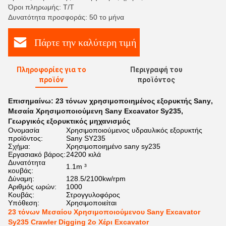
Όροι πληρωμής: Τ/Τ
Δυνατότητα προσφοράς: 50 το μήνα
Πάρτε την καλύτερη τιμή
Πληροφορίες για το
Περιγραφή του
προϊόν
προϊόντος
Επισημαίνω:
23 τόνων χρησιμοποιημένος εξορυκτής Sany
,
Μεσαία Χρησιμοποιούμενη Sany Excavator Sy235
,
Γεωργικός εξορυκτικός μηχανισμός
Ονομασία
Χρησιμοποιούμενος υδραυλικός εξορυκτής
προϊόντος:
Sany SY235
Σχήμα:
Χρησιμοποιημένο sany sy235
Εργασιακό βάρος:
24200 κιλά
Δυνατότητα
1.1m ³
κουβάς:
Δύναμη:
128.5/2100kw/rpm
Αριθμός ωρών:
1000
Κουβάς:
Στρογγυλοφόρος
Υπόθεση:
Χρησιμοποιείται
23 τόνων Μεσαίου Χρησιμοποιούμενου Sany Excavator
Sy235 Crawler Digging 2ο Χέρι Excavator