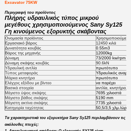
Excavator 75KW
Περιγραφή του προϊόντος
Πλήρης υδραυλικός τύπος μικρού
μεγέθους χρησιμοποιούμενος Sany Sy125
Γη κινούμενος εξορυκτής σκάβοντας
Ονομασία προϊόντος
Χρησιμοποιούμενο
Εργασιακό βάρος
12450 κιλά
Δυνατότητα κουβάς
0.55m3
Βάρος της μηχανής
12000kg
Δύναμη
73/2000 kw/rpm
Δύναμη σκάψης κουβάς
90.6kN
Υδραυλική αντλία
πρωτότυπο
Τύπος μεταφοράς
Υδραυλικός αναρρι
Μάρκα κινητήρα
πρωτότυπο
Ελέγχος εξόδου με βίντεο
να παρέχει
Βασικά στοιχεία
αντλία, κινητήρα, 
Μέγιστο ύψος σκάψης
7695 χιλιοστά
Μέγιστο βάθος σκάψης
5190 mm
Μέγιστη ακτίνα σκάψης
7735 χιλιοστά
Κατηγορία ταχύτητας
50,5/3,5 χλμ./ώρα
Τα χαρακτηριστικά του εξορυκτήρα Sany Sy125 περιλαμβάνουν τις
ακόλουθες πτυχές:
1. Αποτελεσματική απόδοση: Ο εξορυκτής SY125 είναι