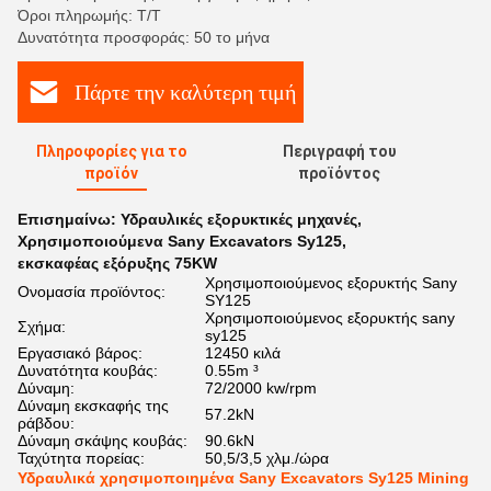
Όροι πληρωμής: Τ/Τ
Δυνατότητα προσφοράς: 50 το μήνα
Πάρτε την καλύτερη τιμή
Πληροφορίες για το
Περιγραφή του
προϊόν
προϊόντος
Επισημαίνω:
Υδραυλικές εξορυκτικές μηχανές
,
Χρησιμοποιούμενα Sany Excavators Sy125
,
εκσκαφέας εξόρυξης 75KW
Χρησιμοποιούμενος εξορυκτής Sany
Ονομασία προϊόντος:
SY125
Χρησιμοποιούμενος εξορυκτής sany
Σχήμα:
sy125
Εργασιακό βάρος:
12450 κιλά
Δυνατότητα κουβάς:
0.55m ³
Δύναμη:
72/2000 kw/rpm
Δύναμη εκσκαφής της
57.2kN
ράβδου:
Δύναμη σκάψης κουβάς:
90.6kN
Ταχύτητα πορείας:
50,5/3,5 χλμ./ώρα
Υδραυλικά χρησιμοποιημένα Sany Excavators Sy125 Mining