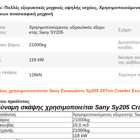
ω:
Πολλές εξορυκτικές μηχανές υψηλής ισχύος
,
Χρησιμοποιούμενα
όνων ανασκαφική μηχανή
σία
Χρησιμοποιούμενος υδραυλικός εξορυ
Σχήμα:
τος:
κτής Sany SY205
Δυνατότητ
ακό βάρος:
21000kg
κουβάς:
Δύναμη εκ
:
118 kW
της ράβδου
η σκάψης
126kN
Ταχύτητα π
:
ύος χρησιμοποιούνται Sany Excavators Sy205 20Ton Crawler Exc
του προϊόντος
ύναμη σκάψης χρησιμοποιείται Sany Sy205 Cra
ροϊόντος
Χρησιμοποιούμενος εξορυκτής S
βάρος
21000kg
 κουβάς
10,0 m3
ηχανής
21000kg
118 kW