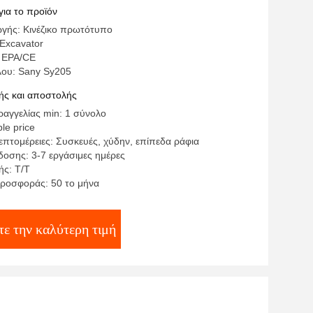
για το προϊόν
γής: Κινέζικο πρωτότυπο
Excavator
 EPA/CE
λου: Sany Sy205
ς και αποστολής
αγγελίας min: 1 σύνολο
le price
επτομέρειες: Συσκευές, χύδην, επίπεδα ράφια
οσης: 3-7 εργάσιμες ημέρες
ς: Τ/Τ
ροσφοράς: 50 το μήνα
ε την καλύτερη τιμή