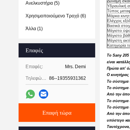
Δύναμη σκά
Ανελκυστήρα
(5)
Υδραυλική α
Τύπος μετα
Χρησιμοποιούμενο Τροχό
(6)
Μάρκα κινη
Ελέγχος εξό
Βασικά στοιχ
Άλλα
(1)
Μέγιστο ύψ
Μέγιστο βά
Μέγιστη ακτ
Κατηγορία τ
Επαφές
Το Sany 205 
είναι κατάλλ
Επαφές:
Mrs. Demi
Πρώτα απ' ό
Ο κινητήρας 
Τηλεφώνημα:
86--19355931362
Το σύστημα 
Το σύστημα α
Από την άπο
Το σύστημα 
Το σύστημα α
Επαφή τώρα
Από την άποψ
υπόστεγο κα
Ταυτόχρονα,