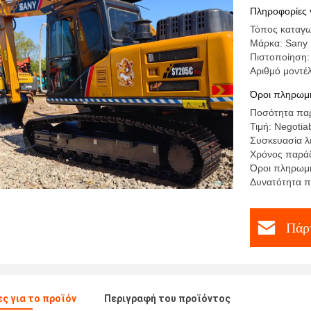
Πληροφορίες 
Τόπος καταγω
Μάρκα: Sany 
Πιστοποίηση:
Αριθμό μοντέ
Όροι πληρωμή
Ποσότητα παρ
Τιμή: Negotiab
Συσκευασία λ
Χρόνος παράδ
Όροι πληρωμή
Δυνατότητα π
Πάρτ
ς για το προϊόν
Περιγραφή του προϊόντος