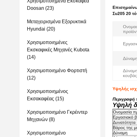
Χρησιμοποιημένα Εκσκαφέα
Επισημαίν
Doosan
(23)
Συ205 20 τ
Μεταχειρισμένα Εξορυκτικά
Ονομα
Hyundai
(20)
προϊόν
Χρησιμοποιημένες
Εργασι
Εκσκαφικές Μηχανές Kubota
(14)
Δύναμη
Χρησιμοποιημένο Φορτιστή
Δύναμ
κουβάς
(12)
Υψηλής ισχ
Χρησιμοποιημένος
Εκσακαφέας
(15)
Περιγραφή 
Υψηλή δ
Χρησιμοποιημένο Γκρέιντερ
Ονομασία π
Εργασιακό 
Μηχανών
(8)
Δυνατότητα
Βάρος της μ
Χρησιμοποιημένο
Δύναμη