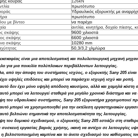
ψης κουβάς
126kN
ντλία
πρωτότυπο
φοράς
Υδραυλικός εξορυκτής με αναρρί
τήρα
πρωτότυπο
δου με βίντεο
να παρέχει
εία
αντλία, κινητήρα, δοχείο πίεσης, κ
ος σκάψης
9600 χιλιοστά
θος σκάψης
6600 χιλιοστά
ίνα σκάψης
10280 mm
αχύτητας
50,3/3,2 χλμ/ώρα
εκσκαφέας είναι μια αποτελεσματική και πολυλειτουργική μηχανή μηχαν
ηλο για μια ποικιλία πολύπλοκων περιβάλλοντων λειτουργίας.
λα, από την άποψη του συστήματος ισχύος, ο εξορυκτής Sany 205 είνα
έχει υψηλές επιδόσεις και μπορεί να παράσχει ισχυρή ισχύ και ροπή.
αυτό δεν έχει μόνο υψηλή απόδοση καυσίμου, αλλά και χαμηλά κόστη 
υτό μπορεί να λειτουργεί σταθερά για μεγάλο χρονικό διάστημα και να 
ψη του υδραυλικού συστήματος, Sany 205 εξορυκτήρα χρησιμοποιεί προ
αυτό μπορεί να χρησιμοποιηθεί για την εκτέλεση εργαστηριακών εργασι
υτό βελτιώνει σημαντικά την αποτελεσματικότητα της λειτουργίας.
η του δομικού σχεδιασμού, ο εξορυκτής Sany 205 εστιάζει στη σταθερό
ι συσκευή εργασίας βαριάς χρήσης, ικανή να αντέχει σε λειτουργίες υ
 η βελτιστοποιημένη καμπίνα και το άνετο σχεδιασμό του καθίσματος τ