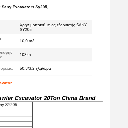
 Sany Excavators Sy205
,
Χρησιμοποιούμενος εξορυκτής SANY
SY205
α
10,0 m3
σκαφής
103kn
:
ορείας:
50,3/3,2 χλμ/ώρα
avator
wler Excavator 20Ton China Brand
any SY205