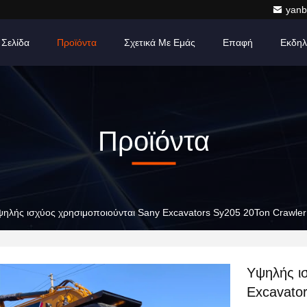
yanb
 Σελίδα
Προϊόντα
Σχετικά Με Εμάς
Επαφή
Εκδηλ
Προϊόντα
ηλής ισχύος χρησιμοποιούνται Sany Excavators Sy205 20Ton Crawler
Υψηλής ι
Excavator