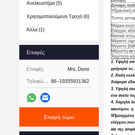
Δύναμη
Ανελκυστήρα
(5)
Δύναμη σκά
Υδραυλική α
Χρησιμοποιούμενο Τροχό
(6)
Τύπος μετα
Μάρκα κινη
Άλλα
(1)
Ελέγχος εξό
Βασικά στοιχ
Μέγιστο ύψ
Μέγιστο βά
Μέγιστη ακ
Επαφές
Ταχύτητα κλ
1. Υψηλή απ
γρήγορα τις 
Επαφές:
Mrs. Demi
2. Καλή ευελ
Τηλεφώνημα:
86--19355931362
διάφορα έδα
3. Υψηλή άνε
ένα άνετο πε
4. Χαμηλά λε
καυσίμου, η 
5Προηγμένη 
Επαφή τώρα
ελέγχου.που
και της ασφά