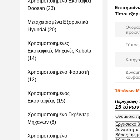
Χρησιμοποιημένα Εκσκαφέα
Επισημαίν
Doosan
(23)
Τύποι εξορ
Μεταχειρισμένα Εξορυκτικά
Ονομα
Hyundai
(20)
προϊόν
Χρησιμοποιημένες
Τύπος:
Εκσκαφικές Μηχανές Kubota
(14)
Κατηγο
Χρησιμοποιημένο Φορτιστή
Δύναμ
κουβάς
(12)
15 τόνων Μ
Χρησιμοποιημένος
Εκσακαφέας
(15)
Περιγραφή 
15 τόνων
Χρησιμοποιημένο Γκρέιντερ
Ονομασία π
Μηχανών
(8)
Εργασιακό 
Δυνατότητα
Βάρος της μ
Χρησιμοποιημένο