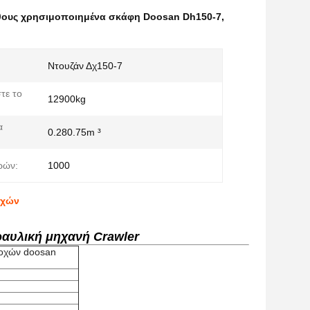
θους χρησιμοποιημένα σκάφη Doosan Dh150-7
,
Ντουζάν Δχ150-7
τε το
12900kg
α
0.280.75m ³
ρών:
1000
οχών
αυλική μηχανή Crawler
ροχών doosan