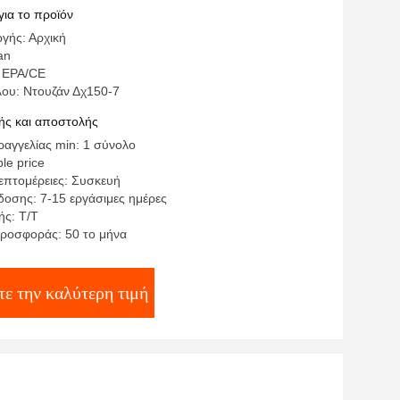
για το προϊόν
γής: Αρχική
an
 EPA/CE
λου: Ντουζάν Δχ150-7
ς και αποστολής
αγγελίας min: 1 σύνολο
le price
επτομέρειες: Συσκευή
οσης: 7-15 εργάσιμες ημέρες
ς: Τ/Τ
ροσφοράς: 50 το μήνα
ε την καλύτερη τιμή