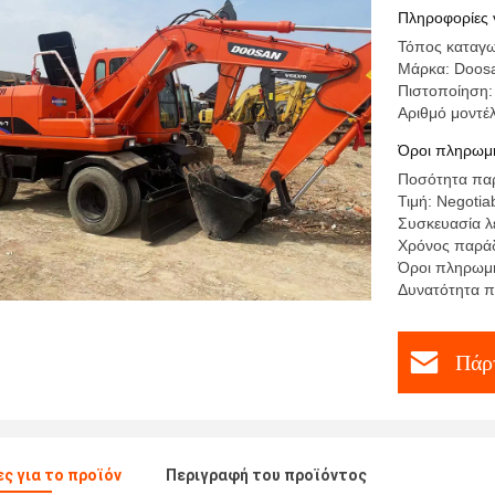
Πληροφορίες 
Τόπος καταγω
Μάρκα: Doos
Πιστοποίηση:
Αριθμό μοντέ
Όροι πληρωμή
Ποσότητα παρ
Τιμή: Negotiab
Συσκευασία λ
Χρόνος παράδ
Όροι πληρωμή
Δυνατότητα π
Πάρτ
ς για το προϊόν
Περιγραφή του προϊόντος