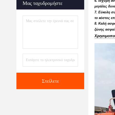
6. Ισχυρή αν
Μας ταχυδρομήστε
μεγάλες δυνά
7. Εύκολη σ
το κόστος επ
8. Καλή ασφά
ζώνης ασφαλ
Χρησιμοποι
Στείλετε