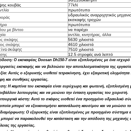
96/2200kw/rpm
ψης κουβάς
77kN
ντλία
πρωτότυπο
υδραυλικός αναρριχητικός μηχανι
φοράς
εκσκαφής τροχών
τήρα
πρωτότυπο
δου με βίντεο
να παρέχει
εία
αντλία, κινητήρας, άλλα
ος σκάψης
5630 χιλιοστά
θος σκάψης
4610 χιλιοστά
τίνα σκάψης
7510 χιλιοστά
ίσης
12.5 στροφές ανά λεπτό
όδοση: Ο εκσκαφέας Doosan Dh150-7 είναι εξοπλισμένος με ένα ισχυρό
εργασίες εκσκαφής και να βελτιώσει την αποτελεσματικότητα της εργασία
ιξία: Αυτός ο εξορυκτής υιοθετεί τετρακίνηση, έχει εξαιρετική ελιγμότη
φη και συνθήκες εργασίας.
ση: Η καμπίνα του εκσκαφέα είναι ευρύχωρη και φωτεινή, εξοπλισμένη 
ριβάλλον λειτουργίας και να μειώνει την ένταση εργασίας του χειριστή.
ιτουργικά κόστη: Αυτό το σκάφος υιοθετεί ένα προηγμένο υδραυλικό σύ
οποία μπορεί να εξοικονομήσει κατανάλωση καυσίμου και να μειώσει το
διαμόρφωση: Ο εξορυκτής είναι εξοπλισμένος με προηγμένο σύστημα α
 μπορεί να παρακολουθεί την κατάσταση και την απόδοση της μηχανής 
λειας της εργασίας.