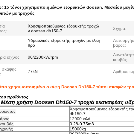
ω:
15 τόνοι χρησιμοποιημένων εξορυκτών doosan
,
Μεσαίου μεγέ
υκτών με τροχούς
σία
Χρησιμοποιούμενος εξορυκτής τροχώ
Σχήμα:
τος:
ν doosan dh150-7
Υδραυλικός εξορυκτής τροχών με έλκη
Λειτουργήσ
θρο
βάρος:
Δυνατότητ
ρία ισχύος:
96/2200kW/rpm
κουβάς:
η σκάψης
77kN
Αριθμός ω
:
έσα χρησιμοποιημένα σκάφη Doosan Dh150-7 τύποι σκαφών τρ
του προϊόντος
 Μέση χρήση Doosan Dh150-7 τροχιά εκσκαφέας υδρ
Χρησιμοποιούμενος εξορυκτής τ
ροϊόντος
dh150-7
βάρος
12900 κιλά
 κουβάς
0.28-0.75m3
ηχανής
15000kg