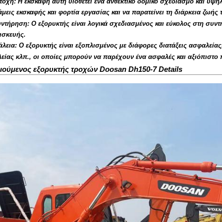
τοχή: Η εκσκαφή αυτή υιοθετεί ένα ανθεκτικό δομικό σχεδιασμό και υψηλ
μεις εκσκαφής και φορτία εργασίας και να παρατείνει τη διάρκεια ζωής 
υντήρηση: Ο εξορυκτής είναι λογικά σχεδιασμένος και εύκολος στη συν
ισκευής.
λεια: Ο εξορυκτής είναι εξοπλισμένος με διάφορες διατάξεις ασφαλείας
είας κλπ., οι οποίες μπορούν να παρέχουν ένα ασφαλές και αξιόπιστο 
ούμενος εξορυκτής τροχών Doosan Dh150-7 Details