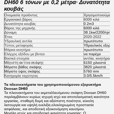
DH60 6 τόνων με 0,2 μέτρα
Δυνατότητα
³
κουβάς
Ονομασία προϊόντος
Χρησιμοποιούμενο
Εργασιακό βάρος
6000 κιλά
Δυνατότητα κουβάς
0.2m3
Βάρος της μηχανής
6000 κιλά
Δύναμη
38.1kw/2200/rpm
Έτος
2020-2022
Υδραυλική αντλία
πρωτότυπο
Τύπος μεταφοράς
Υδραυλικός εξορυκ
Μάρκα κινητήρα
πρωτότυπο
Ελέγχος εξόδου με βίντεο
να παρέχει
Βασικά στοιχεία
αντλία, κινητήρας,
Μέγιστη ακτίνα σκάψης
6150 χιλιοστά
Μέγιστο βάθος σκάψης
3820 χιλιοστά
Μέγιστο ύψος σκάψης
5760 mm
Κατηγορία ταχύτητας
3.0/5.5km/h
Τα πλεονεκτήματα του χρησιμοποιούμενου εξορυκτήρα
Doosan DH60
Τα πλεονεκτήματα του εκμεταλλευόμενου σκάφτη Doosan DH60
περιλαμβάνουν κυρίως ισχυρή ισχύ και αποτελεσματική ικανότητα
εργασίας, σταθερή δομή και αξιόπιστη ποιότητα, εύκολη
λειτουργία και υψηλή ευελιξία,ολοκληρωμένη προστασία
ασφάλειας, και αποδοτική εξοικονόμηση καυσίμου.
Μεγάλη ισχύς και αποδοτική ικανότητα εργασίας: Ο