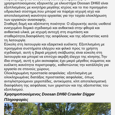
χρησιμοποιούμενος εξορυκτής με ελκυστήρα Doosan DH60 είναι
εξοπλισμένος με κινητήρα μεγάλης ισχύος και το πιο προηγμένο
υδραυλικό σύστημα,που μπορεί να παρέχει ισχυρή ισχύ και
αποτελεσματική ικανότητα εργασίας για την ταχεία ολοκλήρωση
των εργασιών ανασκαφής.
Σταθερή δομή και αξιόπιστη ποιότητα: Ο εξορυκτής αυτός υιοθετεί
ενισχυμένο δομικό σχεδιασμό και ανθεκτικά στην φθορά και
ανθεκτικά υλικά, με ισχυρή αντοχή στη συμπίεση και
σταθερότητα,διασφάλιση της ασφάλειας και της αξιοπιστίας κατά
τη λειτουργία.
Εύκολη στη λειτουργία και εξαιρετικά ευέλικτη: Εξοπλισμένη με
προηγμένα συστήματα ελέγχου και φιλικό προς το χρήστη
σχεδιασμό, αυτή η βαριά μηχανή σκάβωσης είναι εύκολη στη
λειτουργία και μπορεί να επιτύχει ακριβή έλεγχο της κίνησης.Την
ίδια στιγμή, αυτή η μίνι εκσκαφέας έχει μικρό μέγεθος σώματος και
ευέλικτη ικανότητα περιστροφής, καθιστώντας την κατάλληλη για
εργασία σε στενούς χώρους.
Ολοκληρωμένη προστασία ασφαλείας: εξοπλισμένη με
ολοκληρωμένες διατάξεις προστασίας ασφαλείας, όπως
αντιγλιστρούμενοι χειροπέδες, αντικύματα, κλπ.αποτελεσματική
διασφάλιση της ασφάλειας των χειριστών και της αξιοπιστίας του
εξοπλισμού.
Χρησιμοποιούμενος Doosan DH60 Crawler Digger
Πληροφορίες