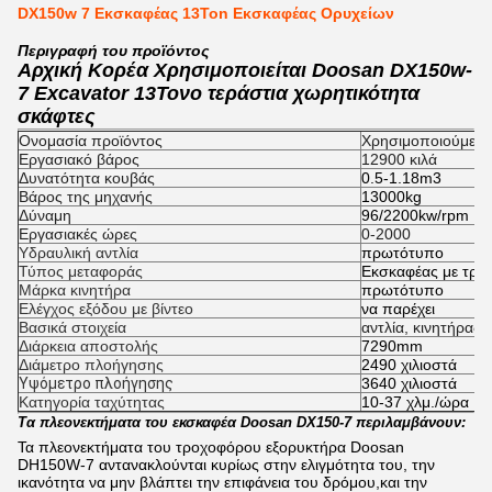
DX150w 7 Εκσκαφέας 13Ton Εκσκαφέας Ορυχείων
Περιγραφή του προϊόντος
Αρχική Κορέα Χρησιμοποιείται Doosan DX150w-
7 Excavator 13Τονο τεράστια χωρητικότητα
σκάφτες
Ονομασία προϊόντος
Χρησιμοποιούμενη
Εργασιακό βάρος
12900 κιλά
Δυνατότητα κουβάς
0.5-1.18m3
Βάρος της μηχανής
13000kg
Δύναμη
96/2200kw/rpm
Εργασιακές ώρες
0-2000
Υδραυλική αντλία
πρωτότυπο
Τύπος μεταφοράς
Εκσκαφέας με τροχ
Μάρκα κινητήρα
πρωτότυπο
Ελέγχος εξόδου με βίντεο
να παρέχει
Βασικά στοιχεία
αντλία, κινητήρας,
Διάρκεια αποστολής
7290mm
Διάμετρο πλοήγησης
2490 χιλιοστά
Υψόμετρο πλοήγησης
3640 χιλιοστά
Κατηγορία ταχύτητας
10-37 χλμ./ώρα
Τα πλεονεκτήματα του εκσκαφέα Doosan DX150-7 περιλαμβάνουν:
Τα πλεονεκτήματα του τροχοφόρου εξορυκτήρα Doosan
DH150W-7 αντανακλούνται κυρίως στην ελιγμότητα του, την
ικανότητα να μην βλάπτει την επιφάνεια του δρόμου,και την