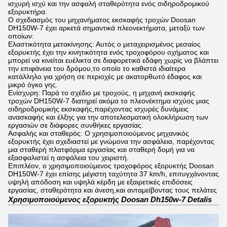
ισχυρή ισχύ και την ασφαλή σταθερότητα ενός σιδηροδρομικού
εξορυκτήρα.
Ο σχεδιασμός του μηχανήματος εκσκαφής τροχών Doosan
DH150W-7 έχει αρκετά σημαντικά πλεονεκτήματα, μεταξύ των
οποίων:
Ελαστικότητα μετακίνησης: Αυτός ο μεταχειρισμένος μεσαίος
εξορυκτής έχει την κινητικότητα ενός τροχοφόρου οχήματος και
μπορεί να κινείται ευέλικτα σε διαφορετικά εδάφη χωρίς να βλάπτει
την επιφάνεια του δρόμου,το οποίο το καθιστά ιδιαίτερα
κατάλληλο για χρήση σε περιοχές με ακατορθωτό έδαφος και
μικρό όγκο γης.
Ενίσχυρη: Παρά το σχέδιο με τροχούς, η μηχανή εκσκαφής
τροχών DH150W-7 διατηρεί ακόμα το πλεονέκτημα ισχύος μιας
σιδηροδρομικής εκσκαφής,παρέχοντας ισχυρές δυνάμεις
ανασκαφής και έλξης για την αποτελεσματική ολοκλήρωση των
εργασιών σε διάφορες συνθήκες εργασίας.
Ασφαλής και σταθερός: Ο χρησιμοποιούμενος μηχανικός
εξορυκτής έχει σχεδιαστεί με γνώμονα την ασφάλεια, παρέχοντας
μια σταθερή πλατφόρμα εργασίας και σταθερή δομή για να
εξασφαλιστεί η ασφάλεια του χειριστή.
Επιπλέον, ο χρησιμοποιούμενος τροχοφόρος εξορυκτής Doosan
DH150W-7 έχει επίσης μέγιστη ταχύτητα 37 km/h, επιτυγχάνοντας
υψηλή απόδοση και υψηλά κέρδη με εξαιρετικές επιδόσεις
εργασίας, σταθερότητα και άνεση,και ανταμείβοντας τους πελάτες
Χρησιμοποιούμενος εξορυκτής Doosan Dh150w-7 Detalis