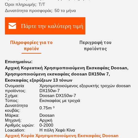
Όροι πληρωμής: Τ/Τ
Δυνατότητα προσφοράς: 50 το μήνα
Πάρτε την καλύτερη τιμή
Πληροφορίες για το
Περιγραφή του
προϊόν
προϊόντος
Επισημαίνω:
Αρχική Κορεατική Χρησιμοποιούμενη Εκσκαφέας Doosan
,
Χρησιμοποιούμενη εκσκαφέας doosan DX150w 7
,
Εκσκαφέας εξορύξεων 13 τόνων
Ονομασία
Χρησιμοποιούμενος εξορυκτής τροχών doosan
προϊόντος:
DX150w-7
Σχήμα:
Doosan DX150w-7
Τύπος:
Εκσκαφέας με τροχιά
Δυνατότητα
0.75m ³
κουβάς:
Μάρκα:
Doosan
Μηχανή:
Αρχική
Αριθμός ωρών:
0-2000
Loacation:
Η πόλη Χεφέι Κίνα
Αρχική Κορέα Χρησιμοποιούμενη Εκσκαφέας Doosan