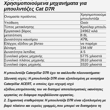
Χρησιμοποιούμενα μηχανήματα για
μπουλντόζες Cat D7R
Χρησιμοποιούμενη 
Ονομασία προϊόντος
μπουλντόζα
Υπόθεση
Ο
σέτ
Τύπος μετακίνησης
Κρούλερ μπουλντό
Εργασιακό βάρος
24962 κιλά
μετατόπιση
8.8L
Δυνατότητα καυσίμου
479L
Ελέγχος εξόδου με βίντεο
να παρέχει
Δύναμη
194 kW
Δυνατότητα λεπίδας
4.5
Συνολικό μήκος μηχανής
5775 χιλιοστά
Συνολικό πλάτος μηχανής
3510 χιλιοστά
Συνολικό ύψος μηχανής
3320 χιλιοστά
Η μπουλντόζα Caterpillar D7R έχει τα ακόλουθα πλεονεκτήματα:
1Δυνατή ισχύς: Η μπουλντόζα D7R είναι εξοπλισμένη με κινητήρα
Caterpillar ACERT, ο οποίος έχει ισχυρή ισχύ
εξόδου,επιτρέποντάς του να διατηρεί αποτελεσματικές ικανότητες
εργασίας σε διάφορα περιβάλλοντα εργασίας.
2. Σημαντική σταθερότητα: Η μπουλντόζα D7R είναι εξοπλισμένη με
βαρύ πλαίσιο και ευρείες γραμμές,που μπορεί να διατηρήσει τη