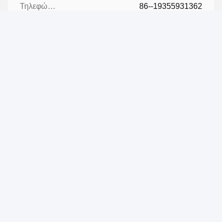
Τηλεφώνημα:
86--19355931362
Επαφή τώρα
Μας ταχυδρομήστε