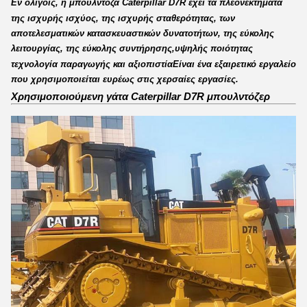
Εν ολίγοις, η μπουλντόζα Caterpillar D7R έχει τα πλεονεκτήματα
της ισχυρής ισχύος, της ισχυρής σταθερότητας, των
αποτελεσματικών κατασκευαστικών δυνατοτήτων, της εύκολης
λειτουργίας, της εύκολης συντήρησης,υψηλής ποιότητας
τεχνολογία παραγωγής και αξιοπιστίαΕίναι ένα εξαιρετικό εργαλείο
που χρησιμοποιείται ευρέως στις χερσαίες εργασίες.
Χρησιμοποιούμενη γάτα Caterpillar D7R μπουλντόζερ