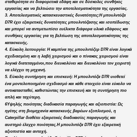
σταθερότητα σε διαφορετικά εδάφη και σε δύσκολες συνθήκες
εργασίας και να βελτιώσει την αποτελεσματικότητα της εργασίας.
3. Αποτελεσματικές κατασκευαστικές δυνατότητες:Η μπουλντόζα
D7R έχει εξαιρετικές δυνατότητες μπουλντόζασης και ισοπέδωσης
και μπορεί να αντιμετωπίσει ευέλικτα διάφορα υλικά εδάφους και
συνθήκες εργασίας για τη βελτίωση της αποτελεσματικότητας της
κατασκευής.
4. Εύκολη λειτουργία: Η καμπίνα της μπουλντόζερ D7R είναι λογικά
σχεδιασμένη και η λαβή χειρισμού και ο πίνακας χειρισμού είναι
λογικά διατεταγμένοι,που διευκολύνει και διευκολύνει τον χειριστή
να ελέγχει τη μηχανή.
5. Εύκολη συντήρηση και επισκευή: Η μπουλντόζα D7R υιοθετεί
ένα μοντελοποιημένο σχεδιασμό και κάθε στοιχείο είναι εύκολο να
αντικατασταθεί, καθιστώντας την επισκευή και τη συντήρηση πιο
απλή και ταχύτερη.
6Υψηλής ποιότητας διαδικασία παραγωγής και αξιοπιστία: Ως
ηγέτης στη βιομηχανία κατασκευής βαρέων εξοπλισμού, η
Caterpillar διαθέτει εξαιρετικές διαδικασίες παραγωγής και
αυστηρό έλεγχο ποιότητας.Η μπουλντόζα D7R έχει εξαιρετική
αξιοπιστία και αντοχή.