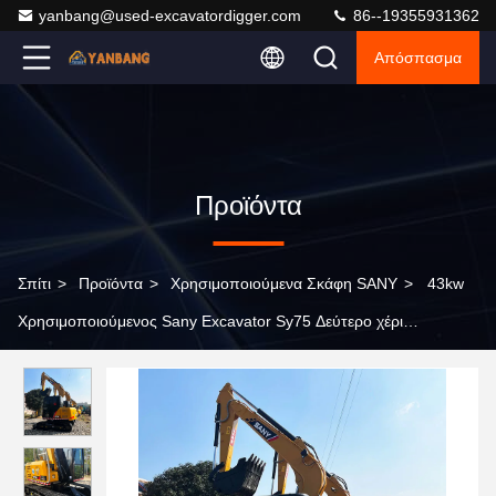
yanbang@used-excavatordigger.com
86--19355931362
Απόσπασμα
Προϊόντα
Σπίτι
>
Προϊόντα
>
Χρησιμοποιούμενα Σκάφη SANY
>
43kw
Χρησιμοποιούμενος Sany Excavator Sy75 Δεύτερο χέρι
Excavators 7ton Υδραυλική Crawler κατασκευή