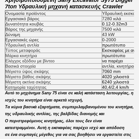
Χρησιμοποιούμενη Sany Excavator Sy75 Digger
7ton Υδραυλική μηχανή κατασκευής Crawler
Ονομασία προϊόντος
Υδραυλική εκσκαφ
Εργασιακό βάρος
7280 κιλά
Δυνατότητα κουβάς
0.12-0.32m3
Βάρος της μηχανής
7500 κιλά
Δύναμη
43 kW
Εργασιακές ώρες
0-2000
Υδραυλική αντλία
πρωτότυπο
Τύπος μεταφοράς
Εκσκαφέας με ανα
Μάρκα κινητήρα
πρωτότυπο
Ελέγχος εξόδου με βίντεο
να παρέχει
Βασικά στοιχεία
αντλία, κινητήρας,
Μέγιστο ύψος σκάψης
7060 mm
Μέγιστο βάθος σκάψης
4020 χιλιοστά
Μέγιστη ακτίνα σκάψης
6240 χιλιοστά
Κατηγορία ταχύτητας
40,4/2,4 km/h
Αυτό το μηχάνημα Sany 75 είναι σε καλή κατάσταση λειτουργίας, η
ισχύς του κινητήρα είναι αρκετά ισχυρή,
Τα κύρια βασικά εξαρτήματα, συμπεριλαμβανομένου του κινητήρα,
της υδραυλικής αντλίας, της βαλβίδας διανομής και
Ο περιστρεφόμενος κινητήρας, όλοι τους δεν είναι
κατεστραμμένοι. Αυτή η εκσκαφέας παρέχει ισχύ και απόδοση
σε ένα συμπαγές μέγεθος για να σας βοηθήσει να εργαστείτε στις