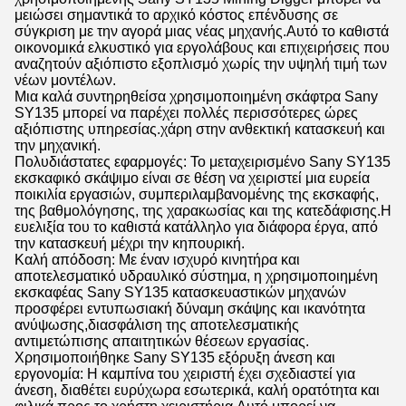
μειώσει σημαντικά το αρχικό κόστος επένδυσης σε
σύγκριση με την αγορά μιας νέας μηχανής.Αυτό το καθιστά
οικονομικά ελκυστικό για εργολάβους και επιχειρήσεις που
αναζητούν αξιόπιστο εξοπλισμό χωρίς την υψηλή τιμή των
νέων μοντέλων.
Μια καλά συντηρηθείσα χρησιμοποιημένη σκάφτρα Sany
SY135 μπορεί να παρέχει πολλές περισσότερες ώρες
αξιόπιστης υπηρεσίας.χάρη στην ανθεκτική κατασκευή και
την μηχανική.
Πολυδιάστατες εφαρμογές: Το μεταχειρισμένο Sany SY135
εκσκαφικό σκάψιμο είναι σε θέση να χειριστεί μια ευρεία
ποικιλία εργασιών, συμπεριλαμβανομένης της εκσκαφής,
της βαθμολόγησης, της χαρακωσίας και της κατεδάφισης.Η
ευελιξία του το καθιστά κατάλληλο για διάφορα έργα, από
την κατασκευή μέχρι την κηπουρική.
Καλή απόδοση: Με έναν ισχυρό κινητήρα και
αποτελεσματικό υδραυλικό σύστημα, η χρησιμοποιημένη
εκσκαφέας Sany SY135 κατασκευαστικών μηχανών
προσφέρει εντυπωσιακή δύναμη σκάψης και ικανότητα
ανύψωσης,διασφάλιση της αποτελεσματικής
αντιμετώπισης απαιτητικών θέσεων εργασίας.
Χρησιμοποιήθηκε Sany SY135 εξόρυξη άνεση και
εργονομία: Η καμπίνα του χειριστή έχει σχεδιαστεί για
άνεση, διαθέτει ευρύχωρα εσωτερικά, καλή ορατότητα και