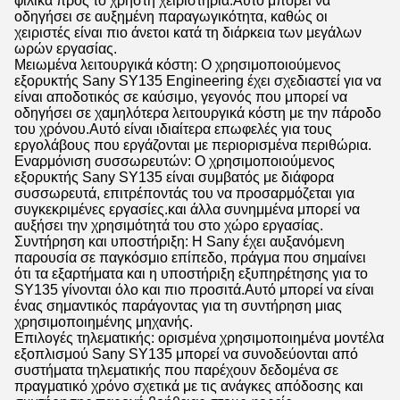
φιλικά προς το χρήστη χειριστήρια.Αυτό μπορεί να
οδηγήσει σε αυξημένη παραγωγικότητα, καθώς οι
χειριστές είναι πιο άνετοι κατά τη διάρκεια των μεγάλων
ωρών εργασίας.
Μειωμένα λειτουργικά κόστη: Ο χρησιμοποιούμενος
εξορυκτής Sany SY135 Engineering έχει σχεδιαστεί για να
είναι αποδοτικός σε καύσιμο, γεγονός που μπορεί να
οδηγήσει σε χαμηλότερα λειτουργικά κόστη με την πάροδο
του χρόνου.Αυτό είναι ιδιαίτερα επωφελές για τους
εργολάβους που εργάζονται με περιορισμένα περιθώρια.
Εναρμόνιση συσσωρευτών: Ο χρησιμοποιούμενος
εξορυκτής Sany SY135 είναι συμβατός με διάφορα
συσσωρευτά, επιτρέποντάς του να προσαρμόζεται για
συγκεκριμένες εργασίες.και άλλα συνημμένα μπορεί να
αυξήσει την χρησιμότητά του στο χώρο εργασίας.
Συντήρηση και υποστήριξη: Η Sany έχει αυξανόμενη
παρουσία σε παγκόσμιο επίπεδο, πράγμα που σημαίνει
ότι τα εξαρτήματα και η υποστήριξη εξυπηρέτησης για το
SY135 γίνονται όλο και πιο προσιτά.Αυτό μπορεί να είναι
ένας σημαντικός παράγοντας για τη συντήρηση μιας
χρησιμοποιημένης μηχανής.
Επιλογές τηλεματικής: ορισμένα χρησιμοποιημένα μοντέλα
εξοπλισμού Sany SY135 μπορεί να συνοδεύονται από
συστήματα τηλεματικής που παρέχουν δεδομένα σε
πραγματικό χρόνο σχετικά με τις ανάγκες απόδοσης και