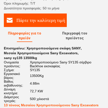
Όροι πληρωμής: Τ/Τ
Δυνατότητα προσφοράς: 50 το μήνα
Πάρτε την καλύτερη τιμή
Πληροφορίες για το
Περιγραφή του
προϊόν
προϊόντος
Επισημαίνω:
Χρησιμοποιούμενα σκάφη SANY
,
Μεσαία Χρησιμοποιούμενα Sany Excavators
,
sany sy135 13500kg
Ονομασία
Χρησιμοποιούμενο Sany SY135 σέρβιρο
προϊόντος:
Backhoe εκσκαφέας
Σχήμα:
SY135
Εργασιακό
13500Kg
βάρος:
Βάθος
4.88m
εκβάθυνσης:
Δύναμη
72,7 KW
κινητήρα:
Διάμετρος
500 χιλιοστά
τροχιάς:
13 τόνους Μεσαίου Χρησιμοποιούμενου Sany Excavators