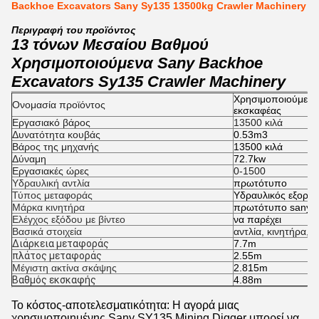
Backhoe Excavators Sany Sy135 13500kg Crawler Machinery
Περιγραφή του προϊόντος
13 τόνων Μεσαίου Βαθμού
Χρησιμοποιούμενα Sany Backhoe
Excavators Sy135 Crawler Machinery
Χρησιμοποιούμενο
Ονομασία προϊόντος
εκσκαφέας
Εργασιακό βάρος
13500 κιλά
Δυνατότητα κουβάς
0.53m3
Βάρος της μηχανής
13500 κιλά
Δύναμη
72.7kw
Εργασιακές ώρες
0-1500
Υδραυλική αντλία
πρωτότυπο
Τύπος μεταφοράς
Υδραυλικός εξορυκ
Μάρκα κινητήρα
πρωτότυπο sany
Ελέγχος εξόδου με βίντεο
να παρέχει
Βασικά στοιχεία
αντλία, κινητήρα, 
Διάρκεια μεταφοράς
7.7m
πλάτος μεταφοράς
2.55m
Μέγιστη ακτίνα σκάψης
2.815m
Βαθμός εκσκαφής
4.88m
Το κόστος-αποτελεσματικότητα: Η αγορά μιας
χρησιμοποιημένης Sany SY135 Mining Digger μπορεί να