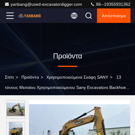
yanbang@used-excavatordigger.com
86--19355931362
Απόσπασμα
Προϊόντα
Σπίτι
>
Προϊόντα
>
Χρησιμοποιούμενα Σκάφη SANY
>
13
τόνους Μεσαίου Χρησιμοποιούμενου Sany Excavators Backhoe
Excavators Sany Sy135 13500kg Crawler Machinery