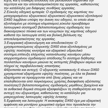
ισχύς και η σταθερή απόδοσή του βελτιώνουν σημαντικά την
ταχύτητα και την αποτελεσματικότητα της εργασίας, καθιστώντας
την κατάλληλη για διάφορες συνθήκες εργασίας.
2.Εύκολη οδηγική εμπειρία: Ο σχεδιασμός της καμπίνας του
μεταχειρισμένου εξορυκτικού εξορυκτικού εξορυκτικού εξοπλισμού
DX60 λαμβάνει υπόψη την άνεση του οδηγού, το οποίο είναι
εξοπλισμένο με σύστημα κλιματισμού,εύκολα προσβάσιμο
λειτουργικό σύστημαΟ βελτιστοποιημένος σχεδιασμός του
διακοσμητικού πίνακα και των κουμπιών της καμπίνας οδηγού
καθιστά την λειτουργία απλή και βολική,βελτίωση της
αποτελεσματικότητας της εργασίας.
3.Ενεργειακή εξοικονόμηση και αποδοτικότητα: Ο
χρησιμοποιούμενος εξορυκτής DX60 είναι εξοπλισμένος με
υψηλής ποιότητας κινητήρα και εξαιρετικό υδραυλικό
σύστημα,επίτευξη ελάχιστης κατανάλωσης καυσίμου μέσω
ισορροπημένου σχεδιασμού απόδοσηςΤο σύστημα διήθησης
πολλαπλών καυσίμων μειώνει τις εκπομπές βλαβερών αερίων και
πληροί τις περιβαλλοντικές απαιτήσεις.
4Αξιοπιστία και αντοχή: Ο εξορυκτής κατασκευής 6 τόνων DX60
χρησιμοποιεί εξαρτήματα υψηλής ποιότητας, με όλα τα βασικά
εξαρτήματα να προέρχονται από ξένες μάρκες και να
επαληθεύονται από παγκόσμιους χρήστες,διασφάλιση αξιόπιστης
ποιότηταςΟ βελτιστοποιημένος σχεδιασμός μεγέθους βραχίονα και
τα ανθεκτικά δομικά στοιχεία εξασφαλίζουν τη σταθερότητα και την
αντοχή του εξορυκτήρα, καθιστώντας το κατάλληλο για
μακροχρόνιες λειτουργίες υψηλής έντασης.
5.Εμφάνιση και λειτουργία: Η εκσκαφέας DX60 έχει μια εξαιρετική
εμφάνιση και μοντέρνο χρωματικό σχήμα που προσελκύει την