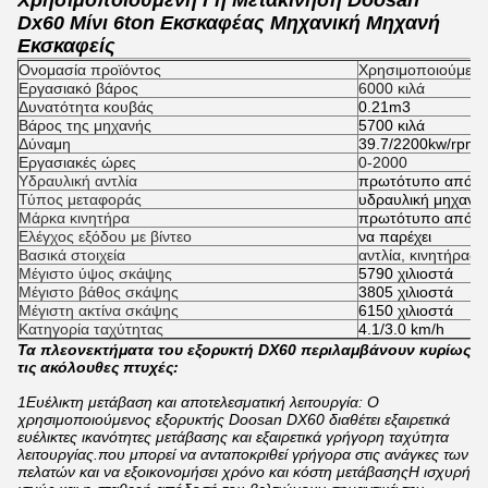
Χρησιμοποιούμενη Γη Μετακίνηση Doosan
Dx60 Μίνι 6ton Εκσκαφέας Μηχανική Μηχανή
Εκσκαφείς
Ονομασία προϊόντος
Χρησιμοποιούμενη
Εργασιακό βάρος
6000 κιλά
Δυνατότητα κουβάς
0.21m3
Βάρος της μηχανής
5700 κιλά
Δύναμη
39.7/2200kw/rpm
Εργασιακές ώρες
0-2000
Υδραυλική αντλία
πρωτότυπο από τ
Τύπος μεταφοράς
υδραυλική μηχανή
Μάρκα κινητήρα
πρωτότυπο από τ
Ελέγχος εξόδου με βίντεο
να παρέχει
Βασικά στοιχεία
αντλία, κινητήρας,
Μέγιστο ύψος σκάψης
5790 χιλιοστά
Μέγιστο βάθος σκάψης
3805 χιλιοστά
Μέγιστη ακτίνα σκάψης
6150 χιλιοστά
Κατηγορία ταχύτητας
4.1/3.0 km/h
Τα πλεονεκτήματα του εξορυκτή DX60 περιλαμβάνουν κυρίως
τις ακόλουθες πτυχές:
1Ευέλικτη μετάβαση και αποτελεσματική λειτουργία: Ο
χρησιμοποιούμενος εξορυκτής Doosan DX60 διαθέτει εξαιρετικά
ευέλικτες ικανότητες μετάβασης και εξαιρετικά γρήγορη ταχύτητα
λειτουργίας.που μπορεί να ανταποκριθεί γρήγορα στις ανάγκες των
πελατών και να εξοικονομήσει χρόνο και κόστη μετάβασηςΗ ισχυρή